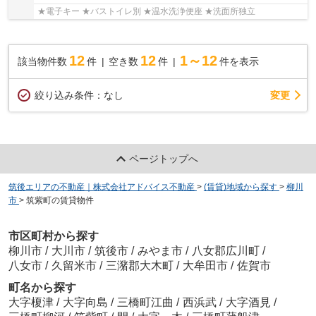
★電子キー ★バストイレ別 ★温水洗浄便座 ★洗面所独立
12
12
1～12
該当物件数
件
空き数
件
件を表示
変更
絞り込み条件：
なし
ページトップへ
筑後エリアの不動産｜株式会社アドバイス不動産
>
(賃貸)地域から探す
>
柳川
市
>
筑紫町の賃貸物件
市区町村から探す
柳川市
/
大川市
/
筑後市
/
みやま市
/
八女郡広川町
/
八女市
/
久留米市
/
三潴郡大木町
/
大牟田市
/
佐賀市
町名から探す
大字榎津
/
大字向島
/
三橋町江曲
/
西浜武
/
大字酒見
/