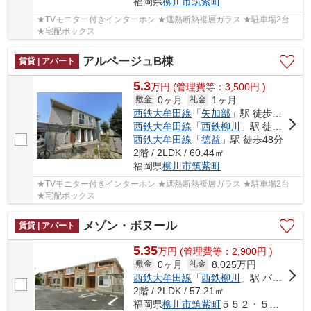
福岡県
柳川市
筑紫町
★TVモニター付きインターホン ★遮熱断熱複層ガラス ★駐車場2台
★宅配ボックス
アルページュB棟
賃貸 | アパート
5.3
万
円
(管理費等：3,500円 )
0ヶ月
1ヶ月
敷金
礼金
西鉄大牟田線
「
矢加部
」駅 徒歩33分
西鉄大牟田線
「
西鉄柳川
」駅 徒歩31分
西鉄大牟田線
「
徳益
」駅 徒歩48分
2階 / 2LDK / 60.44㎡
福岡県
柳川市
筑紫町
★TVモニター付きインターホン ★遮熱断熱複層ガラス ★駐車場2台
★宅配ボックス
メゾン・ボヌール
賃貸 | アパート
5.35
万
円
(管理費等：2,900円 )
0ヶ月
8.025万円
敷金
礼金
西鉄大牟田線
「
西鉄柳川
」駅 バス12分 「筑紫町」 停歩6分
2階 / 2LDK / 57.21㎡
福岡県
柳川市
筑紫町
５５２・５５３合併