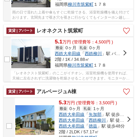
福岡県
柳川市
筑紫町
１７８
雨の日で濡れた上着や傘もすぐに乾燥できる、浴室乾燥機を備え付けて
おります。玄関先まで覗き穴を覗きに行かなくてもインターホン越しに
誰が来たのかを確認できます。インターネット...
レオネクスト筑紫町
賃貸 | アパート
5.1
万
円
(管理費等：4,500円 )
0ヶ月
0ヶ月
敷金
礼金
西鉄大牟田線
「
西鉄柳川
」駅 バス14分 「柳川病院前」 停歩3分
2階 / 1K / 34.88㎡
福岡県
柳川市
筑紫町
１７８
「レオネクスト筑紫町」のここがイチオシ。浴室乾燥機を使用すれば、
天候に左右されずに洗濯物を乾燥させることができます。モニターから
顔が見えるTVインターホン付きです。インター...
アルページュA棟
賃貸 | アパート
5.3
万
円
(管理費等：3,500円 )
0ヶ月
1ヶ月
敷金
礼金
西鉄大牟田線
「
矢加部
」駅 徒歩33分
西鉄大牟田線
「
西鉄柳川
」駅 徒歩31分
西鉄大牟田線
「
徳益
」駅 徒歩48分
2階 / 2LDK / 57.17㎡