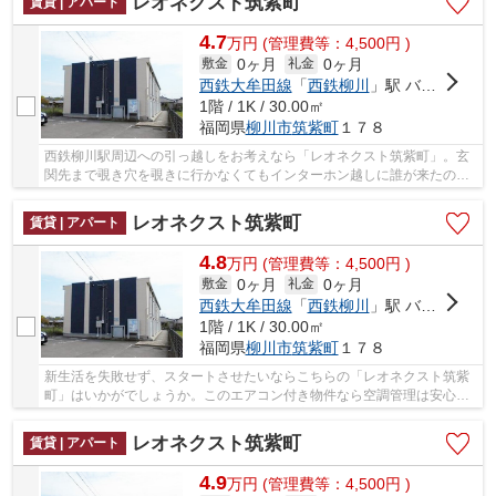
レオネクスト筑紫町
賃貸 | アパート
4.7
万
円
(管理費等：4,500円 )
0ヶ月
0ヶ月
敷金
礼金
西鉄大牟田線
「
西鉄柳川
」駅 バス14分 「柳川病院前」 停歩3分
1階 / 1K / 30.00㎡
福岡県
柳川市
筑紫町
１７８
西鉄柳川駅周辺への引っ越しをお考えなら「レオネクスト筑紫町」。玄
関先まで覗き穴を覗きに行かなくてもインターホン越しに誰が来たのか
を確認できます。ネットの回線工事が済んでい...
レオネクスト筑紫町
賃貸 | アパート
4.8
万
円
(管理費等：4,500円 )
0ヶ月
0ヶ月
敷金
礼金
西鉄大牟田線
「
西鉄柳川
」駅 バス14分 「柳川病院前」 停歩3分
1階 / 1K / 30.00㎡
福岡県
柳川市
筑紫町
１７８
新生活を失敗せず、スタートさせたいならこちらの「レオネクスト筑紫
町」はいかがでしょうか。このエアコン付き物件なら空調管理は安心で
す。浴室乾燥機付きの物件は、乾燥機で浴室を...
レオネクスト筑紫町
賃貸 | アパート
4.9
万
円
(管理費等：4,500円 )