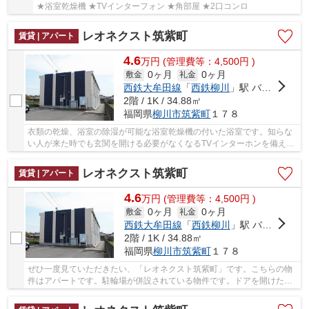
★浴室乾燥機 ★TVインターフォン ★角部屋 ★2口コンロ
レオネクスト筑紫町
賃貸 | アパート
4.6
万
円
(管理費等：4,500円 )
0ヶ月
0ヶ月
敷金
礼金
西鉄大牟田線
「
西鉄柳川
」駅 バス14分 「柳川病院前」 停歩3分
2階 / 1K / 34.88㎡
福岡県
柳川市
筑紫町
１７８
衣類の乾燥、浴室の除湿が可能な浴室乾燥機の付いた浴室です。知らな
い人が来た時でも玄関を開ける必要がなくなるTVインターホンを備えて
おります。フリーレントの1ヶ月間は家賃がかか...
レオネクスト筑紫町
賃貸 | アパート
4.6
万
円
(管理費等：4,500円 )
0ヶ月
0ヶ月
敷金
礼金
西鉄大牟田線
「
西鉄柳川
」駅 バス14分 「柳川病院前」 停歩3分
2階 / 1K / 34.88㎡
福岡県
柳川市
筑紫町
１７８
ぜひ一度見ていただきたい、「レオネクスト筑紫町」です。こちらの物
件はアパートです。駐輪場が併設されている物件です。ドアを開けたり
直接会話しなくてもモニター越しに来訪者を確...