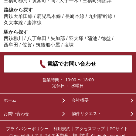
三橋町柳河
/
筑紫町
/
間
/
大字一木
/
三橋町蒲船津
路線から探す
西鉄大牟田線
/
鹿児島本線
/
長崎本線
/
九州新幹線
/
久大本線
/
唐津線
駅から探す
西鉄柳川
/
八丁牟田
/
矢加部
/
羽犬塚
/
蒲池
/
徳益
/
西牟田
/
佐賀
/
筑後船小屋
/
塩塚
電話でお問い合わせ
営業時間：
10:00 〜 18:00
定休日：
水曜日
ホーム
会社概要
お問い合わせ
物件リクエスト
プライバシーポリシー
利用規約
アクセスマップ
PCサイト
Copyright(c) アドバイス不動産 柳川本店 All rights reserved.