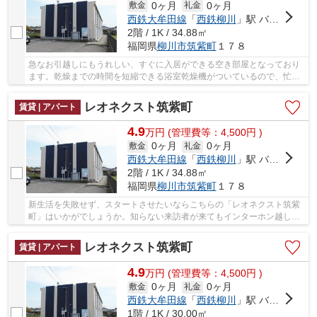
0ヶ月
0ヶ月
敷金
礼金
西鉄大牟田線
「
西鉄柳川
」駅 バス14分 「柳川病院前」 停歩3分
2階 / 1K / 34.88㎡
福岡県
柳川市
筑紫町
１７８
急なお引越しにもうれしい、すぐに入居ができる空き部屋となっており
ます。乾燥までの時間を短縮できる浴室乾燥機がついているので、忙し
くて洗濯物を溜め込みがちな人にもおすすめで...
レオネクスト筑紫町
賃貸 | アパート
4.9
万
円
(管理費等：4,500円 )
0ヶ月
0ヶ月
敷金
礼金
西鉄大牟田線
「
西鉄柳川
」駅 バス14分 「柳川病院前」 停歩3分
2階 / 1K / 34.88㎡
福岡県
柳川市
筑紫町
１７８
新生活を失敗せず、スタートさせたいならこちらの「レオネクスト筑紫
町」はいかがでしょうか。知らない来訪者が来てもインターホン越しに
確認できるので防犯対策につながります。今や...
レオネクスト筑紫町
賃貸 | アパート
4.9
万
円
(管理費等：4,500円 )
0ヶ月
0ヶ月
敷金
礼金
西鉄大牟田線
「
西鉄柳川
」駅 バス14分 「柳川病院前」 停歩3分
1階 / 1K / 30.00㎡