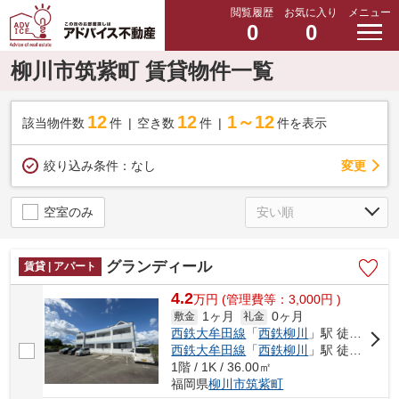
閲覧履歴
お気に入り
メニュー
0
0
柳川市筑紫町 賃貸物件一覧
12
12
1～12
該当物件数
件
空き数
件
件を表示
変更
絞り込み条件：
なし
空室のみ
グランディール
賃貸 | アパート
4.2
万
円
(管理費等：3,000円 )
1ヶ月
0ヶ月
敷金
礼金
西鉄大牟田線
「
西鉄柳川
」駅 徒歩30分
西鉄大牟田線
「
西鉄柳川
」駅 徒歩34分
1階 / 1K / 36.00㎡
福岡県
柳川市
筑紫町