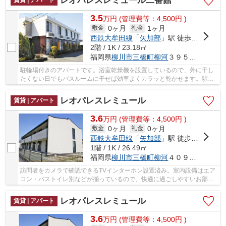
レオパレスレミュール二番館
3.5
万
円
(管理費等：4,500円 )
0ヶ月
1ヶ月
敷金
礼金
西鉄大牟田線
「
矢加部
」駅 徒歩1分
2階 / 1K / 23.18㎡
福岡県
柳川市
三橋町柳河
３９５－１
駐輪場付きのアパートです。浴室乾燥機を設置しているので、外に干し
たくない日でもバスルームに干せば効率よくカラッと乾かせます。駅ま
で歩いてアクセスできる、徒歩1分の距離に立地...
レオパレスレミュール
賃貸 | アパート
3.6
万
円
(管理費等：4,500円 )
0ヶ月
0ヶ月
敷金
礼金
西鉄大牟田線
「
矢加部
」駅 徒歩3分
1階 / 1K / 26.49㎡
福岡県
柳川市
三橋町柳河
４０９－１
訪問者をカメラで確認できるTVインターホン設置済み。室内設備はエア
コン・バストイレ別などが揃っているので、快適に過ごしやすいお部屋
になります。敷地内に居住者用の駐輪場がある...
レオパレスレミュール
賃貸 | アパート
3.6
万
円
(管理費等：4,500円 )