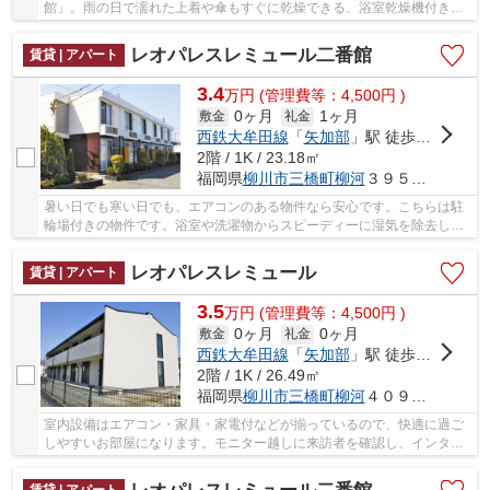
館」。雨の日で濡れた上着や傘もすぐに乾燥できる、浴室乾燥機付きの
物件です。徒歩1分の距離に駅がある物件で、通勤...
レオパレスレミュール二番館
賃貸 | アパート
3.4
万
円
(管理費等：4,500円 )
0ヶ月
1ヶ月
敷金
礼金
西鉄大牟田線
「
矢加部
」駅 徒歩1分
2階 / 1K / 23.18㎡
福岡県
柳川市
三橋町柳河
３９５－１
暑い日でも寒い日でも、エアコンのある物件なら安心です。こちらは駐
輪場付きの物件です。浴室や洗濯物からスピーディーに湿気を除去して
カビを防げる、浴室乾燥機が付いています。駅...
レオパレスレミュール
賃貸 | アパート
3.5
万
円
(管理費等：4,500円 )
0ヶ月
0ヶ月
敷金
礼金
西鉄大牟田線
「
矢加部
」駅 徒歩3分
2階 / 1K / 26.49㎡
福岡県
柳川市
三橋町柳河
４０９－１
室内設備はエアコン・家具・家電付などが揃っているので、快適に過ご
しやすいお部屋になります。モニター越しに来訪者を確認し、インター
ホンを通じて室内から会話することができます...
賃貸 | アパート