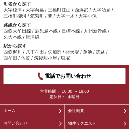
町名から探す
大字榎津
/
大字向島
/
三橋町江曲
/
西浜武
/
大字酒見
/
三橋町柳河
/
筑紫町
/
間
/
大字一木
/
大字小保
路線から探す
西鉄大牟田線
/
鹿児島本線
/
長崎本線
/
九州新幹線
/
久大本線
/
唐津線
駅から探す
西鉄柳川
/
八丁牟田
/
矢加部
/
羽犬塚
/
蒲池
/
徳益
/
西牟田
/
佐賀
/
筑後船小屋
/
塩塚
電話でお問い合わせ
営業時間：
10:00 〜 18:00
定休日：
水曜日
ホーム
会社概要
お問い合わせ
物件リクエスト