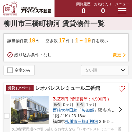
閲覧履歴
お気に入り
メニュー
0
0
柳川市三橋町柳河 賃貸物件一覧
19
17
1～19
該当物件数
件
空き数
件
件を表示
変更
絞り込み条件：
なし
空室のみ
レオパレスレミュール二番館
賃貸 | アパート
3.2
万
円
(管理費等：4,500円 )
0ヶ月
1ヶ月
敷金
礼金
西鉄大牟田線
「
矢加部
」駅 徒歩1分
1階 / 1K / 23.18㎡
福岡県
柳川市
三橋町柳河
３９５－１
矢加部駅周辺への引っ越しをお考えなら「レオパレスレミュール二番