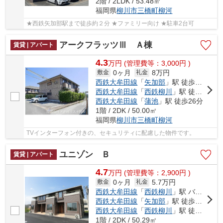
2階 / 2LDK / 53.48㎡
福岡県
柳川市
三橋町柳河
★西鉄矢加部駅まで徒歩約２分 ★ファミリー向け ★駐車2台可
アークフラッツⅢ Ａ棟
賃貸 | アパート
4.3
万
円
(管理費等：3,000円 )
0ヶ月
8万円
敷金
礼金
西鉄大牟田線
「
矢加部
」駅 徒歩10分
西鉄大牟田線
「
西鉄柳川
」駅 徒歩26分
西鉄大牟田線
「
蒲池
」駅 徒歩26分
1階 / 2DK / 50.00㎡
福岡県
柳川市
三橋町柳河
TVインターフォン付きの、セキュリティに配慮した物件です。
ユニゾン Ｂ
賃貸 | アパート
4.7
万
円
(管理費等：2,900円 )
0ヶ月
5.7万円
敷金
礼金
西鉄大牟田線
「
西鉄柳川
」駅 バス8分 「柳河保加町」 停歩10分
西鉄大牟田線
「
矢加部
」駅 徒歩18分
西鉄大牟田線
「
西鉄柳川
」駅 徒歩32分
1階 / 2DK / 50.29㎡