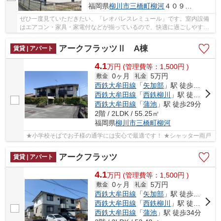
福岡県
柳川市
三橋町柳河
４０９－１
ぜひ一度見ていただきたい、「レオパレスレミュール」です。室内設備
はエアコン・家具・家電付などが揃っているので、快適に過ごしやすい
お部屋になります。駅まで徒歩3分の位置に立地...
アークフラッツⅡ A棟
賃貸 | アパート
4.1
万
円
(管理費等：1,500円 )
0ヶ月
5万円
敷金
礼金
西鉄大牟田線
「
矢加部
」駅 徒歩6分
西鉄大牟田線
「
西鉄柳川
」駅 徒歩21分
西鉄大牟田線
「
蒲池
」駅 徒歩29分
2階 / 2LDK / 55.25㎡
福岡県
柳川市
三橋町柳河
★小学校そばでお子様の通学には安心で最適です！ ★シャッター雨戸
アークフラッツ
賃貸 | アパート
4.1
万
円
(管理費等：1,500円 )
0ヶ月
5万円
敷金
礼金
西鉄大牟田線
「
矢加部
」駅 徒歩2分
西鉄大牟田線
「
西鉄柳川
」駅 徒歩16分
西鉄大牟田線
「
蒲池
」駅 徒歩34分