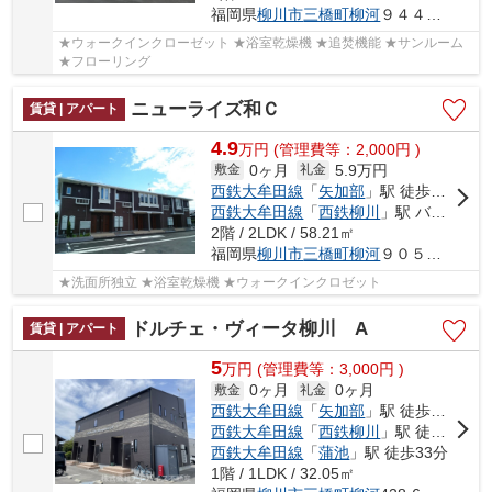
福岡県
柳川市
三橋町柳河
９４４－１
★ウォークインクローゼット ★浴室乾燥機 ★追焚機能 ★サンルーム
★フローリング
ニューライズ和Ｃ
賃貸 | アパート
4.9
万
円
(管理費等：2,000円 )
0ヶ月
5.9万円
敷金
礼金
西鉄大牟田線
「
矢加部
」駅 徒歩22分
西鉄大牟田線
「
西鉄柳川
」駅 バス10分 「枝光」 停歩4分
2階 / 2LDK / 58.21㎡
福岡県
柳川市
三橋町柳河
９０５－１
★洗面所独立 ★浴室乾燥機 ★ウォークインクロゼット
ドルチェ・ヴィータ柳川 A
賃貸 | アパート
5
万
円
(管理費等：3,000円 )
0ヶ月
0ヶ月
敷金
礼金
西鉄大牟田線
「
矢加部
」駅 徒歩5分
西鉄大牟田線
「
西鉄柳川
」駅 徒歩18分
西鉄大牟田線
「
蒲池
」駅 徒歩33分
1階 / 1LDK / 32.05㎡