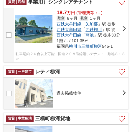
事業用）シンクレアテナント
賃貸 | 店舗
18.7
万
円
(管理費等：- )
6ヶ月
1ヶ月
敷金
礼金
西鉄大牟田線
「
矢加部
」駅 徒歩5分
西鉄大牟田線
「
西鉄柳川
」駅 徒歩20分
西鉄大牟田線
「
蒲池
」駅 徒歩30分
1階 / - / 101.35㎡
福岡県
柳川市
三橋町柳河
545-1
駐車場約２０台以上可能 国道２０８号線沿いテナント 敷地８１８
㎡
レティ柳河
賃貸 | 一戸建て
過去掲載物件
三橋町柳河貸地
賃貸 | 事業用地