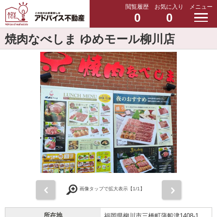
閲覧履歴
お気に入り
メニュー
0
0
焼肉なべしま ゆめモール柳川店
前
次
画像タップで拡大表示【
1
/1】
所在地
福岡県柳川市三橋町蒲船津1408-1