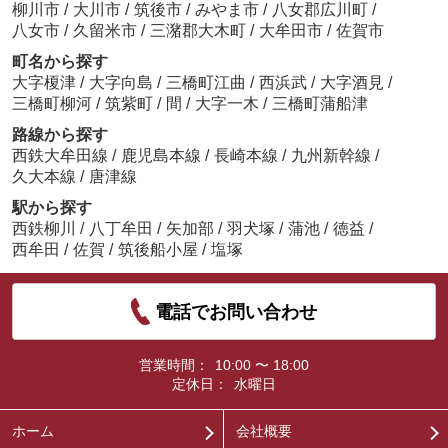
柳川市
/
大川市
/
筑後市
/
みやま市
/
八女郡広川町
/
八女市
/
久留米市
/
三潴郡大木町
/
大牟田市
/
佐賀市
町名から探す
大字榎津
/
大字向島
/
三橋町江曲
/
西浜武
/
大字酒見
/
三橋町柳河
/
筑紫町
/
間
/
大字一木
/
三橋町蒲船津
路線から探す
西鉄大牟田線
/
鹿児島本線
/
長崎本線
/
九州新幹線
/
久大本線
/
唐津線
駅から探す
西鉄柳川
/
八丁牟田
/
矢加部
/
羽犬塚
/
蒲池
/
徳益
/
西牟田
/
佐賀
/
筑後船小屋
/
塩塚
電話でお問い合わせ
営業時間：
10:00 〜 18:00
定休日：
水曜日
ホーム
会社概要