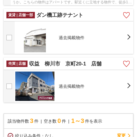
うか。こちらの物件はアパートです。駅近くに立地する物件で、徒歩15
分程でアクセスできます。当社は賃貸物件情報を...
ダン機工跡テナント
賃貸 | 店舗一部
過去掲載物件
収益 柳川市 京町20-1 店舗
売買 | 店舗
過去掲載物件
3
0
1～3
該当物件数
件
空き数
件
件を表示
変更
絞り込み条件：
なし