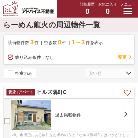
閲覧履歴
お気に入り
メニュー
0
0
らーめん龍火の周辺物件一覧
3
0
1～3
該当物件数
件
空き数
件
件を表示
変更
絞り込み条件：
なし
空室のみ
ヒルズ隅町C
賃貸 | アパート
過去掲載物件
柳川市周辺にある物件をお求めの方は「ヒルズ隅町C」はいかがでしょ