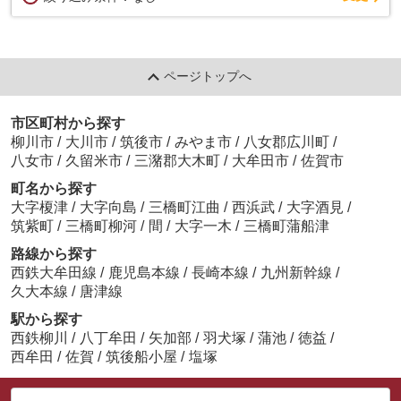
ページトップへ
市区町村から探す
柳川市
/
大川市
/
筑後市
/
みやま市
/
八女郡広川町
/
八女市
/
久留米市
/
三潴郡大木町
/
大牟田市
/
佐賀市
町名から探す
大字榎津
/
大字向島
/
三橋町江曲
/
西浜武
/
大字酒見
/
筑紫町
/
三橋町柳河
/
間
/
大字一木
/
三橋町蒲船津
路線から探す
西鉄大牟田線
/
鹿児島本線
/
長崎本線
/
九州新幹線
/
久大本線
/
唐津線
駅から探す
西鉄柳川
/
八丁牟田
/
矢加部
/
羽犬塚
/
蒲池
/
徳益
/
西牟田
/
佐賀
/
筑後船小屋
/
塩塚