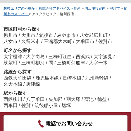
筑後エリアの不動産｜株式会社アドバイス不動産
>
周辺施設案内
>
柳川市
>
柳
川市のスーパー
>
アスタラビスタ 柳川西店
市区町村から探す
柳川市
/
大川市
/
筑後市
/
みやま市
/
八女郡広川町
/
八女市
/
久留米市
/
三潴郡大木町
/
大牟田市
/
佐賀市
町名から探す
大字榎津
/
大字向島
/
三橋町江曲
/
西浜武
/
大字酒見
/
筑紫町
/
三橋町柳河
/
間
/
三橋町蒲船津
/
大字一木
路線から探す
西鉄大牟田線
/
鹿児島本線
/
長崎本線
/
九州新幹線
/
久大本線
/
唐津線
駅から探す
西鉄柳川
/
八丁牟田
/
矢加部
/
羽犬塚
/
蒲池
/
徳益
/
西牟田
/
佐賀
/
筑後船小屋
/
塩塚
電話でお問い合わせ