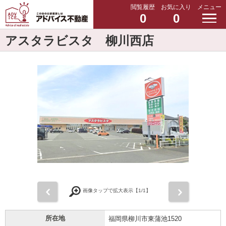
閲覧履歴
お気に入り
メニュー
0
0
アスタラビスタ 柳川西店
前
次
画像タップで拡大表示【
1
/1】
所在地
福岡県柳川市東蒲池1520