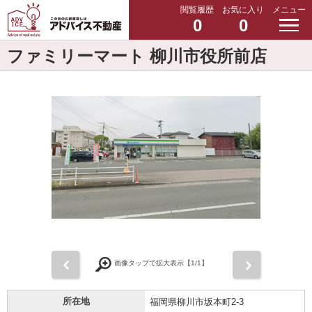
閲覧履歴
お気に入り
メニュー
0
0
ファミリーマート 柳川市役所前店
前
次
画像タップで拡大表示【
1
/1】
所在地
福岡県柳川市坂本町2-3