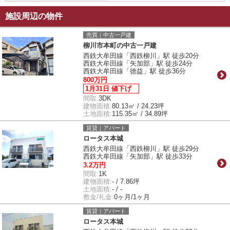
施設周辺の物件
売買｜中古一戸建
柳川市本町の中古一戸建
西鉄大牟田線「西鉄柳川」駅 徒歩20分
西鉄大牟田線「矢加部」駅 徒歩24分
西鉄大牟田線「徳益」駅 徒歩36分
800万円
1月31日 値下げ
間取:
3DK
建物面積:
80.13㎡ / 24.23坪
土地面積:
115.35㎡ / 34.89坪
賃貸｜アパート
ロータス本城
西鉄大牟田線「西鉄柳川」駅 徒歩29分
西鉄大牟田線「矢加部」駅 徒歩33分
3.2万円
間取:
1K
建物面積:
- / 7.86坪
土地面積:
- / -
敷金/礼金:
0ヶ月/1ヶ月
賃貸｜アパート
ロータス本城