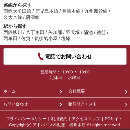
路線から探す
西鉄大牟田線
/
鹿児島本線
/
長崎本線
/
九州新幹線
/
久大本線
/
唐津線
駅から探す
西鉄柳川
/
八丁牟田
/
矢加部
/
羽犬塚
/
蒲池
/
徳益
/
西牟田
/
佐賀
/
筑後船小屋
/
塩塚
電話でお問い合わせ
営業時間：
10:00 〜 18:00
定休日：
水曜日
ホーム
会社概要
お問い合わせ
物件リクエスト
プライバシーポリシー
利用規約
アクセスマップ
PCサイト
Copyright(c) アドバイス不動産 柳川本店 All rights reserved.