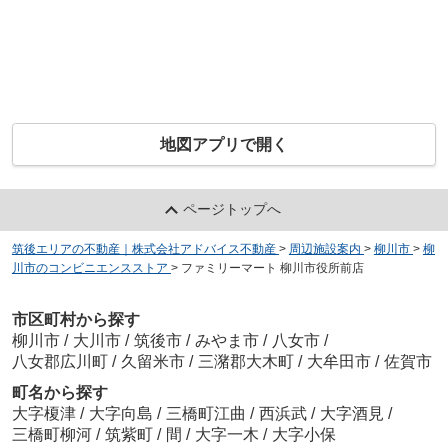
地図アプリで開く
ページトップへ
筑後エリアの不動産｜株式会社アドバイス不動産
>
周辺施設案内
>
柳川市
>
柳
川市のコンビニエンスストア
>
ファミリーマート 柳川市役所前店
市区町村から探す
柳川市
/
大川市
/
筑後市
/
みやま市
/
八女市
/
八女郡広川町
/
久留米市
/
三潴郡大木町
/
大牟田市
/
佐賀市
町名から探す
大字榎津
/
大字向島
/
三橋町江曲
/
西浜武
/
大字酒見
/
三橋町柳河
/
筑紫町
/
間
/
大字一木
/
大字小保