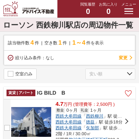
閲覧履歴
お気に入り
メニュー
0
0
ローソン 西鉄柳川駅店の周辺物件一覧
4
1
1～4
該当物件数
件
空き数
件
件を表示
変更
絞り込み条件：
なし
空室のみ
IG BILD B
賃貸 | アパート
4.7
万
円
(管理費等：2,500円 )
0ヶ月
1ヶ月
敷金
礼金
西鉄大牟田線
「
西鉄柳川
」駅 徒歩7分
西鉄大牟田線
「
徳益
」駅 徒歩18分
西鉄大牟田線
「
矢加部
」駅 徒歩21分
2階 / 1R / 30.00㎡