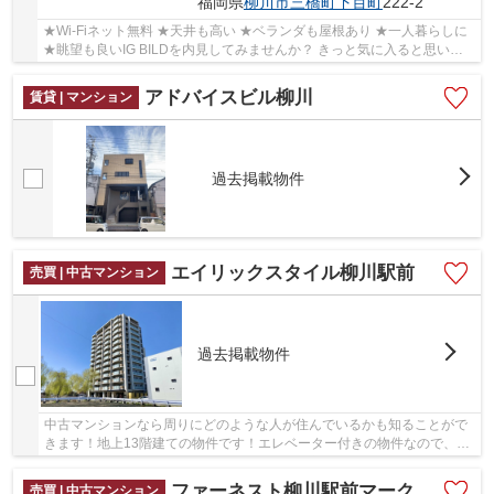
福岡県
柳川市
三橋町下百町
222-2
★Wi-Fiネット無料 ★天井も高い ★ベランダも屋根あり ★一人暮らしに
★眺望も良いIG BILDを内見してみませんか？ きっと気に入ると思いま
す！ ★問い合わせはアドバイス不動産0944-72-333...
アドバイスビル柳川
賃貸 | マンション
過去掲載物件
エイリックスタイル柳川駅前
売買 | 中古マンション
過去掲載物件
中古マンションなら周りにどのような人が住んでいるかも知ることがで
きます！地上13階建ての物件です！エレベーター付きの物件なので、上
階でも上り下りが楽です！築年数が気になる方...
ファーネスト柳川駅前マークスタワー 1407
売買 | 中古マンション