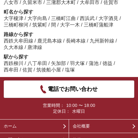
八女市
/
久留米市
/
三潴郡大木町
/
大牟田市
/
佐賀市
町名から探す
大字榎津
/
大字向島
/
三橋町江曲
/
西浜武
/
大字酒見
/
三橋町柳河
/
筑紫町
/
間
/
大字一木
/
三橋町蒲船津
路線から探す
西鉄大牟田線
/
鹿児島本線
/
長崎本線
/
九州新幹線
/
久大本線
/
唐津線
駅から探す
西鉄柳川
/
八丁牟田
/
矢加部
/
羽犬塚
/
蒲池
/
徳益
/
西牟田
/
佐賀
/
筑後船小屋
/
塩塚
電話でお問い合わせ
営業時間：
10:00 〜 18:00
定休日：
水曜日
ホーム
会社概要