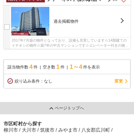
過去掲載物件
2017年7月築の物件となっており、設備も充実しています☆14階建ての
イチオシの物件☆築7年の中古マンションです☆エレベーター付きの物件
なので、上階でも上り下りが楽です☆柳川市の西鉄...
4
1
1～4
該当物件数
件
空き数
件
件を表示
変更
絞り込み条件：
なし
ページトップへ
市区町村から探す
柳川市
/
大川市
/
筑後市
/
みやま市
/
八女郡広川町
/