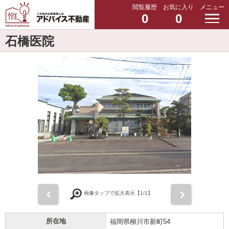
閲覧履歴
お気に入り
メニュー
0
0
石橋医院
前
次
画像タップで拡大表示【
1
/1】
所在地
福岡県柳川市新町54