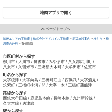
地図アプリで開く
ページトップへ
筑後エリアの不動産｜株式会社アドバイス不動産
>
周辺施設案内
>
柳川市
>
柳
川市の外科
>
石橋医院
市区町村から探す
柳川市
/
大川市
/
筑後市
/
みやま市
/
八女郡広川町
/
八女市
/
久留米市
/
三潴郡大木町
/
大牟田市
/
佐賀市
町名から探す
大字榎津
/
大字向島
/
三橋町江曲
/
西浜武
/
大字酒見
/
筑紫町
/
三橋町柳河
/
間
/
大字一木
/
三橋町蒲船津
路線から探す
西鉄大牟田線
/
鹿児島本線
/
長崎本線
/
九州新幹線
/
久大本線
/
唐津線
駅から探す