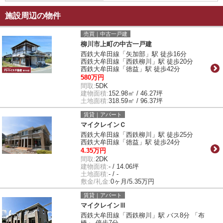
施設周辺の物件
売買｜中古一戸建
柳川市上町の中古一戸建
西鉄大牟田線「矢加部」駅 徒歩16分
西鉄大牟田線「西鉄柳川」駅 徒歩20分
西鉄大牟田線「徳益」駅 徒歩42分
580万円
間取:
5DK
建物面積:
152.98㎡ / 46.27坪
土地面積:
318.59㎡ / 96.37坪
賃貸｜アパート
マイクレインＣ
西鉄大牟田線「西鉄柳川」駅 徒歩25分
西鉄大牟田線「徳益」駅 徒歩24分
4.35万円
間取:
2DK
建物面積:
- / 14.06坪
土地面積:
- / -
敷金/礼金:
0ヶ月/5.35万円
賃貸｜アパート
マイクレインⅢ
西鉄大牟田線「西鉄柳川」駅 バス8分 「布
橋」 停歩7分