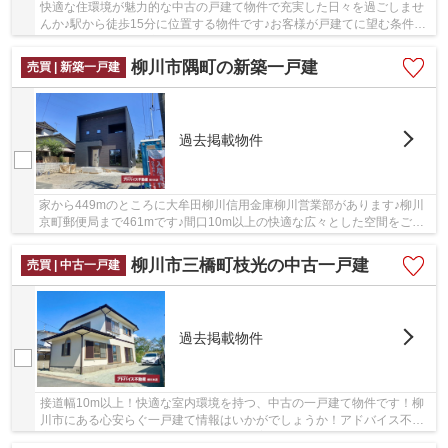
快適な住環境が魅力的な中古の戸建て物件で充実した日々を過ごしませ
んか♪駅から徒歩15分に位置する物件です♪お客様が戸建てに望む条件
を、アドバイス不動産へお聞かせください♪西鉄大...
柳川市隅町の新築一戸建
売買 | 新築一戸建
過去掲載物件
家から449mのところに大牟田柳川信用金庫柳川営業部があります♪柳川
京町郵便局まで461mです♪間口10m以上の快適な広々とした空間をご提
供いたします♪接道幅10m以上ある好条件な物件をご...
柳川市三橋町枝光の中古一戸建
売買 | 中古一戸建
過去掲載物件
接道幅10m以上！快適な室内環境を持つ、中古の一戸建て物件です！柳
川市にある心安らぐ一戸建て情報はいかがでしょうか！アドバイス不動
産は西鉄大牟田線矢加部周辺の物件をご案内して...