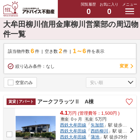
閲覧履歴
お気に入り
メニュー
0
0
大牟田柳川信用金庫柳川営業部の周辺物
件一覧
6
2
1～6
該当物件数
件
空き数
件
件を表示
変更
絞り込み条件：
なし
空室のみ
アークフラッツⅡ A棟
賃貸 | アパート
4.1
万
円
(管理費等：1,500円 )
0ヶ月
5万円
敷金
礼金
西鉄大牟田線
「
矢加部
」駅 徒歩6分
西鉄大牟田線
「
西鉄柳川
」駅 徒歩21分
西鉄大牟田線
「
蒲池
」駅 徒歩29分