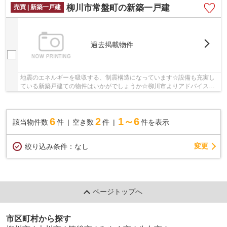
柳川市常盤町の新築一戸建
売買 | 新築一戸建
過去掲載物件
地震のエネルギーを吸収する、制震構造になっています☆設備も充実し
ている新築戸建ての物件はいかがでしょうか☆柳川市よりアドバイス不
動産がオススメする西鉄大牟田線矢加部近辺の一...
6
2
1～6
該当物件数
件
空き数
件
件を表示
変更
絞り込み条件：
なし
ページトップへ
市区町村から探す