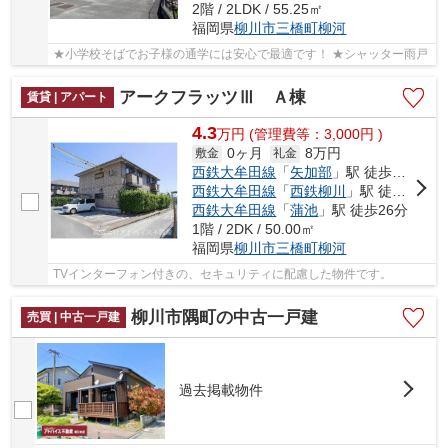
2階 / 2LDK / 55.25㎡
福岡県
柳川市
三橋町柳河
★小学校そばでお子様の通学には安心で最適です！ ★シャッター雨戸
アークフラッツⅢ Ａ棟
賃貸 | アパート
4.3
万
円
(管理費等：3,000円 )
0ヶ月
8万円
敷金
礼金
西鉄大牟田線
「
矢加部
」駅 徒歩10分
西鉄大牟田線
「
西鉄柳川
」駅 徒歩26分
西鉄大牟田線
「
蒲池
」駅 徒歩26分
1階 / 2DK / 50.00㎡
福岡県
柳川市
三橋町柳河
TVインターフォン付きの、セキュリティに配慮した物件です。
柳川市隅町の中古一戸建
売買 | 中古一戸建
過去掲載物件