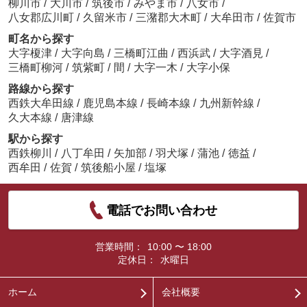
柳川市
/
大川市
/
筑後市
/
みやま市
/
八女市
/
八女郡広川町
/
久留米市
/
三潴郡大木町
/
大牟田市
/
佐賀市
町名から探す
大字榎津
/
大字向島
/
三橋町江曲
/
西浜武
/
大字酒見
/
三橋町柳河
/
筑紫町
/
間
/
大字一木
/
大字小保
路線から探す
西鉄大牟田線
/
鹿児島本線
/
長崎本線
/
九州新幹線
/
久大本線
/
唐津線
駅から探す
西鉄柳川
/
八丁牟田
/
矢加部
/
羽犬塚
/
蒲池
/
徳益
/
西牟田
/
佐賀
/
筑後船小屋
/
塩塚
電話でお問い合わせ
営業時間：
10:00 〜 18:00
定休日：
水曜日
ホーム
会社概要