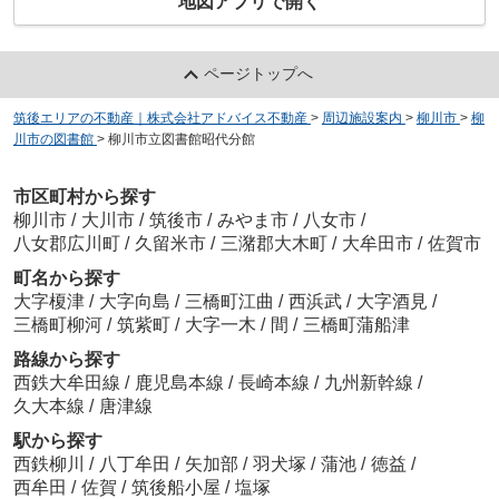
地図アプリで開く
ページトップへ
筑後エリアの不動産｜株式会社アドバイス不動産
>
周辺施設案内
>
柳川市
>
柳
川市の図書館
>
柳川市立図書館昭代分館
市区町村から探す
柳川市
/
大川市
/
筑後市
/
みやま市
/
八女市
/
八女郡広川町
/
久留米市
/
三潴郡大木町
/
大牟田市
/
佐賀市
町名から探す
大字榎津
/
大字向島
/
三橋町江曲
/
西浜武
/
大字酒見
/
三橋町柳河
/
筑紫町
/
大字一木
/
間
/
三橋町蒲船津
路線から探す
西鉄大牟田線
/
鹿児島本線
/
長崎本線
/
九州新幹線
/
久大本線
/
唐津線
駅から探す
西鉄柳川
/
八丁牟田
/
矢加部
/
羽犬塚
/
蒲池
/
徳益
/
西牟田
/
佐賀
/
筑後船小屋
/
塩塚