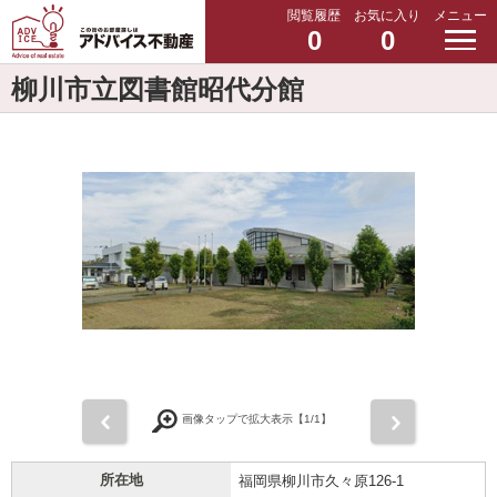
閲覧履歴
お気に入り
メニュー
0
0
柳川市立図書館昭代分館
前
次
画像タップで拡大表示【
1
/1】
所在地
福岡県柳川市久々原126-1