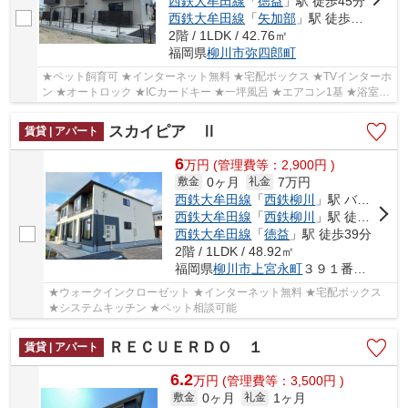
西鉄大牟田線
「
徳益
」駅 徒歩45分
西鉄大牟田線
「
矢加部
」駅 徒歩46分
2階 / 1LDK / 42.76㎡
福岡県
柳川市
弥四郎町
★ペット飼育可 ★インターネット無料 ★宅配ボックス ★TVインターホ
ン ★オートロック ★ICカードキー ★一坪風呂 ★エアコン1基 ★浴室換
気乾燥機
スカイピア Ⅱ
賃貸 | アパート
6
万
円
(管理費等：2,900円 )
0ヶ月
7万円
敷金
礼金
西鉄大牟田線
「
西鉄柳川
」駅 バス12分 「上宮永」 停歩3分
西鉄大牟田線
「
西鉄柳川
」駅 徒歩36分
西鉄大牟田線
「
徳益
」駅 徒歩39分
2階 / 1LDK / 48.92㎡
福岡県
柳川市
上宮永町
３９１番地１０
★ウォークインクローゼット ★インターネット無料 ★宅配ボックス
★システムキッチン ★ペット相談可能
ＲＥＣＵＥＲＤＯ １
賃貸 | アパート
6.2
万
円
(管理費等：3,500円 )
0ヶ月
1ヶ月
敷金
礼金