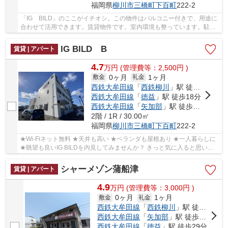
福岡県
柳川市
三橋町下百町
222-2
「IG BILD」のここがイチオシ。この物件はバルコニー付きで、用途に
合わせて活用できます。賃貸物件です。室内環境も整っています。駐輪
場付きの物件です。柳川市や西鉄大牟田線西鉄...
IG BILD B
賃貸 | アパート
4.7
万
円
(管理費等：2,500円 )
0ヶ月
1ヶ月
敷金
礼金
西鉄大牟田線
「
西鉄柳川
」駅 徒歩7分
西鉄大牟田線
「
徳益
」駅 徒歩18分
西鉄大牟田線
「
矢加部
」駅 徒歩21分
2階 / 1R / 30.00㎡
福岡県
柳川市
三橋町下百町
222-2
★Wi-Fiネット無料 ★天井も高い ★ベランダも屋根あり ★一人暮らしに
★眺望も良いIG BILDを内見してみませんか？ きっと気に入ると思いま
す！ ★問い合わせはアドバイス不動産0944-72-333...
シャーメゾン蒲船津
賃貸 | アパート
4.9
万
円
(管理費等：3,000円 )
0ヶ月
1ヶ月
敷金
礼金
西鉄大牟田線
「
西鉄柳川
」駅 徒歩17分
西鉄大牟田線
「
矢加部
」駅 徒歩18分
西鉄大牟田線
「
徳益
」駅 徒歩29分