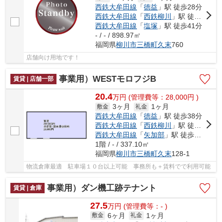
西鉄大牟田線
「
徳益
」駅 徒歩28分
西鉄大牟田線
「
西鉄柳川
」駅 徒歩31分
西鉄大牟田線
「
塩塚
」駅 徒歩41分
- / - / 898.97㎡
福岡県
柳川市
三橋町久末
760
店舗向け用地です！
事業用）WESTモロフジB
賃貸 | 店舗一部
20.4
万
円
(管理費等：28,000円 )
3ヶ月
1ヶ月
敷金
礼金
西鉄大牟田線
「
徳益
」駅 徒歩38分
西鉄大牟田線
「
西鉄柳川
」駅 徒歩42分
西鉄大牟田線
「
矢加部
」駅 徒歩47分
1階 / - / 337.10㎡
福岡県
柳川市
三橋町久末
128-1
物流倉庫最適 駐車場１０台以上可能 事務所も＋賃料でで利用可能
事業用）ダン機工跡テナント
賃貸 | 倉庫
27.5
万
円
(管理費等：- )
6ヶ月
1ヶ月
敷金
礼金