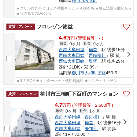
福岡県
柳川市
坂本町
★グリル付きの２口ガス対面キッチン ★脱衣所 ★独立洗髪洗面化粧台
★設備充実のD-room
フロレゾン徳益
賃貸 | アパート
4.6
万
円
(管理費等：- )
0ヶ月
0ヶ月
敷金
礼金
西鉄大牟田線
「
徳益
」駅 徒歩15分
西鉄大牟田線
「
西鉄柳川
」駅 徒歩20分
西鉄大牟田線
「
塩塚
」駅 徒歩29分
2階 / 2LDK / 52.89㎡
福岡県
柳川市
大和町徳益
453-5
★宅配BOX ★インターネット使用料無料 ★システムキッチン
柳川市三橋町下百町のマンション
賃貸 | マンション
4.7
万
円
(管理費等：2,500円 )
0ヶ月
1ヶ月
敷金
礼金
西鉄大牟田線
「
西鉄柳川
」駅 徒歩7分
西鉄大牟田線
「
徳益
」駅 徒歩16分
西鉄大牟田線
「
矢加部
」駅 徒歩22分
2階 / 1R / 30.00㎡