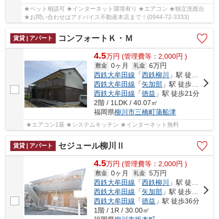
★ペット相談可 ★インターネット環境有り ★エアコン ★独立洗面台
★お問い合わせはアドバイス不動産本店まで！(0944-72-3333)
コンフォートＫ・Ｍ
賃貸 | アパート
4.5
万
円
(管理費等：2,000円 )
0ヶ月
6万円
敷金
礼金
西鉄大牟田線
「
西鉄柳川
」駅 徒歩8分
西鉄大牟田線
「
矢加部
」駅 徒歩16分
西鉄大牟田線
「
徳益
」駅 徒歩21分
2階 / 1LDK / 40.07㎡
福岡県
柳川市
三橋町蒲船津
★エアコン1基 ★システムキッチン ★インターネット無料
セジュール柳川Ⅱ
賃貸 | アパート
4.5
万
円
(管理費等：2,000円 )
0ヶ月
5万円
敷金
礼金
西鉄大牟田線
「
西鉄柳川
」駅 徒歩24分
西鉄大牟田線
「
矢加部
」駅 徒歩28分
西鉄大牟田線
「
徳益
」駅 徒歩36分
1階 / 1R / 30.00㎡