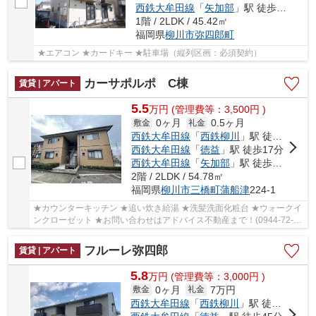
西鉄大牟田線
「
矢加部
」駅 徒歩46分
1階 / 2LDK / 45.42㎡
福岡県
柳川市
弥四郎町
★エアコン ★カードキー ★駐車場（縦列区画：必須契約）
カーサポルポ C棟
賃貸 | アパート
5.5
万
円
(管理費等：3,500円 )
0ヶ月
0.5ヶ月
敷金
礼金
西鉄大牟田線
「
西鉄柳川
」駅 徒歩7分
西鉄大牟田線
「
徳益
」駅 徒歩17分
西鉄大牟田線
「
矢加部
」駅 徒歩21分
2階 / 2LDK / 54.78㎡
福岡県
柳川市
三橋町蒲船津
224-1
★カウンターキッチン ★追い炊き給湯 ★洗髪洗面化粧台 ★ウォークイ
ンクローゼット ★お問い合わせはアドバイス不動産まで！(0944-72-
3333)
フルーレ弥四郎
賃貸 | アパート
5.8
万
円
(管理費等：3,000円 )
0ヶ月
7万円
敷金
礼金
西鉄大牟田線
「
西鉄柳川
」駅 徒歩42分