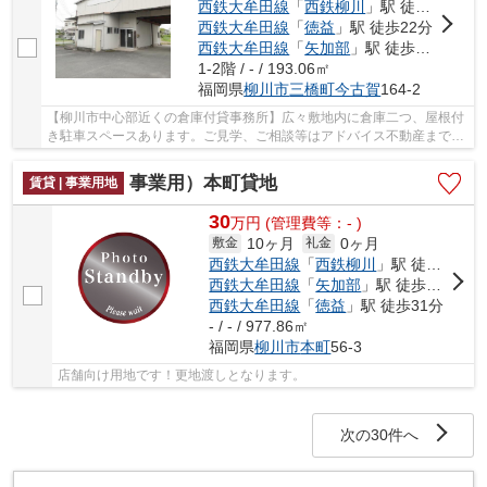
西鉄大牟田線
「
西鉄柳川
」駅 徒歩9分
西鉄大牟田線
「
徳益
」駅 徒歩22分
西鉄大牟田線
「
矢加部
」駅 徒歩19分
1-2階 / - / 193.06㎡
福岡県
柳川市
三橋町今古賀
164-2
【柳川市中心部近くの倉庫付貸事務所】広々敷地内に倉庫二つ、屋根付
き駐車スペースあります。ご見学、ご相談等はアドバイス不動産までお
気軽にご連絡ください！！
事業用）本町貸地
賃貸 | 事業用地
30
万
円
(管理費等：- )
10ヶ月
0ヶ月
敷金
礼金
西鉄大牟田線
「
西鉄柳川
」駅 徒歩27分
西鉄大牟田線
「
矢加部
」駅 徒歩32分
西鉄大牟田線
「
徳益
」駅 徒歩31分
- / - / 977.86㎡
福岡県
柳川市
本町
56-3
店舗向け用地です！更地渡しとなります。
次の30件へ