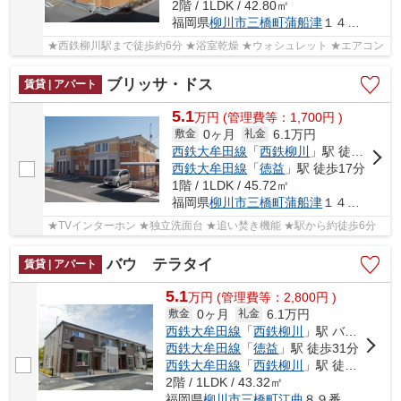
2階 / 1LDK / 42.80㎡
福岡県
柳川市
三橋町蒲船津
１４０５番地８
★西鉄柳川駅まで徒歩約6分 ★浴室乾燥 ★ウォシュレット ★エアコン
ブリッサ・ドス
賃貸 | アパート
5.1
万
円
(管理費等：1,700円 )
0ヶ月
6.1万円
敷金
礼金
西鉄大牟田線
「
西鉄柳川
」駅 徒歩6分
西鉄大牟田線
「
徳益
」駅 徒歩17分
1階 / 1LDK / 45.72㎡
福岡県
柳川市
三橋町蒲船津
１４０５番地９
★TVインターホン ★独立洗面台 ★追い焚き機能 ★駅から約徒歩6分
バウ テラタイ
賃貸 | アパート
5.1
万
円
(管理費等：2,800円 )
0ヶ月
6.1万円
敷金
礼金
西鉄大牟田線
「
西鉄柳川
」駅 バス8分 「布橋」 停歩16分
西鉄大牟田線
「
徳益
」駅 徒歩31分
西鉄大牟田線
「
西鉄柳川
」駅 徒歩29分
2階 / 1LDK / 43.32㎡
福岡県
柳川市
三橋町江曲
８９番地８