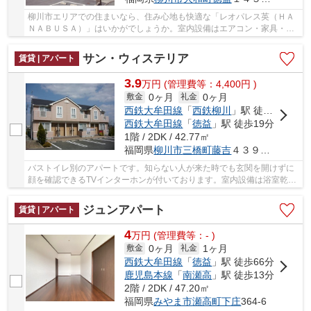
柳川市エリアでの住まいなら、住み心地も快適な「レオパレス英（ＨＡ
ＮＡＢＵＳＡ）」はいかがでしょうか。室内設備はエアコン・家具・家
電付などが揃っており、とても充実しています...
サン・ウィステリア
賃貸 | アパート
3.9
万
円
(管理費等：4,400円 )
0ヶ月
0ヶ月
敷金
礼金
西鉄大牟田線
「
西鉄柳川
」駅 徒歩13分
西鉄大牟田線
「
徳益
」駅 徒歩19分
1階 / 2DK / 42.77㎡
福岡県
柳川市
三橋町藤吉
４３９番地５
バストイレ別のアパートです。知らない人が来た時でも玄関を開けずに
顔を確認できるTVインターホンが付いております。室内設備は浴室乾燥
機・洗面所独立などが揃っているので、快適に...
ジュンアパート
賃貸 | アパート
4
万
円
(管理費等：- )
0ヶ月
1ヶ月
敷金
礼金
西鉄大牟田線
「
徳益
」駅 徒歩66分
鹿児島本線
「
南瀬高
」駅 徒歩13分
2階 / 2DK / 47.20㎡
福岡県
みやま市
瀬高町下庄
364-6