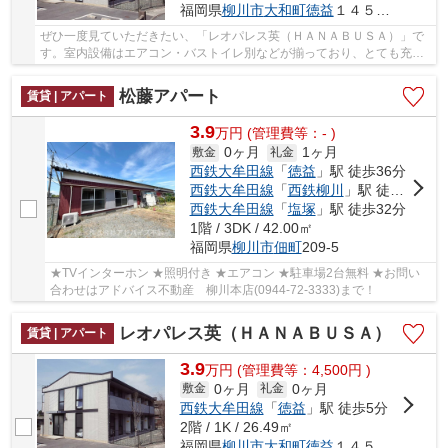
福岡県
柳川市
大和町徳益
１４５－１
ぜひ一度見ていただきたい、「レオパレス英（ＨＡＮＡＢＵＳＡ）」で
す。室内設備はエアコン・バストイレ別などが揃っており、とても充実
しています。新しい生活にお勧めなのが、こち...
松藤アパート
賃貸 | アパート
3.9
万
円
(管理費等：- )
0ヶ月
1ヶ月
敷金
礼金
西鉄大牟田線
「
徳益
」駅 徒歩36分
西鉄大牟田線
「
西鉄柳川
」駅 徒歩36分
西鉄大牟田線
「
塩塚
」駅 徒歩32分
1階 / 3DK / 42.00㎡
福岡県
柳川市
佃町
209-5
★TVインターホン ★照明付き ★エアコン ★駐車場2台無料 ★お問い
合わせはアドバイス不動産 柳川本店(0944-72-3333)まで！
レオパレス英（ＨＡＮＡＢＵＳＡ）
賃貸 | アパート
3.9
万
円
(管理費等：4,500円 )
0ヶ月
0ヶ月
敷金
礼金
西鉄大牟田線
「
徳益
」駅 徒歩5分
2階 / 1K / 26.49㎡
福岡県
柳川市
大和町徳益
１４５－１