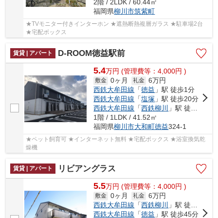
2階 / 2LDK / 60.44㎡
福岡県
柳川市
筑紫町
★TVモニター付きインターホン ★遮熱断熱複層ガラス ★駐車場2台
★宅配ボックス
D-ROOM徳益駅前
賃貸 | アパート
5.4
万
円
(管理費等：4,000円 )
0ヶ月
6万円
敷金
礼金
西鉄大牟田線
「
徳益
」駅 徒歩1分
西鉄大牟田線
「
塩塚
」駅 徒歩20分
西鉄大牟田線
「
西鉄柳川
」駅 徒歩24分
1階 / 1LDK / 41.52㎡
福岡県
柳川市
大和町徳益
324-1
★ペット飼育可 ★インターネット無料 ★宅配ボックス ★浴室換気乾
燥機
リビアングラス
賃貸 | アパート
5.5
万
円
(管理費等：4,000円 )
0ヶ月
6万円
敷金
礼金
西鉄大牟田線
「
西鉄柳川
」駅 徒歩41分
西鉄大牟田線
「
徳益
」駅 徒歩45分