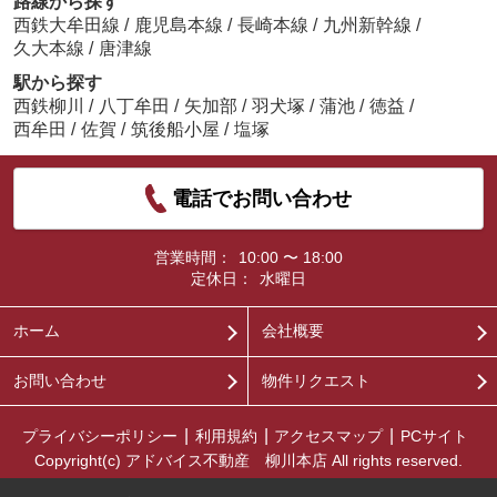
路線から探す
西鉄大牟田線
/
鹿児島本線
/
長崎本線
/
九州新幹線
/
久大本線
/
唐津線
駅から探す
西鉄柳川
/
八丁牟田
/
矢加部
/
羽犬塚
/
蒲池
/
徳益
/
西牟田
/
佐賀
/
筑後船小屋
/
塩塚
電話でお問い合わせ
営業時間：
10:00 〜 18:00
定休日：
水曜日
ホーム
会社概要
お問い合わせ
物件リクエスト
プライバシーポリシー
利用規約
アクセスマップ
PCサイト
Copyright(c) アドバイス不動産 柳川本店 All rights reserved.