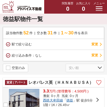
閲覧履歴
お気に入り
メニュー
0
0
徳益駅物件一覧
52
31
1～30
該当物件数
件
空き数
件
件を表示
駅で絞り込む
変更
変更
絞り込み条件：
なし
空室のみ
レオパレス英（ＨＡＮＡＢＵＳＡ）
賃貸 | アパート
3.3
万
円
(管理費等：4,500円 )
0ヶ月
0ヶ月
敷金
礼金
西鉄大牟田線
「
徳益
」駅 徒歩5分
1階 / 1K / 26.49㎡