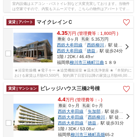
室内設備はエアコン・バストイレ別など大変充実しております。当物件
は空家ですので、内覧もスムーズです。こちらの物件はアパートです。
こちらの物件はただいま駐車場に1台空きがあり...
マイクレインＣ
賃貸 | アパート
4.35
万
円
(管理費等：1,800円 )
0ヶ月
5.35万円
敷金
礼金
西鉄大牟田線
「
西鉄柳川
」駅 徒歩25分
西鉄大牟田線
「
徳益
」駅 徒歩24分
1階 / 2DK / 46.49㎡
福岡県
柳川市
三橋町江曲
１８９
★浴室乾燥機 ★電子キー ★追焚機能浴室 ★温水洗浄便座 ★『本契約に
おける家賃は月額43,500円、契約満了日翌日以降の家賃は月額46,000
円』
ビレッジハウス三橋2号棟
賃貸 | マンション
4.4
万
円
(管理費等：- )
0ヶ月
0ヶ月
敷金
礼金
西鉄大牟田線
「
矢加部
」駅 徒歩9分
西鉄大牟田線
「
西鉄柳川
」駅 徒歩12分
西鉄大牟田線
「
徳益
」駅 徒歩31分
1階 / 3DK / 53.08㎡
福岡県
柳川市
三橋町高畑
65-2