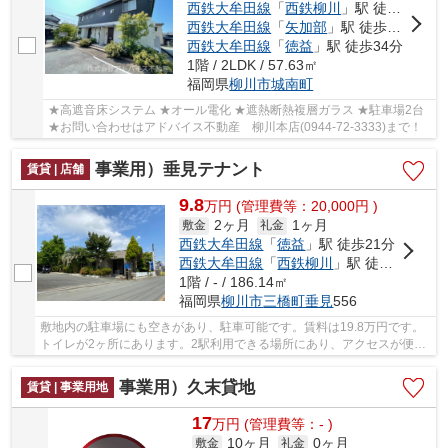
西鉄大牟田線
「
西鉄柳川
」駅 徒歩34分
西鉄大牟田線
「
矢加部
」駅 徒歩34分
西鉄大牟田線
「
徳益
」駅 徒歩34分
1階 / 2LDK / 57.63㎡
福岡県
柳川市
城南町
★高遮音床システム ★オール電化 ★遮熱断熱複層ガラス ★駐車場2台
★お問い合わせはアドバイス不動産 柳川本店(0944-72-3333)まで！
事業用）垂見テナント
賃貸 | 店舗
9.8
万
円
(管理費等：20,000円 )
2ヶ月
1ヶ月
敷金
礼金
西鉄大牟田線
「
徳益
」駅 徒歩21分
西鉄大牟田線
「
西鉄柳川
」駅 徒歩27分
1階 / - / 186.14㎡
福岡県
柳川市
三橋町垂見
556
敷地内の駐車場にも空きがあり、駐車可能です。賃料は19.8万円です。
トイレが2ヶ所にあります。2駅利用できる場所にあり、アクセスが便利
です。今ならまだ空いています。駐車エリアの...
事業用）久末貸地
賃貸 | 事業用地
17
万
円
(管理費等：- )
10ヶ月
0ヶ月
敷金
礼金