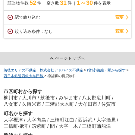
52
31
1～30
該当物件数
件
空き数
件
件を表示
駅で絞り込む
変更
変更
絞り込み条件：
なし
ページトップへ
筑後エリアの不動産｜株式会社アドバイス不動産
>
(賃貸)路線・駅から探す
>
西日本鉄道西鉄大牟田線
>
徳益駅の賃貸物件
市区町村から探す
柳川市
/
大川市
/
筑後市
/
みやま市
/
八女郡広川町
/
八女市
/
久留米市
/
三潴郡大木町
/
大牟田市
/
佐賀市
町名から探す
大字榎津
/
大字向島
/
三橋町江曲
/
西浜武
/
大字酒見
/
三橋町柳河
/
筑紫町
/
間
/
大字一木
/
三橋町蒲船津