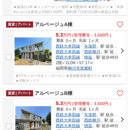
★築浅1LDK ★インターネット無料 ★宅配BOX ★防犯カメラ ★『本契
約における家賃は月額51,000円、契約満了日翌日以降の家賃は月額
54,000円』
アルページュA棟
賃貸 | アパート
5.3
万
円
(管理費等：3,500円 )
0ヶ月
1ヶ月
敷金
礼金
西鉄大牟田線
「
矢加部
」駅 徒歩33分
西鉄大牟田線
「
西鉄柳川
」駅 徒歩31分
西鉄大牟田線
「
徳益
」駅 徒歩48分
2階 / 2LDK / 57.17㎡
福岡県
柳川市
筑紫町
★TVモニター付きインターホン ★遮熱断熱複層ガラス ★駐車場2台
★宅配ボックス
アルページュB棟
賃貸 | アパート
5.3
万
円
(管理費等：3,500円 )
0ヶ月
1ヶ月
敷金
礼金
西鉄大牟田線
「
矢加部
」駅 徒歩33分
西鉄大牟田線
「
西鉄柳川
」駅 徒歩31分
西鉄大牟田線
「
徳益
」駅 徒歩48分