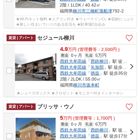
2階 / 1LDK / 40.42㎡
福岡県
柳川市
三橋町蒲船津
792-2
★Wi-Fiネット無料 ★エアコン付き ★ウォークインCL ★収納たっぷり
★新しい住まいでハリのある生活を ★駐車場2台込み
セジュール柳川
賃貸 | アパート
4.9
万
円
(管理費等：2,500円 )
0ヶ月
5万円
敷金
礼金
西鉄大牟田線
「
西鉄柳川
」駅 徒歩24分
西鉄大牟田線
「
矢加部
」駅 徒歩27分
西鉄大牟田線
「
徳益
」駅 徒歩35分
2階 / 2LDK / 55.00㎡
福岡県
柳川市
坂本町
★シューズボックス ★クロゼット ★モニター付きインターホン
ブリッサ・ウノ
賃貸 | アパート
5
万
円
(管理費等：1,700円 )
0ヶ月
6万円
敷金
礼金
西鉄大牟田線
「
西鉄柳川
」駅 徒歩6分
西鉄大牟田線
「
徳益
」駅 徒歩17分