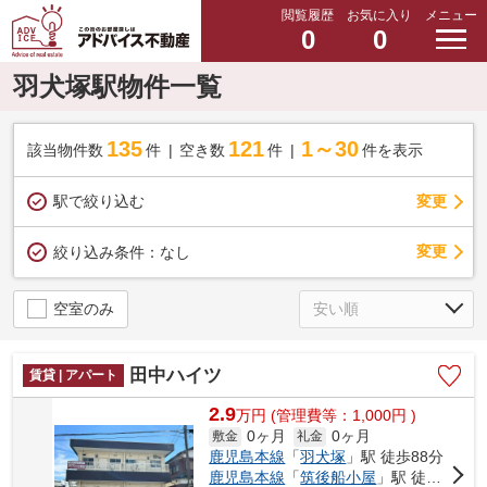
閲覧履歴
お気に入り
メニュー
0
0
羽犬塚駅物件一覧
135
121
1～30
該当物件数
件
空き数
件
件を表示
駅で絞り込む
変更
変更
絞り込み条件：
なし
空室のみ
田中ハイツ
賃貸 | アパート
2.9
万
円
(管理費等：1,000円 )
0ヶ月
0ヶ月
敷金
礼金
鹿児島本線
「
羽犬塚
」駅 徒歩88分
鹿児島本線
「
筑後船小屋
」駅 徒歩119分