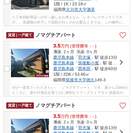
1階 / 1K / 23.18㎡
福岡県
大川市
大字酒見
八丁牟田駅周辺への引っ越しをお考えなら「レオパレスサンライズ大
川」。洗濯物の外干しで花粉が付くのが心配なときでも、この物件には
浴室乾燥機があるので室内で素早く乾かせて安心...
ノマグチアパート
賃貸 | 一戸建て
3.5
万
円
(管理費等：- )
2ヶ月
0ヶ月
敷金
礼金
鹿児島本線
「
羽犬塚
」駅 徒歩13分
鹿児島本線
「
筑後船小屋
」駅 徒歩53分
鹿児島本線
「
西牟田
」駅 徒歩60分
1階 / 2DK / 53.66㎡
福岡県
筑後市
大字徳久
149-3
ぜひ一度見ていただきたい、「ノマグチアパート」です。家から338mの
ところに、薬や日用品を買うのに便利なドラッグストアモリ 筑後店があ
ります。筑後市や鹿児島本線羽犬塚周辺で賃貸...
ノマグチアパート
賃貸 | 一戸建て
3.5
万
円
(管理費等：- )
2ヶ月
0ヶ月
敷金
礼金
鹿児島本線
「
羽犬塚
」駅 徒歩13分