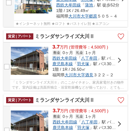
西鉄大牟田線
「
蒲池
」駅 徒歩52分
1階 / 1K / 26.49㎡
福岡県
大川市
大字郷原
５０５－４
★インターネット無料 ★ロフト ★バストイレ別 ★エアコン
ミランダサンライズ大川Ⅱ
賃貸 | アパート
3.7
万
円
(管理費等：4,500円 )
0ヶ月
1ヶ月
敷金
礼金
西鉄大牟田線
「
八丁牟田
」駅 バス13分 「大川市役所」 停歩6分
鹿児島本線
「
羽犬塚
」駅 バス30分 「大川市役所」 停歩6分
1階 / 1R / 26.50㎡
福岡県
大川市
大字酒見
３２２－２
「ミランダサンライズ大川Ⅱ」のここがイチオシ。家具家電付きの物件
です。室内設備は洗面所独立・浴室乾燥機などが揃っており、とても充
実しています。TVインターホンで、モニターから...
ミランダサンライズ大川Ⅱ
賃貸 | アパート
3.7
万
円
(管理費等：4,500円 )
0ヶ月
1ヶ月
敷金
礼金
西鉄大牟田線
「
八丁牟田
」駅 バス13分 「大川市役所」 停歩6分
鹿児島本線
「
羽犬塚
」駅 バス30分 「大川市役所」 停歩6分