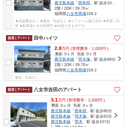
鹿児島本線
「
西牟田
」駅 徒歩107分
2階 / 2DK / 39.70㎡
福岡県
八女市
馬場
159-2
★共益費込み！ ★敷金・礼金なし ★リフォーム施工済み ★和室→洋
室 ★駐車場１台分利用可 ★内見できます(^^)/
田中ハイツ
賃貸 | アパート
2.9
万
円
(管理費等：1,000円 )
0ヶ月
0ヶ月
敷金
礼金
鹿児島本線
「
羽犬塚
」駅 徒歩88分
1階 / 2DK / 39.70㎡
福岡県
八女市
馬場
159-2
敷金・礼金なし
八女市吉田のアパート
賃貸 | アパート
3.1
万
円
(管理費等：2,000円 )
0ヶ月
0ヶ月
敷金
礼金
鹿児島本線
「
西牟田
」駅 徒歩80分
鹿児島本線
「
羽犬塚
」駅 徒歩82分
鹿児島本線
「
荒木
」駅 徒歩107分
1-2階 / 1K / 24.84㎡