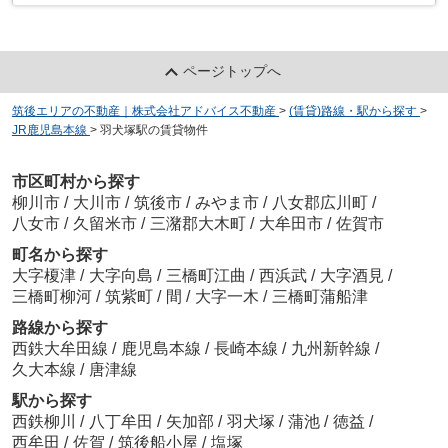
ページトップへ
筑後エリアの不動産｜株式会社アドバイス不動産
>
(賃貸)路線・駅から探す
>
JR鹿児島本線
>
羽犬塚駅の賃貸物件
市区町村から探す
柳川市
/
大川市
/
筑後市
/
みやま市
/
八女郡広川町
/
八女市
/
久留米市
/
三潴郡大木町
/
大牟田市
/
佐賀市
町名から探す
大字榎津
/
大字向島
/
三橋町江曲
/
西浜武
/
大字酒見
/
三橋町柳河
/
筑紫町
/
間
/
大字一木
/
三橋町蒲船津
路線から探す
西鉄大牟田線
/
鹿児島本線
/
長崎本線
/
九州新幹線
/
久大本線
/
唐津線
駅から探す
西鉄柳川
/
八丁牟田
/
矢加部
/
羽犬塚
/
蒲池
/
徳益
/
西牟田
/
佐賀
/
筑後船小屋
/
塩塚