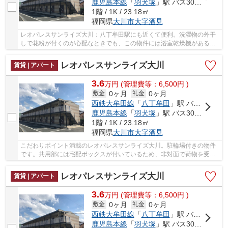
鹿児島本線
「
羽犬塚
」駅 バス30分 「大川市役所」 停歩6分
1階 / 1K / 23.18㎡
福岡県
大川市
大字酒見
レオパレスサンライズ大川：八丁牟田駅にも近くて便利。洗濯物の外干
しで花粉が付くのが心配なときでも、この物件には浴室乾燥機があるの
で室内でカラッと乾かせて安心です。ネットの...
レオパレスサンライズ大川
賃貸 | アパート
3.6
万
円
(管理費等：6,500円 )
0ヶ月
0ヶ月
敷金
礼金
西鉄大牟田線
「
八丁牟田
」駅 バス13分 「大川市役所」 停歩6分
鹿児島本線
「
羽犬塚
」駅 バス30分 「大川市役所」 停歩6分
1階 / 1K / 23.18㎡
福岡県
大川市
大字酒見
こだわりポイント満載のレオパレスサンライズ大川。駐輪場付きの物件
です。共用部には宅配ボックスが付いているため、非対面で荷物を受け
取れます。生乾きの洗濯物をしっかり乾かした...
レオパレスサンライズ大川
賃貸 | アパート
3.6
万
円
(管理費等：6,500円 )
0ヶ月
0ヶ月
敷金
礼金
西鉄大牟田線
「
八丁牟田
」駅 バス13分 「大川市役所」 停歩6分
鹿児島本線
「
羽犬塚
」駅 バス30分 「大川市役所」 停歩6分