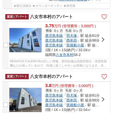
★独立洗面台 ★カウンターキッチン ★角部屋
八女市本村のアパート
賃貸 | アパート
3.75
万
円
(管理費等：3,000円 )
0ヶ月
0ヶ月
敷金
礼金
鹿児島本線
「
羽犬塚
」駅 徒歩81分
鹿児島本線
「
西牟田
」駅 徒歩98分
鹿児島本線
「
筑後船小屋
」駅 徒歩112分
1階 / 1K＋1S(納戸) / 32.04㎡
福岡県
八女市
本村
58-2
RENATUS CALERO Bの詳しい情報。室内設備は洗面所独立・浴室乾燥
機などが揃っているので、快適に過ごしやすいお部屋になります。共用
部には宅配ボックスが備え付けられているため、対...
八女市本村のアパート
賃貸 | アパート
3.8
万
円
(管理費等：3,000円 )
0ヶ月
0ヶ月
敷金
礼金
鹿児島本線
「
羽犬塚
」駅 徒歩81分
鹿児島本線
「
西牟田
」駅 徒歩98分
鹿児島本線
「
筑後船小屋
」駅 徒歩112分
2階 / 1K＋1S(納戸) / 32.04㎡