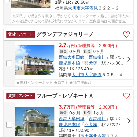
1階 / 1R / 26.50㎡
福岡県
大川市
大字酒見
３２２－２
玄関先まで覗き穴を覗きに行かなくてもインターホン越しに誰が来たの
かを確認できるので防犯対策につながります。室内設備は洗面所独立・
浴室乾燥機などが揃っているので、快適に過ご...
グランデファジョリーノ
賃貸 | アパート
3.7
万
円
(管理費等：2,800円 )
0ヶ月
0ヶ月
敷金
礼金
西鉄大牟田線
「
西鉄柳川
」駅 バス18分 「国際医療福祉大学」 停歩11分
鹿児島本線
「
羽犬塚
」駅 バス30分 「大川市役所」 停歩7分
2階 / 1K / 26.49㎡
福岡県
大川市
大字郷原
５０５－４
★無料インターネット ★ロフト ★独立洗面台
フルーブ・レゾネートＡ
賃貸 | アパート
3.7
万
円
(管理費等：2,300円 )
0ヶ月
1ヶ月
敷金
礼金
西鉄大牟田線
「
西鉄柳川
」駅 バス14分 「兼木」 停歩15分
鹿児島本線
「
羽犬塚
」駅 バス27分 「中尾外科前」 停歩16分
1階 / 1R / 32.90㎡
福岡県
大川市
大字北古賀
２７４－２－１