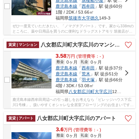
鹿児島本線
「
筑後船小屋
」駅 徒歩53分
鹿児島本線
「
西牟田
」駅 徒歩60分
1階 / 2DK / 53.66㎡
福岡県
筑後市
大字徳久
149-3
ぜひ一度見ていただきたい、「ノマグチアパート」です。家から338mの
ところに、薬や日用品を買うのに便利なドラッグストアモリ 筑後店があ
ります。筑後市や鹿児島本線羽犬塚周辺で賃貸...
八女郡広川町大字広川のマンション
賃貸 | マンション
3.58
万
円
(管理費等：- )
0ヶ月
0ヶ月
敷金
礼金
鹿児島本線
「
西牟田
」駅 徒歩37分
鹿児島本線
「
荒木
」駅 徒歩51分
鹿児島本線
「
羽犬塚
」駅 徒歩66分
4階 / 3DK / 53.08㎡
福岡県
八女郡広川町
大字広川
1255-6
鹿児島本線西牟田周辺への引っ越しをお考えなら「ビレッジハウス下広
川1号棟」。扱いやすくオシャレな全居室フローリングのお住まいです。
人気のルームシェアの相談に対応している物件...
八女郡広川町大字広川のアパート
賃貸 | アパート
3.6
万
円
(管理費等：- )
0ヶ月
0ヶ月
敷金
礼金