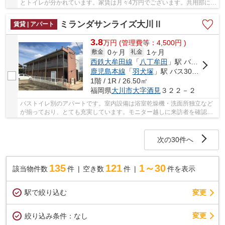
とトイレが分かれています。家賃は月々4万円でございます。共用部には
宅配ボックスが付いているため、非対面で荷物...
ミランダサンライズ大川Ⅱ
賃貸 | アパート
3.8
万
円
(管理費等：4,500円 )
0ヶ月
1ヶ月
敷金
礼金
西鉄大牟田線
「
八丁牟田
」駅 バス13分 「大川市役所」 停歩6分
鹿児島本線
「
羽犬塚
」駅 バス30分 「大川市役所」 停歩6分
1階 / 1R / 26.50㎡
福岡県
大川市
大字酒見
３２２－２
バストイレ別のアパートです。室内設備は浴室乾燥機・洗面所独立など
が揃っており、とても充実しています。モニター越しに来訪者を確認し
て、インターホンを通じて室内から会話するこ...
次の30件へ
135
121
1～30
該当物件数
件
空き数
件
件を表示
駅で絞り込む
変更
変更
絞り込み条件：
なし