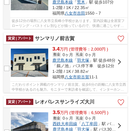
鹿児島本線
「
荒木
」駅 徒歩107分
1-2階 / 1K / 22.35㎡
福岡県
八女市
吉田
1550－7
徒歩12分の場所に八女市立長峰小学校があります。室内設備は全居室フ
ローリング・バストイレ別などが揃っているので、快適に過ごしやすい
お部屋になります。こちらのお部屋で新しい生...
サンマリノ前古賀
賃貸 | アパート
3.4
万
円
(管理費等：2,000円 )
0ヶ月
0ヶ月
敷金
礼金
鹿児島本線
「
羽犬塚
」駅 徒歩48分
「鵜ノ池」バス停下車 徒歩12分
1-2階 / 1K / 38.82㎡
福岡県
八女市
前古賀
11-1
こだわりポイント満載のサンマリノ前古賀。徒歩6分の距離に八女市立西
中学校があるのも魅力。モニターで来訪者を確認して、インターホンを
通じて室内から会話することができます。最上...
レオパレスサンライズ大川
賃貸 | アパート
3.5
万
円
(管理費等：6,500円 )
0ヶ月
0ヶ月
敷金
礼金
西鉄大牟田線
「
八丁牟田
」駅 バス13分 「大川市役所」 停歩6分
鹿児島本線
「
羽犬塚
」駅 バス30分 「大川市役所」 停歩6分