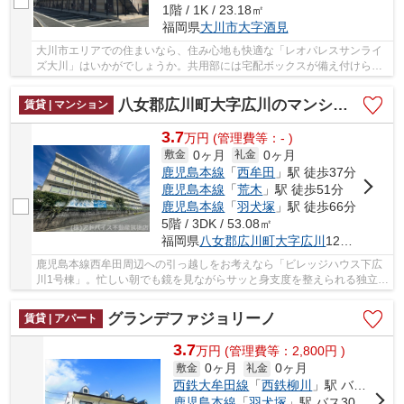
1階 / 1K / 23.18㎡
福岡県
大川市
大字酒見
大川市エリアでの住まいなら、住み心地も快適な「レオパレスサンライ
ズ大川」はいかがでしょうか。共用部には宅配ボックスが備え付けられ
ているため、好きなタイミングで荷物を受け取...
八女郡広川町大字広川のマンション
賃貸 | マンション
3.7
万
円
(管理費等：- )
0ヶ月
0ヶ月
敷金
礼金
鹿児島本線
「
西牟田
」駅 徒歩37分
鹿児島本線
「
荒木
」駅 徒歩51分
鹿児島本線
「
羽犬塚
」駅 徒歩66分
5階 / 3DK / 53.08㎡
福岡県
八女郡広川町
大字広川
1255-6
鹿児島本線西牟田周辺への引っ越しをお考えなら「ビレッジハウス下広
川1号棟」。忙しい朝でも鏡を見ながらサッと身支度を整えられる独立洗
面台があります。扱いやすくオシャレな全居室...
グランデファジョリーノ
賃貸 | アパート
3.7
万
円
(管理費等：2,800円 )
0ヶ月
0ヶ月
敷金
礼金
西鉄大牟田線
「
西鉄柳川
」駅 バス18分 「国際医療福祉大学」 停歩11分
鹿児島本線
「
羽犬塚
」駅 バス30分 「大川市役所」 停歩7分