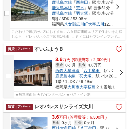
鹿児島本線
「
西牟田
」駅 徒歩37分
鹿児島本線
「
荒木
」駅 徒歩51分
鹿児島本線
「
羽犬塚
」駅 徒歩67分
5階 / 3DK / 53.08㎡
福岡県
八女郡広川町
大字広川
1255-6
こだわりで選びたい方におすすめ。八女郡広川町エリアで住まいをお探
しなら「ビレッジハウス下広川1号棟」。近くにはセブンイレブン 八女
広川店(徒歩3分)がありちょっとした買い物に便...
すいふようＢ
賃貸 | アパート
3.6
万
円
(管理費等：2,300円 )
0ヶ月
4.6万円
敷金
礼金
西鉄大牟田線
「
八丁牟田
」駅 バス9分 「三百」 停歩12分
鹿児島本線
「
羽犬塚
」駅 バス26分 「三百」 停歩12分
1階 / 1LDK / 46.49㎡
福岡県
大川市
大字荻島
２１番地１
★独立洗面台 ★TVインターホン ★バストイレ別
レオパレスサンライズ大川
賃貸 | アパート
3.6
万
円
(管理費等：6,500円 )
0ヶ月
0ヶ月
敷金
礼金
西鉄大牟田線
「
八丁牟田
」駅 バス13分 「大川市役所」 停歩6分