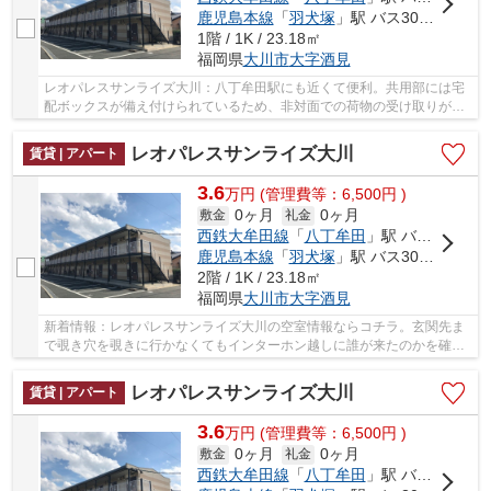
鹿児島本線
「
羽犬塚
」駅 バス30分 「大川市役所」 停歩6分
1階 / 1K / 23.18㎡
福岡県
大川市
大字酒見
レオパレスサンライズ大川：八丁牟田駅にも近くて便利。共用部には宅
配ボックスが備え付けられているため、非対面での荷物の受け取りが可
能です。浴室乾燥機を設置しているので、すぐ...
レオパレスサンライズ大川
賃貸 | アパート
3.6
万
円
(管理費等：6,500円 )
0ヶ月
0ヶ月
敷金
礼金
西鉄大牟田線
「
八丁牟田
」駅 バス13分 「大川市役所」 停歩6分
鹿児島本線
「
羽犬塚
」駅 バス30分 「大川市役所」 停歩6分
2階 / 1K / 23.18㎡
福岡県
大川市
大字酒見
新着情報：レオパレスサンライズ大川の空室情報ならコチラ。玄関先ま
で覗き穴を覗きに行かなくてもインターホン越しに誰が来たのかを確認
できるので安心感があります。洗濯物をスピー...
レオパレスサンライズ大川
賃貸 | アパート
3.6
万
円
(管理費等：6,500円 )
0ヶ月
0ヶ月
敷金
礼金
西鉄大牟田線
「
八丁牟田
」駅 バス13分 「大川市役所」 停歩6分