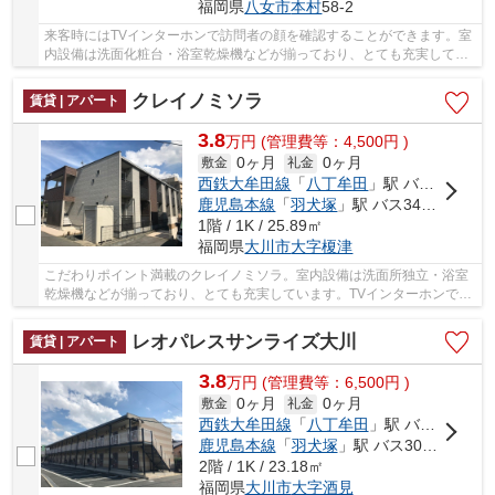
福岡県
八女市
本村
58-2
来客時にはTVインターホンで訪問者の顔を確認することができます。室
内設備は洗面化粧台・浴室乾燥機などが揃っており、とても充実してい
ます。留守中に注文した商品が届くので、配送...
クレイノミソラ
賃貸 | アパート
3.8
万
円
(管理費等：4,500円 )
0ヶ月
0ヶ月
敷金
礼金
西鉄大牟田線
「
八丁牟田
」駅 バス17分 「東町」 停歩4分
鹿児島本線
「
羽犬塚
」駅 バス34分 「東町」 停歩4分
1階 / 1K / 25.89㎡
福岡県
大川市
大字榎津
こだわりポイント満載のクレイノミソラ。室内設備は洗面所独立・浴室
乾燥機などが揃っており、とても充実しています。TVインターホンで、
モニターから来訪者が確認できます。パーキン...
レオパレスサンライズ大川
賃貸 | アパート
3.8
万
円
(管理費等：6,500円 )
0ヶ月
0ヶ月
敷金
礼金
西鉄大牟田線
「
八丁牟田
」駅 バス13分 「大川市役所」 停歩6分
鹿児島本線
「
羽犬塚
」駅 バス30分 「大川市役所」 停歩6分
2階 / 1K / 23.18㎡
福岡県
大川市
大字酒見