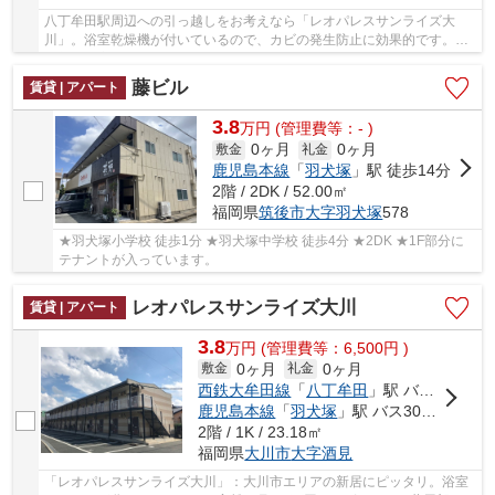
八丁牟田駅周辺への引っ越しをお考えなら「レオパレスサンライズ大
川」。浴室乾燥機が付いているので、カビの発生防止に効果的です。共
用部には宅配ボックスが備え付けられているため...
藤ビル
賃貸 | アパート
3.8
万
円
(管理費等：- )
0ヶ月
0ヶ月
敷金
礼金
鹿児島本線
「
羽犬塚
」駅 徒歩14分
2階 / 2DK / 52.00㎡
福岡県
筑後市
大字羽犬塚
578
★羽犬塚小学校 徒歩1分 ★羽犬塚中学校 徒歩4分 ★2DK ★1F部分に
テナントが入っています。
レオパレスサンライズ大川
賃貸 | アパート
3.8
万
円
(管理費等：6,500円 )
0ヶ月
0ヶ月
敷金
礼金
西鉄大牟田線
「
八丁牟田
」駅 バス13分 「大川市役所」 停歩6分
鹿児島本線
「
羽犬塚
」駅 バス30分 「大川市役所」 停歩6分
2階 / 1K / 23.18㎡
福岡県
大川市
大字酒見
「レオパレスサンライズ大川」：大川市エリアの新居にピッタリ。浴室