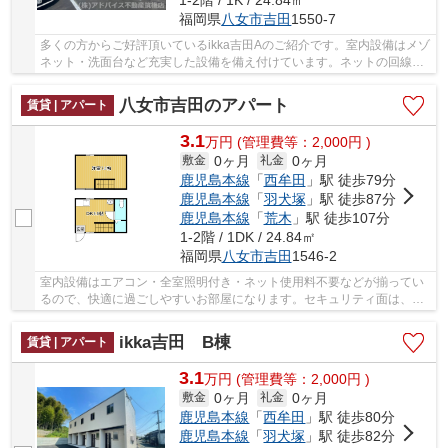
福岡県
八女市
吉田
1550-7
多くの方からご好評頂いているikka吉田Aのご紹介です。室内設備はメゾ
ネット・洗面台など充実した設備を備え付けています。ネットの回線を
導入しています、パソコンが使えて暮らしに嬉...
八女市吉田のアパート
賃貸 | アパート
3.1
万
円
(管理費等：2,000円 )
0ヶ月
0ヶ月
敷金
礼金
鹿児島本線
「
西牟田
」駅 徒歩79分
鹿児島本線
「
羽犬塚
」駅 徒歩87分
鹿児島本線
「
荒木
」駅 徒歩107分
1-2階 / 1DK / 24.84㎡
福岡県
八女市
吉田
1546-2
室内設備はエアコン・全室照明付き・ネット使用料不要などが揃ってい
るので、快適に過ごしやすいお部屋になります。セキュリティ面は、防
犯カメラ・ダブルロックキーなど充実している...
ikka吉田 B棟
賃貸 | アパート
3.1
万
円
(管理費等：2,000円 )
0ヶ月
0ヶ月
敷金
礼金
鹿児島本線
「
西牟田
」駅 徒歩80分
鹿児島本線
「
羽犬塚
」駅 徒歩82分