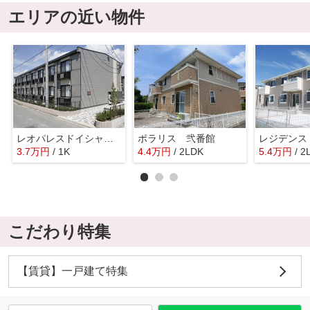
エリアの近い物件
レオパレスドイシャンⅡ
ポラリス 弐番館
レジデンス
3.7
万
円
/ 1K
4.4
万
円
/ 2LDK
5.4
万
円
/ 2
こだわり特集
【賃貸】一戸建て特集