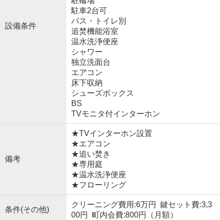
駐輪場
駐車2台可
バス・トイレ別
設備条件
追焚機能浴室
温水洗浄便座
シャワー
独立洗面台
エアコン
床下収納
シューズボックス
BS
TVモニタ付インターホン
★TVインターホン設置
★エアコン
★追い焚き
備考
★専用庭
★温水洗浄便座
★フローリング
クリーニング費用:6万円 鍵セット費:3,3
条件(その他)
00円 町内会費:800円（月額）