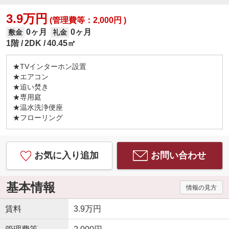
3.9万円
(管理費等：2,000円 )
0ヶ月
0ヶ月
敷金
礼金
1階
2DK
40.45㎡
★TVインターホン設置
★エアコン
★追い焚き
★専用庭
★温水洗浄便座
★フローリング
お気に入り追加
お問い合わせ
基本情報
情報の見方
賃料
3.9万円