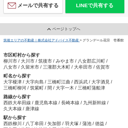
メールで共有する
LINEで共有する
ページトップへ
筑後エリアの不動産｜株式会社アドバイス不動産
>
グランデール花宗 壱番館
市区町村から探す
柳川市
/
大川市
/
筑後市
/
みやま市
/
八女郡広川町
/
八女市
/
久留米市
/
三潴郡大木町
/
大牟田市
/
佐賀市
町名から探す
大字榎津
/
大字向島
/
三橋町江曲
/
西浜武
/
大字酒見
/
三橋町柳河
/
筑紫町
/
間
/
大字一木
/
三橋町蒲船津
路線から探す
西鉄大牟田線
/
鹿児島本線
/
長崎本線
/
九州新幹線
/
久大本線
/
唐津線
駅から探す
西鉄柳川
/
八丁牟田
/
矢加部
/
羽犬塚
/
蒲池
/
徳益
/