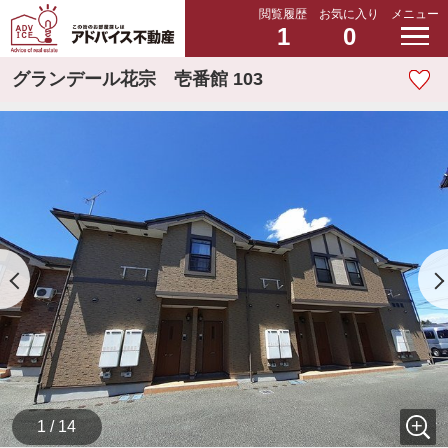
閲覧履歴
お気に入り
メニュー
1
0
グランデール花宗 壱番館 103
1 / 14