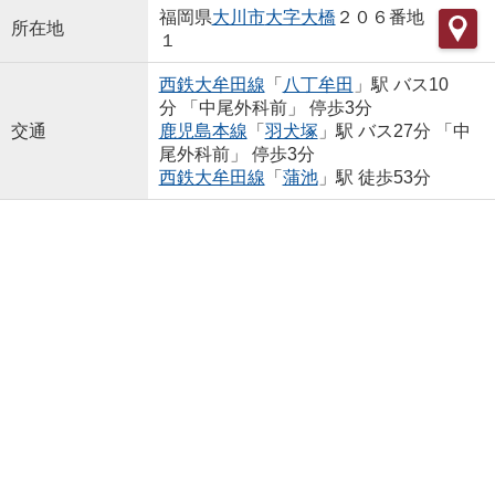
福岡県
大川市
大字大橋
２０６番地
所在地
１
西鉄大牟田線
「
八丁牟田
」駅 バス10
分 「中尾外科前」 停歩3分
交通
鹿児島本線
「
羽犬塚
」駅 バス27分 「中
尾外科前」 停歩3分
西鉄大牟田線
「
蒲池
」駅 徒歩53分