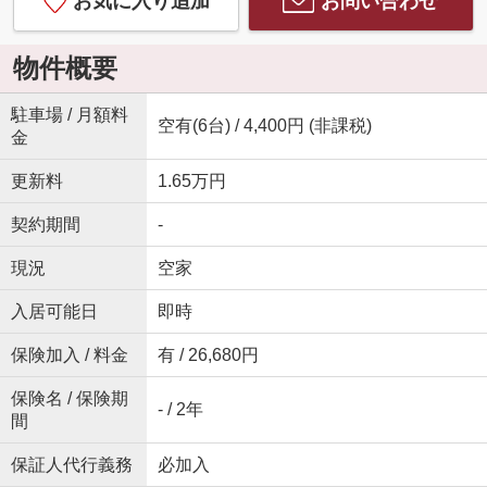
お気に入り追加
お問い合わせ
物件概要
駐車場 / 月額料
空有(6台) / 4,400円 (非課税)
金
更新料
1.65万円
契約期間
-
現況
空家
入居可能日
即時
保険加入 / 料金
有 / 26,680円
保険名 / 保険期
- / 2年
間
保証人代行義務
必加入