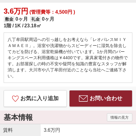
3.6万円
(管理費等：4,500円 )
0ヶ月
0ヶ月
敷金
礼金
1階
1K
23.18㎡
八丁牟田駅周辺への引っ越しをお考えなら「レオパレスＭＩＹ
ＡＭＡＥⅡ」。浴室や洗濯物からスピーディーに湿気を除去し
てカビを防げる、浴室乾燥機が付いています。1か月間のパー
キングスペース利用価格は￥4400です。家具家電付きの物件で
す。お部屋探しの時の不安や疑問を知識の豊富なスタッフが解
消します。大川市や八丁牟田付近のことなら当社へご連絡下さ
い。
お気に入り追加
お問い合わせ
基本情報
情報の見方
賃料
3.6万円