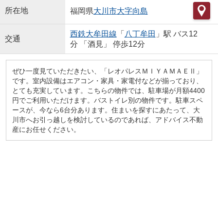
所在地
福岡県
大川市
大字向島
西鉄大牟田線
「
八丁牟田
」駅 バス12
交通
分 「酒見」 停歩12分
ぜひ一度見ていただきたい、「レオパレスＭＩＹＡＭＡＥⅡ」
です。室内設備はエアコン・家具・家電付などが揃っており、
とても充実しています。こちらの物件では、駐車場が月額4400
円でご利用いただけます。バストイレ別の物件です。駐車スペ
ースが、今なら6台分あります。住まいを探すにあたって、大
川市へお引っ越しを検討しているのであれば、アドバイス不動
産にお任せください。