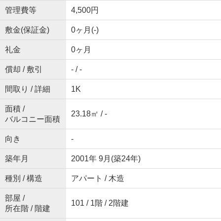
管理費等
4,500円
敷金(保証金)
0ヶ月(-)
礼金
0ヶ月
償却 / 敷引
- / -
間取り / 詳細
1K
面積 /
23.18㎡ / -
バルコニー面積
向き
-
築年月
2001年 9月(築24年)
種別 / 構造
アパート / 木造
部屋 /
101 / 1階 / 2階建
所在階 / 階建