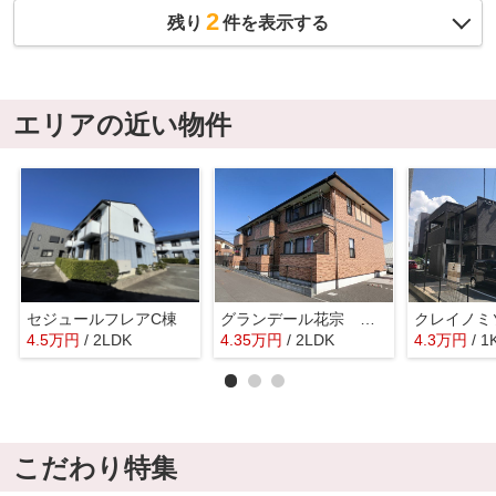
2
残り
件を表示する
エリアの近い物件
セジュールフレアC棟
グランデール花宗 弐番館
クレイノミ
4.5
万
円
/ 2LDK
4.35
万
円
/ 2LDK
4.3
万
円
/ 1
こだわり特集