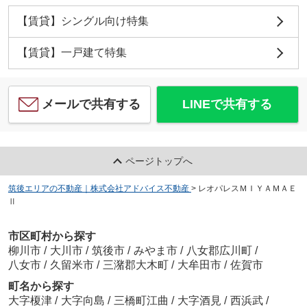
【賃貸】シングル向け特集
【賃貸】一戸建て特集
メールで共有する
LINEで共有する
ページトップへ
筑後エリアの不動産｜株式会社アドバイス不動産
>
レオパレスＭＩＹＡＭＡＥ
Ⅱ
市区町村から探す
柳川市
/
大川市
/
筑後市
/
みやま市
/
八女郡広川町
/
八女市
/
久留米市
/
三潴郡大木町
/
大牟田市
/
佐賀市
町名から探す
大字榎津
/
大字向島
/
三橋町江曲
/
大字酒見
/
西浜武
/