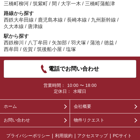
三橋町柳河
/
筑紫町
/
間
/
大字一木
/
三橋町蒲船津
路線から探す
西鉄大牟田線
/
鹿児島本線
/
長崎本線
/
九州新幹線
/
久大本線
/
唐津線
駅から探す
西鉄柳川
/
八丁牟田
/
矢加部
/
羽犬塚
/
蒲池
/
徳益
/
西牟田
/
佐賀
/
筑後船小屋
/
塩塚
電話でお問い合わせ
営業時間：
10:00 〜 18:00
定休日：
水曜日
ホーム
会社概要
お問い合わせ
物件リクエスト
プライバシーポリシー
利用規約
アクセスマップ
PCサイト