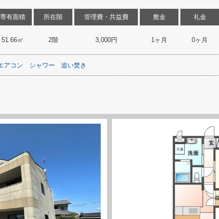
専有面積
所在階
管理費・共益費
敷金
礼金
51.66㎡
2階
3,000円
1ヶ月
0ヶ月
エアコン
シャワー
追い焚き