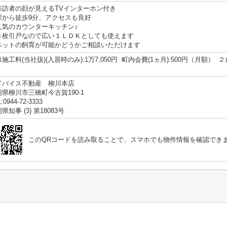
来訪者の顔が見えるTVインターホン付き
駅から徒歩9分、アクセスも良好
人気のカウンターキッチン♪
３枚引戸なので広い１ＬＤＫとしても使えます
ペットの飼育が可能かどうかご相談いただけます
施工料(当社扱)(入居時のみ):1万7,050円 町内会費(1ヵ月):500円（月額） ２
）
ドバイス不動産 柳川本店
岡県柳川市三橋町今古賀190-1
:0944-72-3333
県知事 (3) 第18083号
このQRコードを読み取ることで、スマホでも物件情報を確認でき