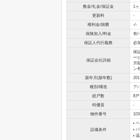
敷金/礼金/保証金
1ヶ
更新料
-
権利金/雑費
-/-
保険加入/料金
有/-
保証人代行義務
必
保
ービ
保証会社詳細
月
ン
築年月(築年数)
20
種別/構造
ア
総戸数
8戸
特優賃
-
物件番号
103
ペ
バ
設備条件
温