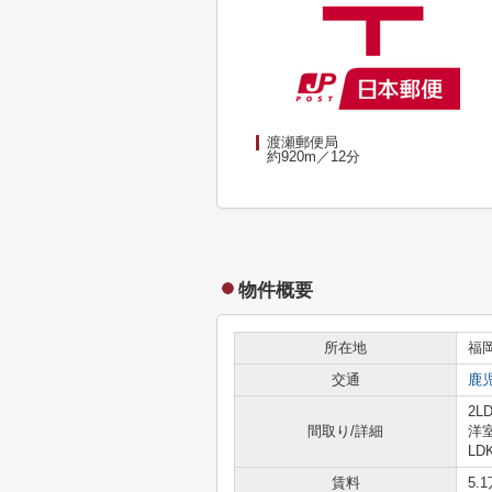
渡瀬郵便局
約920m／12分
物件概要
所在地
福
交通
鹿
2L
間取り/詳細
洋室
LD
賃料
5.