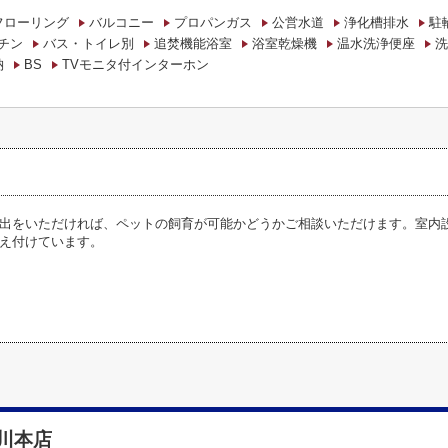
フローリング
バルコニー
プロパンガス
公営水道
浄化槽排水
駐
チン
バス・トイレ別
追焚機能浴室
浴室乾燥機
温水洗浄便座
洗
納
BS
TVモニタ付インターホン
出をいただければ、ペットの飼育が可能かどうかご相談いただけます。室内
え付けています。
川本店