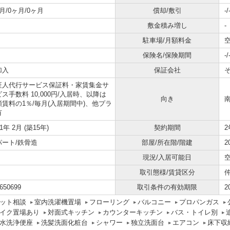
月/0ヶ月/0ヶ月
償却/敷引
-/
敷金積み増し
-
駐車場/月額料金
空
保険名/保険期間
-/
加入
保証会社
証人代行サービス保証料・家賃集金サ
ス手数料 10,000円/入居時、以降は
向き
額賃料の1％/毎月(入居期間中)、他プラ
有
11年 2月 (築15年)
契約期間
2
パート/鉄骨造
部屋/所在階/階建
2
現況/入居可能日
取引態様/賃貸区分
650699
取引条件の有効期限
2
ット相談
室内洗濯機置場
フローリング
バルコニー
プロパンガス
イク置場あり
対面式キッチン
カウンターキッチン
バス・トイレ別
水洗浄便座
洗髪洗面化粧台
シャワー
独立洗面台
エアコン
床下収