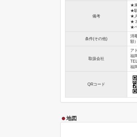
★
★
備考
★
★
★
消毒
条件(その他)
額
ア
福
取扱会社
TEL
福岡
QRコード
地図