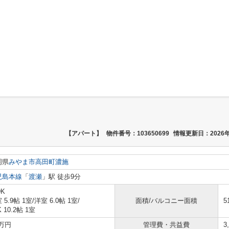
【アパート】
物件番号：103650699
情報更新日：2026年
岡県
みやま市
高田町濃施
児島本線
「
渡瀬
」駅 徒歩9分
DK
 5.9帖 1室
/
洋室 6.0帖 1室
/
面積/バルコニー面積
5
K 10.2帖 1室
1万円
管理費・共益費
3