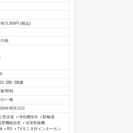
-
有/3,300円 (税込)
-
その他
南
年
02/ 2階/ 2階建
空家/即時
仲介/一般
026年08月21日
公営水道
浄化槽排水
駐輪場
追焚機能浴室
浴室乾燥機
納
BS
TVモニタ付インターホン