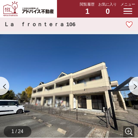
閲覧履歴
お気に入り
メニュー
1
0
Ｌａ ｆｒｏｎｔｅｒａ 106
1 / 24