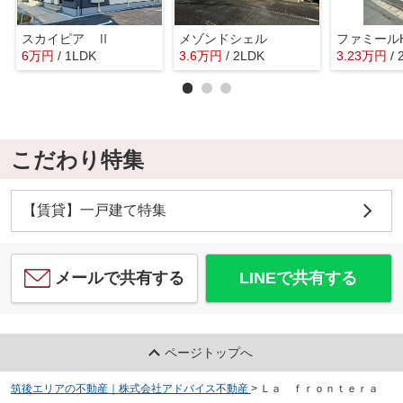
スカイピア Ⅱ
メゾンドシェル
ファミールH
6
万
円
/ 1LDK
3.6
万
円
/ 2LDK
3.23
万
円
/ 
こだわり特集
【賃貸】一戸建て特集
メールで共有する
LINEで共有する
ページトップへ
筑後エリアの不動産｜株式会社アドバイス不動産
>
Ｌａ ｆｒｏｎｔｅｒａ