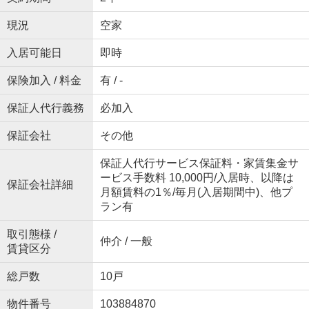
現況
空家
入居可能日
即時
保険加入 / 料金
有 / -
保証人代行義務
必加入
保証会社
その他
保証人代行サービス保証料・家賃集金サ
ービス手数料 10,000円/入居時、以降は
保証会社詳細
月額賃料の1％/毎月(入居期間中)、他プ
ラン有
取引態様 /
仲介 / 一般
賃貸区分
総戸数
10戸
物件番号
103884870