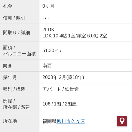
礼金
0ヶ月
償却 / 敷引
- / -
2LDK
間取り / 詳細
LDK 10.4帖 1室
/
洋室 6.0帖 2室
面積 /
51.30㎡ / -
バルコニー面積
向き
南西
築年月
2008年 2月(築18年)
種別 / 構造
アパート / 鉄骨造
部屋 /
106 / 1階 / 2階建
所在階 / 階建
所在地
福岡県
柳川市
久々原