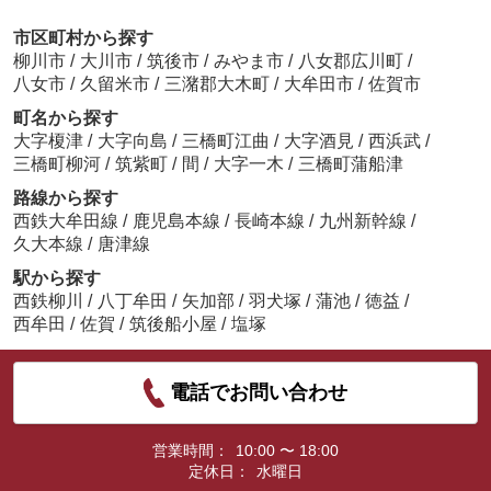
市区町村から探す
柳川市
/
大川市
/
筑後市
/
みやま市
/
八女郡広川町
/
八女市
/
久留米市
/
三潴郡大木町
/
大牟田市
/
佐賀市
町名から探す
大字榎津
/
大字向島
/
三橋町江曲
/
大字酒見
/
西浜武
/
三橋町柳河
/
筑紫町
/
間
/
大字一木
/
三橋町蒲船津
路線から探す
西鉄大牟田線
/
鹿児島本線
/
長崎本線
/
九州新幹線
/
久大本線
/
唐津線
駅から探す
西鉄柳川
/
八丁牟田
/
矢加部
/
羽犬塚
/
蒲池
/
徳益
/
西牟田
/
佐賀
/
筑後船小屋
/
塩塚
電話でお問い合わせ
営業時間：
10:00 〜 18:00
定休日：
水曜日