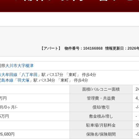
【アパート】
物件番号：104166868
情報更新日：2026年
岡県
大川市
大字榎津
鉄大牟田線
「
八丁牟田
」駅 バス17分 「東町」 停歩4分
児島本線
「
羽犬塚
」駅 バス34分 「東町」 停歩4分
面積/バルコニー面積
2
3万円
管理費・共益費
4
月/0ヶ月/-
償却/敷引
-/
65万円
敷金積み増し
-
駐車場/月額料金
空
26,680円
保険名/保険期間
-