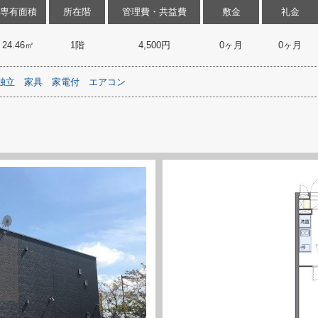
専有面積
所在階
管理費・共益費
敷金
礼金
24.46㎡
1階
4,500円
0ヶ月
0ヶ月
独立
家具
家電付
エアコン