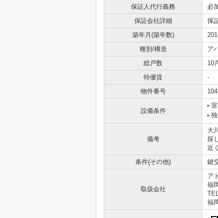
保証人代行義務
必
保証会社詳細
保証
築年月(築年数)
20
種別/構造
ア
総戸数
10
特優賃
-
物件番号
104
室
設備条件
独
大
備考
探
近
条件(その他)
鍵交
ア
福
取扱会社
TEL
福岡