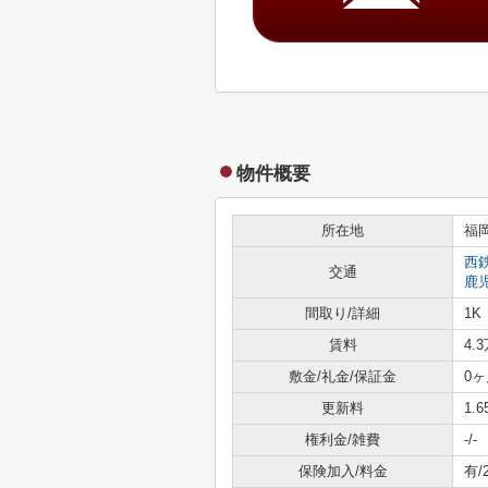
物件概要
所在地
福
西
交通
鹿
間取り/詳細
1K
賃料
4.
敷金/礼金/保証金
0ヶ
更新料
1.
権利金/雑費
-/-
保険加入/料金
有/