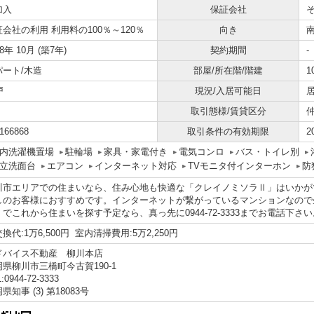
加入
保証会社
会社の利用 利用料の100％～120％
向き
18年 10月 (築7年)
契約期間
-
パート/木造
部屋/所在階/階建
1
戸
現況/入居可能日
居
取引態様/賃貸区分
166868
取引条件の有効期限
2
内洗濯機置場
駐輪場
家具・家電付き
電気コンロ
バス・トイレ別
立洗面台
エアコン
インターネット対応
TVモニタ付インターホン
防
川市エリアでの住まいなら、住み心地も快適な「クレイノミソラⅡ」はいかが
しのお客様におすすめです。インターネットが繋がっているマンションなので
くでこれから住まいを探す予定なら、真っ先に0944-72-3333までお電話下
換代:1万6,500円 室内清掃費用:5万2,250円
ドバイス不動産 柳川本店
岡県柳川市三橋町今古賀190-1
:0944-72-3333
県知事 (3) 第18083号