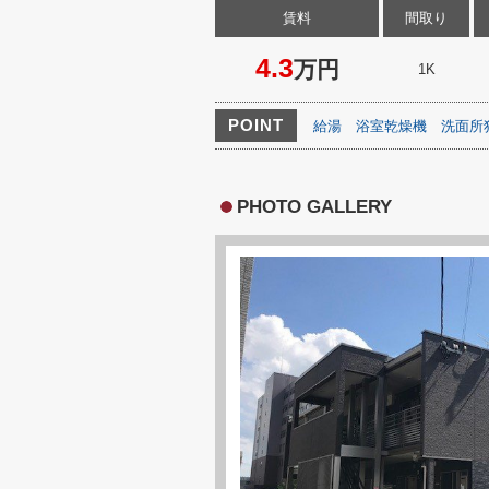
賃料
間取り
4.3
万円
1K
POINT
給湯
浴室乾燥機
洗面所
PHOTO GALLERY