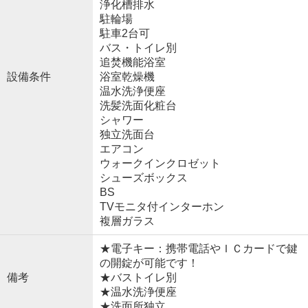
浄化槽排水
駐輪場
駐車2台可
バス・トイレ別
追焚機能浴室
設備条件
浴室乾燥機
温水洗浄便座
洗髪洗面化粧台
シャワー
独立洗面台
エアコン
ウォークインクロゼット
シューズボックス
BS
TVモニタ付インターホン
複層ガラス
★電子キー：携帯電話やＩＣカードで鍵
の開錠が可能です！
備考
★バストイレ別
★温水洗浄便座
★洗面所独立