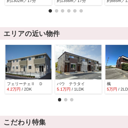
約1302m／17分
約1356m／17分
約885m／1
エリアの近い物件
フェリーチェⅡ Ｄ
バウ テラタイ
楓
4.2
万
円
/ 2DK
5.1
万
円
/ 1LDK
5
万
円
/ 2L
こだわり特集