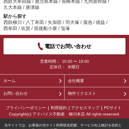
西鉄大牟田線
/
鹿児島本線
/
長崎本線
/
九州新幹線
/
久大本線
/
唐津線
駅から探す
西鉄柳川
/
八丁牟田
/
矢加部
/
羽犬塚
/
蒲池
/
徳益
/
西牟田
/
佐賀
/
筑後船小屋
/
塩塚
電話でお問い合わせ
営業時間：
10:00 〜 18:00
定休日：
水曜日
ホーム
会社概要
お問い合わせ
物件リクエスト
プライバシーポリシー
利用規約
アクセスマップ
PCサイト
Copyright(c) アドバイス不動産 柳川本店 All rights reserved.
当サイトでは、お客様の当サイト利用状況把握、サービス向上検討を目的と