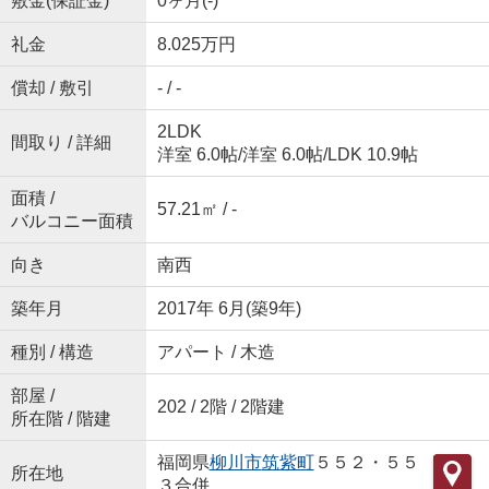
敷金(保証金)
0ヶ月(-)
礼金
8.025万円
償却 / 敷引
- / -
2LDK
間取り / 詳細
洋室 6.0帖
/
洋室 6.0帖
/
LDK 10.9帖
面積 /
57.21㎡ / -
バルコニー面積
向き
南西
築年月
2017年 6月(築9年)
種別 / 構造
アパート / 木造
部屋 /
202 / 2階 / 2階建
所在階 / 階建
福岡県
柳川市
筑紫町
５５２・５５
所在地
３合併