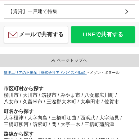
【賃貸】一戸建て特集
メールで共有する
LINEで共有する
ページトップへ
筑後エリアの不動産｜株式会社アドバイス不動産
>
メゾン・ボヌール
市区町村から探す
柳川市
/
大川市
/
筑後市
/
みやま市
/
八女郡広川町
/
八女市
/
久留米市
/
三潴郡大木町
/
大牟田市
/
佐賀市
町名から探す
大字榎津
/
大字向島
/
三橋町江曲
/
西浜武
/
大字酒見
/
三橋町柳河
/
筑紫町
/
間
/
大字一木
/
三橋町蒲船津
路線から探す