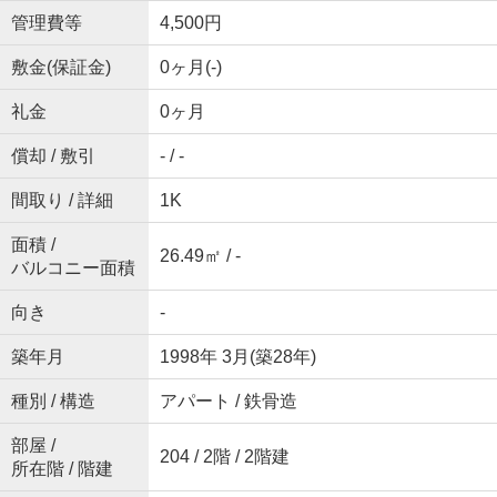
管理費等
4,500円
敷金(保証金)
0ヶ月(-)
礼金
0ヶ月
償却 / 敷引
- / -
間取り / 詳細
1K
面積 /
26.49㎡ / -
バルコニー面積
向き
-
築年月
1998年 3月(築28年)
種別 / 構造
アパート / 鉄骨造
部屋 /
204 / 2階 / 2階建
所在階 / 階建