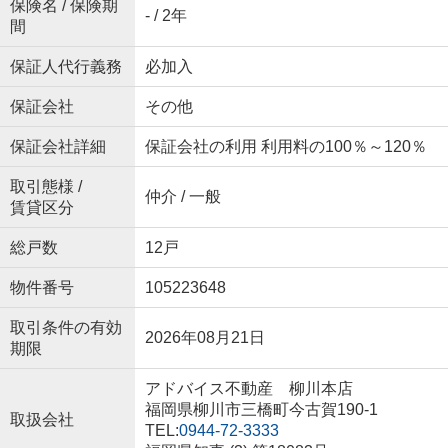
保険名 / 保険期
- / 2年
間
保証人代行義務
必加入
保証会社
その他
保証会社詳細
保証会社の利用 利用料の100％～120％
取引態様 /
仲介 / 一般
賃貸区分
総戸数
12戸
物件番号
105223648
取引条件の有効
2026年08月21日
期限
アドバイス不動産 柳川本店
福岡県柳川市三橋町今古賀190-1
取扱会社
TEL:
0944-72-3333