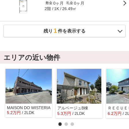
0ヶ月
0ヶ月
敷金
礼金
2階
26.49㎡
1K
1
残り
件を表示する
エリアの近い物件
MAISON DO WISTERIA
アルページュB棟
ＲＥＣＵＥ
5.2
万
円
/ 2LDK
5.3
万
円
/ 2LDK
6.2
万
円
/ 2