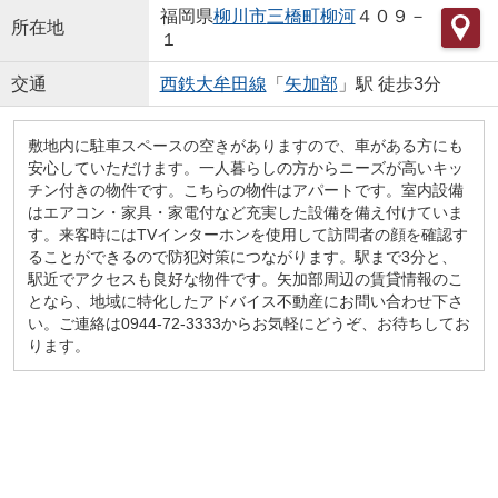
福岡県
柳川市
三橋町柳河
４０９－
所在地
１
交通
西鉄大牟田線
「
矢加部
」駅 徒歩3分
敷地内に駐車スペースの空きがありますので、車がある方にも
安心していただけます。一人暮らしの方からニーズが高いキッ
チン付きの物件です。こちらの物件はアパートです。室内設備
はエアコン・家具・家電付など充実した設備を備え付けていま
す。来客時にはTVインターホンを使用して訪問者の顔を確認す
ることができるので防犯対策につながります。駅まで3分と、
駅近でアクセスも良好な物件です。矢加部周辺の賃貸情報のこ
となら、地域に特化したアドバイス不動産にお問い合わせ下さ
い。ご連絡は0944-72-3333からお気軽にどうぞ、お待ちしてお
ります。