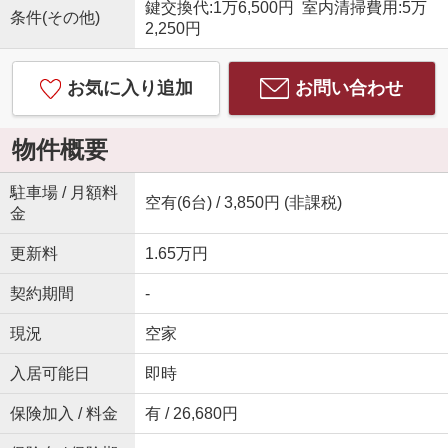
鍵交換代:1万6,500円 室内清掃費用:5万
条件(その他)
2,250円
お気に入り追加
お問い合わせ
物件概要
駐車場 / 月額料
空有(6台) / 3,850円 (非課税)
金
更新料
1.65万円
契約期間
-
現況
空家
入居可能日
即時
保険加入 / 料金
有 / 26,680円