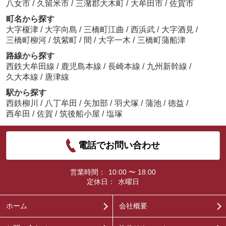
八女市
/
久留米市
/
三潴郡大木町
/
大牟田市
/
佐賀市
町名から探す
大字榎津
/
大字向島
/
三橋町江曲
/
西浜武
/
大字酒見
/
三橋町柳河
/
筑紫町
/
間
/
大字一木
/
三橋町蒲船津
路線から探す
西鉄大牟田線
/
鹿児島本線
/
長崎本線
/
九州新幹線
/
久大本線
/
唐津線
駅から探す
西鉄柳川
/
八丁牟田
/
矢加部
/
羽犬塚
/
蒲池
/
徳益
/
西牟田
/
佐賀
/
筑後船小屋
/
塩塚
電話でお問い合わせ
営業時間：
10:00 〜 18:00
定休日：
水曜日
ホーム
会社概要