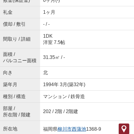
敷金(保証金)
0ヶ月(-)
礼金
1ヶ月
償却 / 敷引
- / -
1DK
間取り / 詳細
洋室 7.5帖
面積 /
31.35㎡ / -
バルコニー面積
向き
北
築年月
1994年 3月(築32年)
種別 / 構造
マンション / 鉄骨造
部屋 /
202 / 2階 / 2階建
所在階 / 階建
所在地
福岡県
柳川市
西蒲池
1368-9