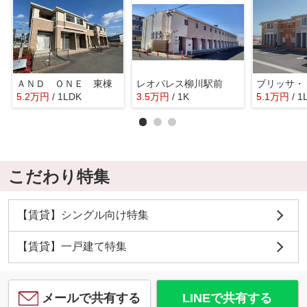
ＡＮＤ ＯＮＥ 東棟
レオパレス柳川駅前
ブリッサ・
5.2
万
円
/ 1LDK
3.5
万
円
/ 1K
5.1
万
円
/ 1
こだわり特集
【賃貸】シングル向け特集
【賃貸】一戸建て特集
メールで共有する
LINEで共有する