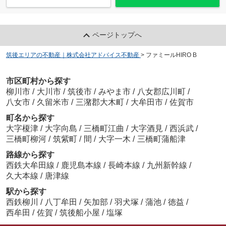
ページトップへ
筑後エリアの不動産｜株式会社アドバイス不動産
>
ファミールHIRO B
市区町村から探す
柳川市
/
大川市
/
筑後市
/
みやま市
/
八女郡広川町
/
八女市
/
久留米市
/
三潴郡大木町
/
大牟田市
/
佐賀市
町名から探す
大字榎津
/
大字向島
/
三橋町江曲
/
大字酒見
/
西浜武
/
三橋町柳河
/
筑紫町
/
間
/
大字一木
/
三橋町蒲船津
路線から探す
西鉄大牟田線
/
鹿児島本線
/
長崎本線
/
九州新幹線
/
久大本線
/
唐津線
駅から探す
西鉄柳川
/
八丁牟田
/
矢加部
/
羽犬塚
/
蒲池
/
徳益
/
西牟田
/
佐賀
/
筑後船小屋
/
塩塚