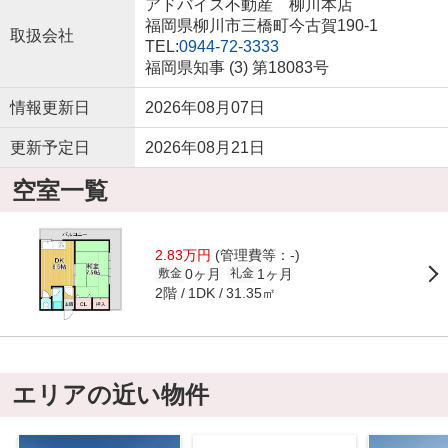
アドバイス不動産 柳川本店
福岡県柳川市三橋町今古賀190-1
取扱会社
TEL:
0944-72-3333
福岡県知事 (3) 第18083号
情報更新日
2026年08月07日
更新予定日
2026年08月21日
空室一覧
2.83万円
(管理費等：-)
0ヶ月
1ヶ月
敷金
礼金
2階
31.35㎡
1DK
エリアの近い物件