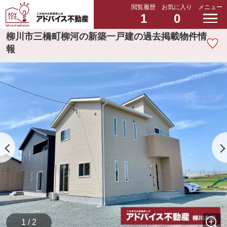
閲覧履歴
お気に入り
メニュー
1
0
柳川市三橋町柳河の新築一戸建の過去掲載物件情
報
1 / 2