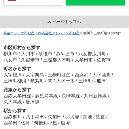
ページトップへ
筑後エリアの不動産｜株式会社アドバイス不動産
>
柳川市三橋町柳河の物件
市区町村から探す
柳川市
/
大川市
/
筑後市
/
みやま市
/
八女郡広川町
/
八女市
/
久留米市
/
三潴郡大木町
/
大牟田市
/
佐賀市
町名から探す
大字榎津
/
大字向島
/
三橋町江曲
/
西浜武
/
大字酒見
/
三橋町柳河
/
筑紫町
/
間
/
大字一木
/
三橋町蒲船津
路線から探す
西鉄大牟田線
/
鹿児島本線
/
長崎本線
/
九州新幹線
/
久大本線
/
唐津線
駅から探す
西鉄柳川
/
八丁牟田
/
矢加部
/
羽犬塚
/
蒲池
/
徳益
/
西牟田
/
佐賀
/
筑後船小屋
/
塩塚