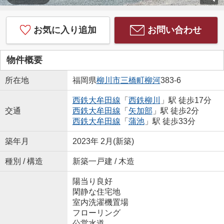
お気に入り追加
お問い合わせ
物件概要
所在地
福岡県
柳川市
三橋町柳河
383-6
西鉄大牟田線
「
西鉄柳川
」駅 徒歩17分
交通
西鉄大牟田線
「
矢加部
」駅 徒歩2分
西鉄大牟田線
「
蒲池
」駅 徒歩33分
築年月
2023年 2月(新築)
種別 / 構造
新築一戸建 / 木造
陽当り良好
閑静な住宅地
室内洗濯機置場
フローリング
公営水道