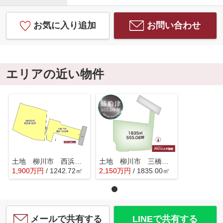
お気に入り追加
お問い合わせ
エリアの近い物件
土地 柳川市 西浜武913-1
土地 柳川市 三橋町蒲船津37-4
1,900
万
円
/ 1242.72㎡
2,150
万
円
/ 1835.00㎡
メールで共有する
LINEで共有する