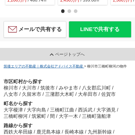
1,200
万
円
/ 460.74㎡
1,450
万
円
/ 399.08㎡
1,500
万
円
メールで共有する
LINEで共有する
ページトップへ
筑後エリアの不動産｜株式会社アドバイス不動産
>
柳川市三橋町柳河の物件
市区町村から探す
柳川市
/
大川市
/
筑後市
/
みやま市
/
八女郡広川町
/
八女市
/
久留米市
/
三潴郡大木町
/
大牟田市
/
佐賀市
町名から探す
大字榎津
/
大字向島
/
三橋町江曲
/
西浜武
/
大字酒見
/
三橋町柳河
/
筑紫町
/
間
/
大字一木
/
三橋町蒲船津
路線から探す
西鉄大牟田線
/
鹿児島本線
/
長崎本線
/
九州新幹線
/