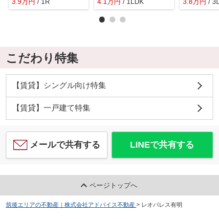
3.9
万
円
/ 1R
4.1
万
円
/ 1LDK
3.8
万
円
/ 3
こだわり特集
【賃貸】シングル向け特集
【賃貸】一戸建て特集
メールで共有する
LINEで共有する
ページトップへ
筑後エリアの不動産｜株式会社アドバイス不動産
>
レオパレス有明