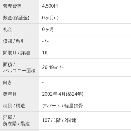
管理費等
4,500円
敷金(保証金)
0ヶ月(-)
礼金
0ヶ月
償却 / 敷引
- / -
間取り / 詳細
1K
面積 /
26.49㎡ / -
バルコニー面積
向き
-
築年月
2002年 4月(築24年)
種別 / 構造
アパート / 軽量鉄骨
部屋 /
107 / 1階 / 2階建
所在階 / 階建