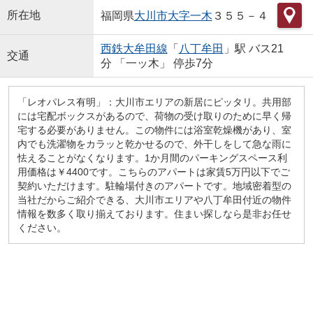
所在地
福岡県
大川市
大字一木
３５５－４
西鉄大牟田線
「
八丁牟田
」駅 バス21
交通
分 「一ッ木」 停歩7分
「レオパレス有明」：大川市エリアの新居にピッタリ。共用部
には宅配ボックスがあるので、荷物の受け取りのために早く帰
宅する必要がありません。この物件には浴室乾燥機があり、室
内でも洗濯物をカラッと乾かせるので、外干しをして急な雨に
怯えることがなくなります。1か月間のパーキングスペース利
用価格は￥4400です。こちらのアパートは家賃5万円以下でご
契約いただけます。駐輪場付きのアパートです。地域密着型の
当社だからご紹介できる、大川市エリアや八丁牟田付近の物件
情報を数多く取り揃えております。住まい探しなら是非お任せ
ください。