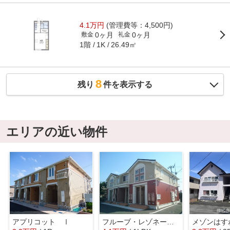
4.1万円
(管理費等：4,500円)
0ヶ月
0ヶ月
敷金
礼金
1階
26.49㎡
1K
8
残り
件を表示する
エリアの近い物件
アプリコット Ⅰ
フルーブ・レゾネートＢ
メゾンはす