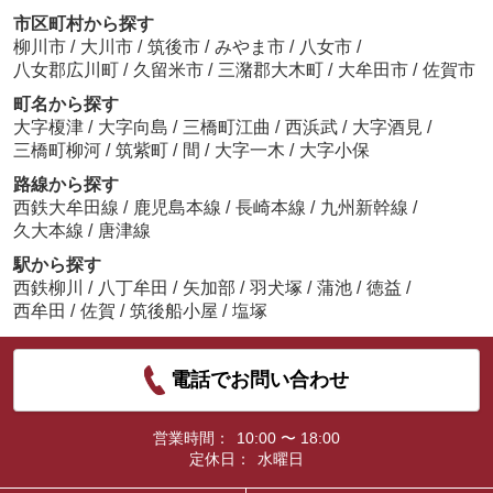
市区町村から探す
柳川市
/
大川市
/
筑後市
/
みやま市
/
八女市
/
八女郡広川町
/
久留米市
/
三潴郡大木町
/
大牟田市
/
佐賀市
町名から探す
大字榎津
/
大字向島
/
三橋町江曲
/
西浜武
/
大字酒見
/
三橋町柳河
/
筑紫町
/
間
/
大字一木
/
大字小保
路線から探す
西鉄大牟田線
/
鹿児島本線
/
長崎本線
/
九州新幹線
/
久大本線
/
唐津線
駅から探す
西鉄柳川
/
八丁牟田
/
矢加部
/
羽犬塚
/
蒲池
/
徳益
/
西牟田
/
佐賀
/
筑後船小屋
/
塩塚
電話でお問い合わせ
営業時間：
10:00 〜 18:00
定休日：
水曜日