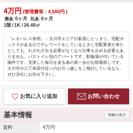
4万円
(管理費等：4,500円 )
0ヶ月
0ヶ月
敷金
礼金
1階
1K
26.49㎡
「レオパレス有明」：大川市エリアの新居にピッタリ。宅配ボ
ックスがあるのでテレワークをしているときに宅配業者が来た
としても、わざわざ出る必要がなくなり仕事を止める必要もあ
りません。バストイレ別のアパートです。駐輪場が付いている
物件です。充実した毎日を送る為の第一歩がお部屋探しです。
大川市や八丁牟田付近へのお引っ越しをご検討しているなら、
ぜひ当社にお任せ下さい。
お気に入り追加
お問い合わせ
基本情報
情報の見方
賃料
4万円