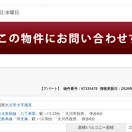
定休日:水曜日
【アパート】
物件番号：97335478
情報更新日：2026年
岡県
大川市
大字酒見
鉄大牟田線
「
八丁牟田
」駅 バス13分 「大川市役所」 停歩6分
児島本線
「
羽犬塚
」駅 バス30分 「大川市役所」 停歩6分
面積/バルコニー面積
2