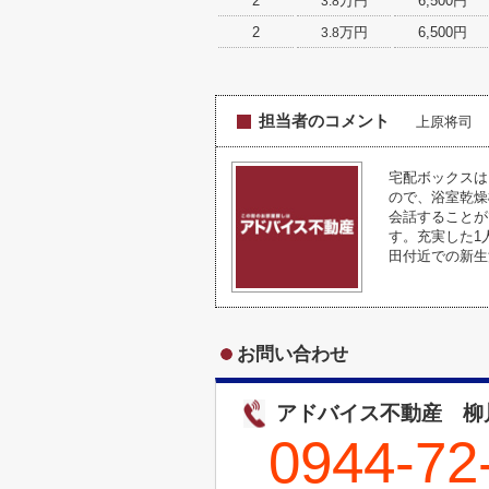
2
万円
6,500円
3.8
2
万円
6,500円
3.8
担当者のコメント
上原将司
宅配ボックスは
ので、浴室乾燥
会話することが
す。充実した1
田付近での新生
お問い合わせ
アドバイス不動産 柳
0944-72