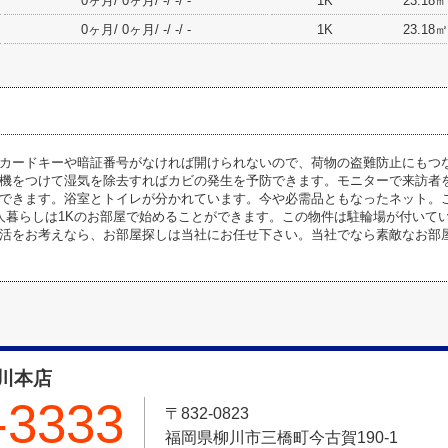
0ヶ月/ 0ヶ月/ -/ -/ -
1K
23.18㎡
0ヶ月/ 0ヶ月/ -/ -/ -
1K
23.18㎡
カードキーや暗証番号がなければ開けられないので、荷物の盗難防止にもつ
機をつけて湿気を除去すればカビの発生を予防できます。モニターで来訪者
できます。浴室とトイレが分かれています。今や必需品ともなったネット。
人暮らしは1Kのお部屋で始めることができます。この物件は駐輪場が付いて
活をお考えなら、お部屋探しは当社にお任せ下さい。当社でなら素敵なお部
川本店
-3333
〒832-0823
福岡県柳川市三橋町今古賀190-1