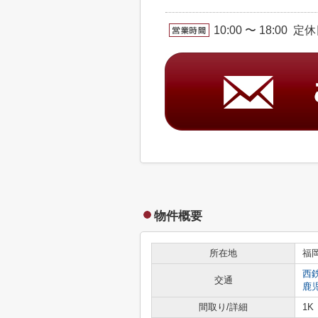
10:00 〜 18:00 
物件概要
所在地
福
西
交通
鹿
間取り/詳細
1K