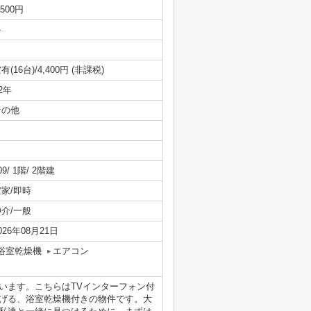
,500円
-
有(16台)/4,400円 (非課税)
/2年
その他
09/ 1階/ 2階建
空家/即時
仲介/一般
026年08月21日
浴室乾燥機
エアコン
います。こちらはTVインターフォン付
げる、浴室乾燥機付きの物件です。大