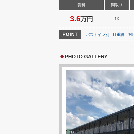
賃料
間取り
3.6
万円
1K
POINT
バストイレ別
IT重説
対
PHOTO GALLERY