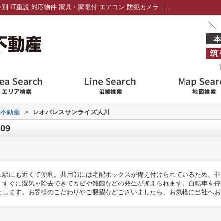
レオパレスサンライズ大川109｜バストイレ別 IT重説 対応物件 家具・家電付 エアコン 防犯カメラ｜筑後エリアの不動産｜株式会社アドバイス不動産
ス不動産
>
レオパレスサンライズ大川
09
田駅にも近くて便利。共用部には宅配ボックスが備え付けられているため、非
、すぐに湿気を除去できてカビや雑菌などの発生が抑えられます。自転車を停
たします。お客様のこだわりやご要望などございましたら、お気軽に当社へお