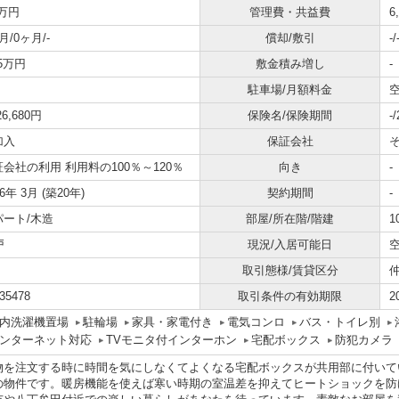
6万円
管理費・共益費
6
月/0ヶ月/-
償却/敷引
-/
65万円
敷金積み増し
-
駐車場/月額料金
空
26,680円
保険名/保険期間
-
加入
保証会社
会社の利用 利用料の100％～120％
向き
-
06年 3月 (築20年)
契約期間
-
パート/木造
部屋/所在階/階建
1
戸
現況/入居可能日
取引態様/賃貸区分
35478
取引条件の有効期限
2
内洗濯機置場
駐輪場
家具・家電付き
電気コンロ
バス・トイレ別
ンターネット対応
TVモニタ付インターホン
宅配ボックス
防犯カメラ
物を注文する時に時間を気にしなくてよくなる宅配ボックスが共用部に付いて
の物件です。暖房機能を使えば寒い時期の室温差を抑えてヒートショックを防