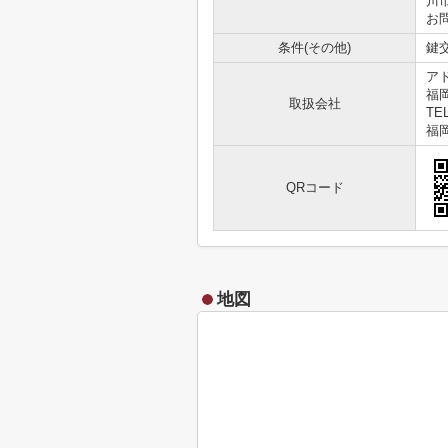
川
お
条件(その他)
鍵交
ア
福
取扱会社
TEL
福岡
QRコード
地図