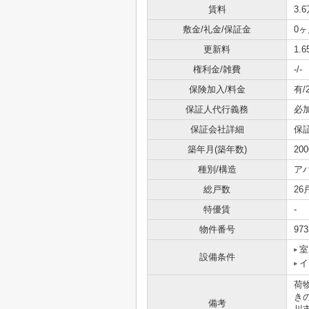
賃料
3.
敷金/礼金/保証金
0ヶ
更新料
1.
権利金/雑費
-/-
保険加入/料金
有/
保証人代行義務
必
保証会社詳細
保証
築年月(築年数)
20
種別/構造
ア
総戸数
26
特優賃
-
物件番号
973
室
設備条件
イ
荷
き
備考