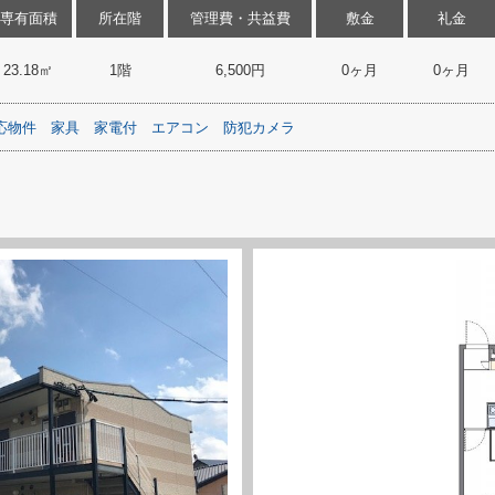
専有面積
所在階
管理費・共益費
敷金
礼金
23.18㎡
1階
6,500円
0ヶ月
0ヶ月
応物件
家具
家電付
エアコン
防犯カメラ