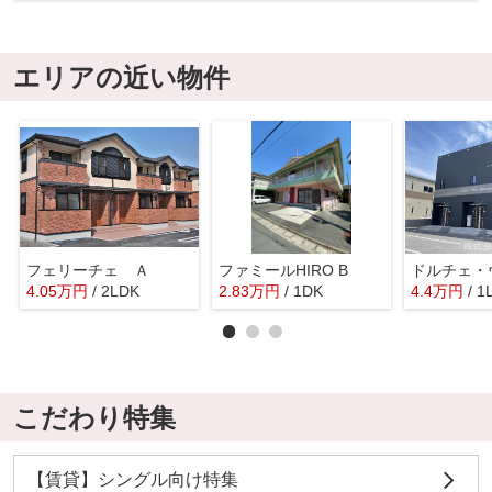
エリアの近い物件
フェリーチェ Ａ
ファミールHIRO B
4.05
万
円
/ 2LDK
2.83
万
円
/ 1DK
4.4
万
円
/ 1
こだわり特集
【賃貸】シングル向け特集