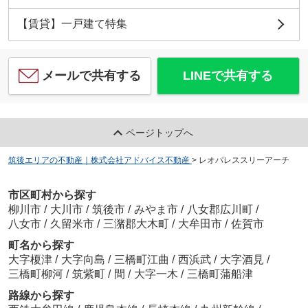
【賃貸】一戸建て特集
メールで共有する
LINEで共有する
ページトップへ
筑後エリアの不動産｜株式会社アドバイス不動産
>
レオパレススリーアーチ
市区町村から探す
柳川市
/
大川市
/
筑後市
/
みやま市
/
八女郡広川町
/
八女市
/
久留米市
/
三潴郡大木町
/
大牟田市
/
佐賀市
町名から探す
大字榎津
/
大字向島
/
三橋町江曲
/
西浜武
/
大字酒見
/
三橋町柳河
/
筑紫町
/
間
/
大字一木
/
三橋町蒲船津
路線から探す