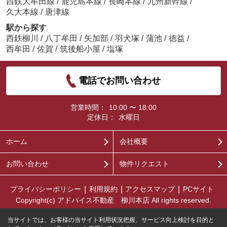
西鉄大牟田線
/
鹿児島本線
/
長崎本線
/
九州新幹線
/
久大本線
/
唐津線
駅から探す
西鉄柳川
/
八丁牟田
/
矢加部
/
羽犬塚
/
蒲池
/
徳益
/
西牟田
/
佐賀
/
筑後船小屋
/
塩塚
電話でお問い合わせ
営業時間：
10:00 〜 18:00
定休日：
水曜日
ホーム
会社概要
お問い合わせ
物件リクエスト
プライバシーポリシー
利用規約
アクセスマップ
PCサイト
Copyright(c) アドバイス不動産 柳川本店 All rights reserved.
当サイトでは、お客様の当サイト利用状況把握、サービス向上検討を目的と