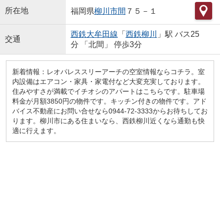
所在地
福岡県
柳川市
間
７５－１
西鉄大牟田線
「
西鉄柳川
」駅 バス25
交通
分 「北間」 停歩3分
新着情報：レオパレススリーアーチの空室情報ならコチラ。室
内設備はエアコン・家具・家電付など大変充実しております。
住みやすさが満載でイチオシのアパートはこちらです。駐車場
料金が月額3850円の物件です。キッチン付きの物件です。アド
バイス不動産にお問い合せなら0944-72-3333からお待ちしてお
ります。柳川市にある住まいなら、西鉄柳川近くなら通勤も快
適に行えます。