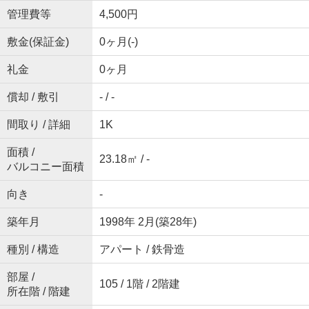
管理費等
4,500円
敷金(保証金)
0ヶ月(-)
礼金
0ヶ月
償却 / 敷引
- / -
間取り / 詳細
1K
面積 /
23.18㎡ / -
バルコニー面積
向き
-
築年月
1998年 2月(築28年)
種別 / 構造
アパート / 鉄骨造
部屋 /
105 / 1階 / 2階建
所在階 / 階建