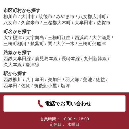
市区町村から探す
柳川市
/
大川市
/
筑後市
/
みやま市
/
八女郡広川町
/
八女市
/
久留米市
/
三潴郡大木町
/
大牟田市
/
佐賀市
町名から探す
大字榎津
/
大字向島
/
三橋町江曲
/
西浜武
/
大字酒見
/
三橋町柳河
/
筑紫町
/
間
/
大字一木
/
三橋町蒲船津
路線から探す
西鉄大牟田線
/
鹿児島本線
/
長崎本線
/
九州新幹線
/
久大本線
/
唐津線
駅から探す
西鉄柳川
/
八丁牟田
/
矢加部
/
羽犬塚
/
蒲池
/
徳益
/
西牟田
/
佐賀
/
筑後船小屋
/
塩塚
電話でお問い合わせ
営業時間：
10:00 〜 18:00
定休日：
水曜日