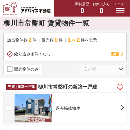
閲覧履歴
お気に入り
メニュー
0
0
柳川市常盤町 賃貸物件一覧
2
0
1～2
該当物件数
件
販売数
件
件を表示
変更
絞り込み条件：
なし
販売物件のみ
柳川市常盤町の新築一戸建
売買 | 新築一戸建
過去掲載物件