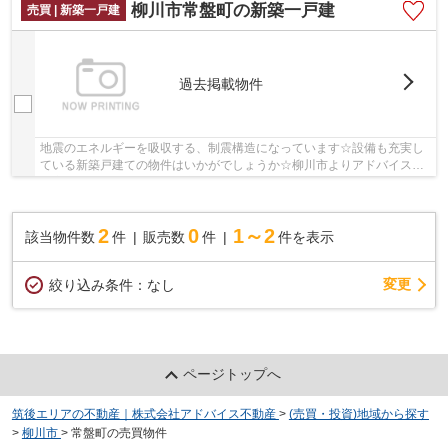
柳川市常盤町の新築一戸建
売買 | 新築一戸建
過去掲載物件
地震のエネルギーを吸収する、制震構造になっています☆設備も充実し
ている新築戸建ての物件はいかがでしょうか☆柳川市よりアドバイス不
動産がオススメする西鉄大牟田線矢加部近辺の一...
2
0
1～2
該当物件数
件
販売数
件
件を表示
変更
絞り込み条件：
なし
ページトップへ
筑後エリアの不動産｜株式会社アドバイス不動産
>
(売買・投資)地域から探す
>
柳川市
>
常盤町の売買物件