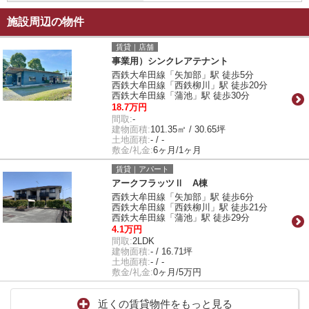
施設周辺の物件
賃貸｜店舗
事業用）シンクレアテナント
西鉄大牟田線「矢加部」駅 徒歩5分
西鉄大牟田線「西鉄柳川」駅 徒歩20分
西鉄大牟田線「蒲池」駅 徒歩30分
18.7万円
間取:
-
建物面積:
101.35㎡ / 30.65坪
土地面積:
- / -
敷金/礼金:
6ヶ月/1ヶ月
賃貸｜アパート
アークフラッツⅡ A棟
西鉄大牟田線「矢加部」駅 徒歩6分
西鉄大牟田線「西鉄柳川」駅 徒歩21分
西鉄大牟田線「蒲池」駅 徒歩29分
4.1万円
間取:
2LDK
建物面積:
- / 16.71坪
土地面積:
- / -
敷金/礼金:
0ヶ月/5万円
近くの賃貸物件をもっと見る