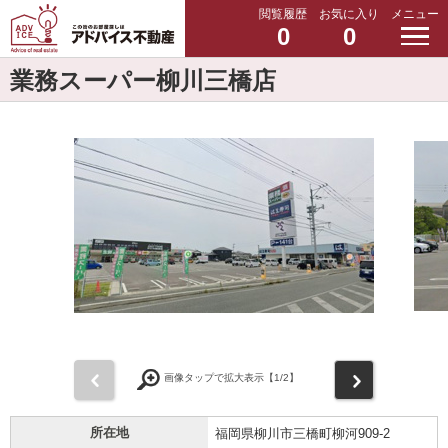
閲覧履歴
お気に入り
メニュー
0
0
業務スーパー柳川三橋店
前
次
画像タップで拡大表示【
1
/2】
所在地
福岡県柳川市三橋町柳河909-2