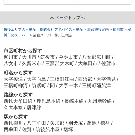
ページトップへ
筑後エリアの不動産｜株式会社アドバイス不動産
>
周辺施設案内
>
柳川市
>
柳
川市のスーパー
>
業務スーパー柳川三橋店
市区町村から探す
柳川市
/
大川市
/
筑後市
/
みやま市
/
八女郡広川町
/
八女市
/
久留米市
/
三潴郡大木町
/
大牟田市
/
佐賀市
町名から探す
大字榎津
/
大字向島
/
三橋町江曲
/
西浜武
/
大字酒見
/
三橋町柳河
/
筑紫町
/
間
/
大字一木
/
三橋町蒲船津
路線から探す
西鉄大牟田線
/
鹿児島本線
/
長崎本線
/
九州新幹線
/
久大本線
/
唐津線
駅から探す
西鉄柳川
/
八丁牟田
/
矢加部
/
羽犬塚
/
蒲池
/
徳益
/
西牟田
/
佐賀
/
筑後船小屋
/
塩塚