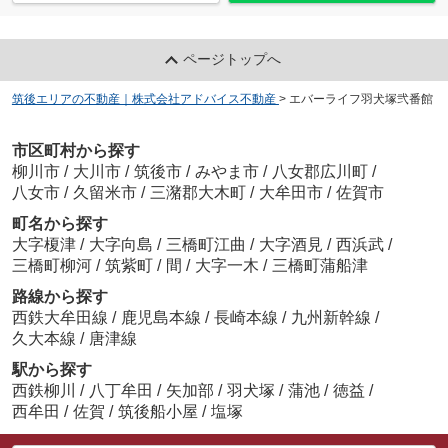
ページトップへ
筑後エリアの不動産｜株式会社アドバイス不動産
>
エバーライフ羽犬塚弐番館
市区町村から探す
柳川市
/
大川市
/
筑後市
/
みやま市
/
八女郡広川町
/
八女市
/
久留米市
/
三潴郡大木町
/
大牟田市
/
佐賀市
町名から探す
大字榎津
/
大字向島
/
三橋町江曲
/
大字酒見
/
西浜武
/
三橋町柳河
/
筑紫町
/
間
/
大字一木
/
三橋町蒲船津
路線から探す
西鉄大牟田線
/
鹿児島本線
/
長崎本線
/
九州新幹線
/
久大本線
/
唐津線
駅から探す
西鉄柳川
/
八丁牟田
/
矢加部
/
羽犬塚
/
蒲池
/
徳益
/
西牟田
/
佐賀
/
筑後船小屋
/
塩塚