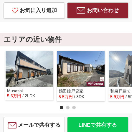
お気に入り追加
お問い合わせ
エリアの近い物件
Musashi
鶴田綾戸貸家
和泉戸建て
5.6
万
円
/ 2LDK
5.5
万
円
/ 3DK
5.9
万
円
/ 5
メールで共有する
LINEで共有する