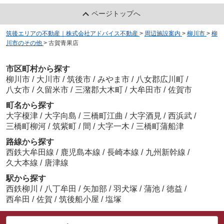
ページトップへ
筑後エリアの不動産｜株式会社アドバイス不動産
>
周辺施設案内
>
柳川市
>
柳
川市のその他
>
古賀青果店
市区町村から探す
柳川市
/
大川市
/
筑後市
/
みやま市
/
八女郡広川町
/
八女市
/
久留米市
/
三潴郡大木町
/
大牟田市
/
佐賀市
町名から探す
大字榎津
/
大字向島
/
三橋町江曲
/
大字酒見
/
西浜武
/
三橋町柳河
/
筑紫町
/
間
/
大字一木
/
三橋町蒲船津
路線から探す
西鉄大牟田線
/
鹿児島本線
/
長崎本線
/
九州新幹線
/
久大本線
/
唐津線
駅から探す
西鉄柳川
/
八丁牟田
/
矢加部
/
羽犬塚
/
蒲池
/
徳益
/
西牟田
/
佐賀
/
筑後船小屋
/
塩塚