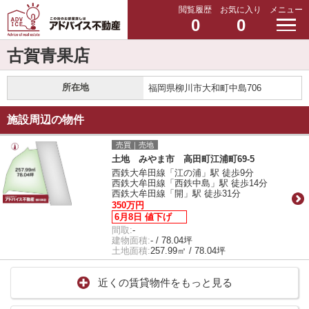
閲覧履歴
お気に入り
メニュー
0
0
古賀青果店
所在地
福岡県柳川市大和町中島706
施設周辺の物件
売買｜売地
土地 みやま市 高田町江浦町69-5
西鉄大牟田線「江の浦」駅 徒歩9分
西鉄大牟田線「西鉄中島」駅 徒歩14分
西鉄大牟田線「開」駅 徒歩31分
350万円
6月8日 値下げ
間取:
-
建物面積:
- / 78.04坪
土地面積:
257.99㎡ / 78.04坪
近くの賃貸物件をもっと見る