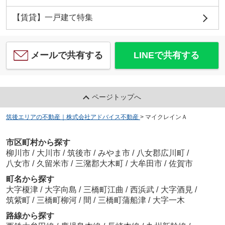
【賃貸】一戸建て特集
メールで共有する
LINEで共有する
ページトップへ
筑後エリアの不動産｜株式会社アドバイス不動産
>
マイクレインＡ
市区町村から探す
柳川市
/
大川市
/
筑後市
/
みやま市
/
八女郡広川町
/
八女市
/
久留米市
/
三潴郡大木町
/
大牟田市
/
佐賀市
町名から探す
大字榎津
/
大字向島
/
三橋町江曲
/
西浜武
/
大字酒見
/
筑紫町
/
三橋町柳河
/
間
/
三橋町蒲船津
/
大字一木
路線から探す