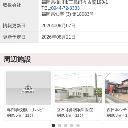
福岡県柳川市三橋町今古賀190-1
取扱会社
TEL:
0944-72-3333
福岡県知事 (3) 第18083号
情報更新日
2026年08月07日
更新予定日
2026年08月21日
周辺施設
専門学校柳川リハビリテーション学院
立石耳鼻咽喉科医院
約855m／11分
約801m／11分
約883m／1