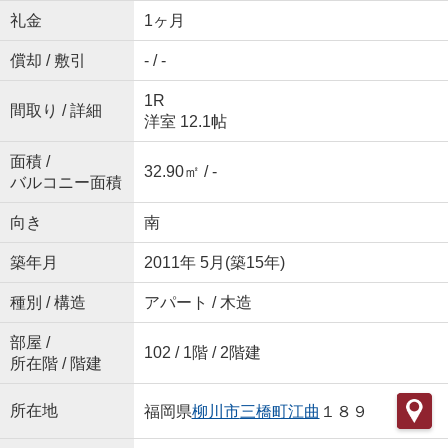
礼金
1ヶ月
償却 / 敷引
- / -
1R
間取り / 詳細
洋室 12.1帖
面積 /
32.90㎡ / -
バルコニー面積
向き
南
築年月
2011年 5月(築15年)
種別 / 構造
アパート / 木造
部屋 /
102 / 1階 / 2階建
所在階 / 階建
所在地
福岡県
柳川市
三橋町江曲
１８９