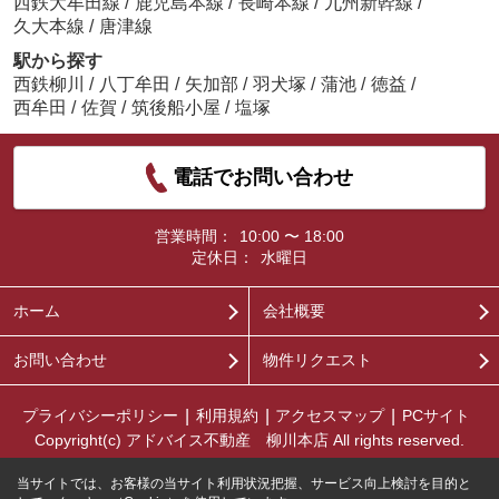
西鉄大牟田線
/
鹿児島本線
/
長崎本線
/
九州新幹線
/
久大本線
/
唐津線
駅から探す
西鉄柳川
/
八丁牟田
/
矢加部
/
羽犬塚
/
蒲池
/
徳益
/
西牟田
/
佐賀
/
筑後船小屋
/
塩塚
電話でお問い合わせ
営業時間：
10:00 〜 18:00
定休日：
水曜日
ホーム
会社概要
お問い合わせ
物件リクエスト
プライバシーポリシー
利用規約
アクセスマップ
PCサイト
Copyright(c) アドバイス不動産 柳川本店 All rights reserved.
当サイトでは、お客様の当サイト利用状況把握、サービス向上検討を目的と