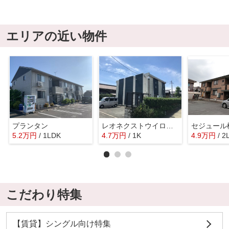
エリアの近い物件
プランタン
レオネクストウイロウⅤ
セジュール
5.2
万
円
/ 1LDK
4.7
万
円
/ 1K
4.9
万
円
/ 2
こだわり特集
【賃貸】シングル向け特集