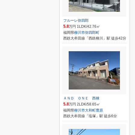
フルーレ弥四郎
5.8
万円 1LDK/42.76㎡
福岡県
柳川市
弥四郎町
西鉄大牟田線「西鉄柳川」駅 徒歩42分
ＡＮＤ ＯＮＥ 西棟
5.8
万円 2LDK/58.65㎡
福岡県
柳川市
大和町豊原
西鉄大牟田線「塩塚」駅 徒歩6分