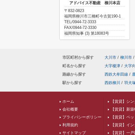
アドバイス不動産 柳川本店
〒832-0823
福岡県柳川市三橋町今古賀190-1
TEL/0944-72-3333
FAX/0944-72-3330
福岡県知事 (3) 第18083号
市区町村から探す
大川市
/
柳川市
/
町名から探す
大字榎津
/
大字
路線から探す
西鉄大牟田線
/
駅から探す
西鉄柳川
/
羽犬
ホーム
【賃貸】シン
会社概要
【賃貸】新築
プライバシーポリシー
【賃貸】ペッ
利用規約
【賃貸】イン
サイトマップ
【賃貸】一戸