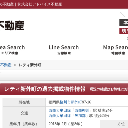
の不動産｜株式会社アドバイス不動産
ス不動産
>
レティ新外町
町
レティ新外町
の過去掲載物件情報
現況の確認はお気軽にお
所在地
福岡県
柳川市
新外町
97-16
西鉄大牟田線
「
西鉄柳川
」駅 徒歩24分
交通
西鉄大牟田線
「
矢加部
」駅 徒歩28分
築年月（築年数）
2018年 2月 ( 築8年 )
方位