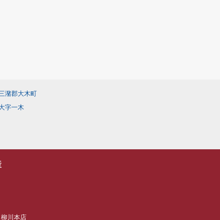
三潴郡大木町
大字一木
産
1
産 柳川本店