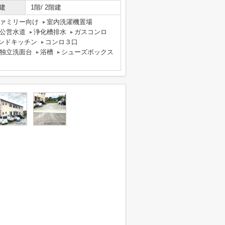
建
1階/ 2階建
ァミリー向け
室内洗濯機置場
公営水道
浄化槽排水
ガスコンロ
ンドキッチン
コンロ３口
独立洗面台
浴槽
シューズボックス