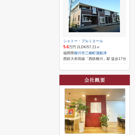
シャトー・プルミエール
5.6
万円 2LDK/57.21㎡
福岡県
柳川市
三橋町蒲船津
西鉄大牟田線「西鉄柳川」駅 徒歩17分