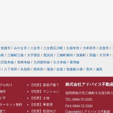
筑後市
/
みやま市
/
八女市
/
八女郡広川町
/
久留米市
/
大牟田市
/
佐賀市
/
向島
/
三橋町江曲
/
大字酒見
/
西浜武
/
三橋町柳河
/
筑紫町
/
田脇
/
大字津
/
鹿児島本線
/
長崎本線
/
九州新幹線
/
久大本線
/
唐津線
塚
/
八丁牟田
/
矢加部
/
西牟田
/
蒲池
/
佐賀
/
筑後船小屋
/
荒木
/
瀬高
株式会社アドバイス不動
グル向け
【売買】新築戸建て
物件
【売買】マンション
福岡県柳川市三橋町今古賀190-
ト可
【売買】土地
TEL:0944-72-3333
ターネット無料
【売買】事業用
FAX:0944-72-3330
建て
【売買】投資向け
Copyright(c) アドバイス不動