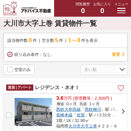
閲覧履歴
お気に入り
メニュー
0
0
大川市大字上巻 賃貸物件一覧
8
5
1～8
該当物件数
件
空き数
件
件を表示
変更
絞り込み条件：
なし
空室のみ
レジデンス・ネオⅠ
賃貸 | アパート
3.6
万
円
(管理費等：2,300円 )
0ヶ月
1ヶ月
敷金
礼金
西鉄大牟田線
「
西鉄柳川
」駅 バス17分 「新茶屋」 停歩14分
長崎本線
「
佐賀
」駅 バス31分 「新茶屋」 停歩14分
1階 / 1K / 32.90㎡
福岡県
大川市
大字上巻
４２３－６