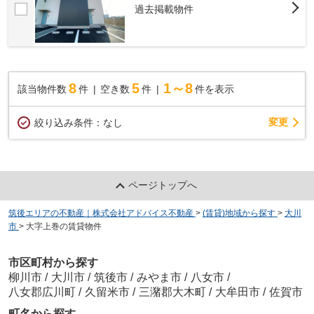
過去掲載物件
8
5
1～8
該当物件数
件
空き数
件
件を表示
変更
絞り込み条件：
なし
ページトップへ
筑後エリアの不動産｜株式会社アドバイス不動産
>
(賃貸)地域から探す
>
大川
市
>
大字上巻の賃貸物件
市区町村から探す
柳川市
/
大川市
/
筑後市
/
みやま市
/
八女市
/
八女郡広川町
/
久留米市
/
三潴郡大木町
/
大牟田市
/
佐賀市
町名から探す