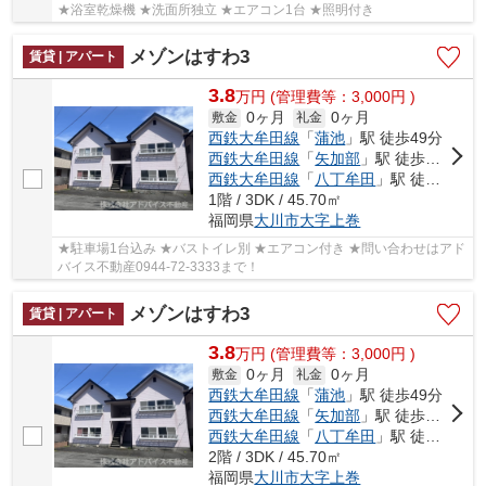
★浴室乾燥機 ★洗面所独立 ★エアコン1台 ★照明付き
メゾンはすわ3
賃貸 | アパート
3.8
万
円
(管理費等：3,000円 )
0ヶ月
0ヶ月
敷金
礼金
西鉄大牟田線
「
蒲池
」駅 徒歩49分
西鉄大牟田線
「
矢加部
」駅 徒歩60分
西鉄大牟田線
「
八丁牟田
」駅 徒歩75分
1階 / 3DK / 45.70㎡
福岡県
大川市
大字上巻
★駐車場1台込み ★バストイレ別 ★エアコン付き ★問い合わせはアド
バイス不動産0944-72-3333まで！
メゾンはすわ3
賃貸 | アパート
3.8
万
円
(管理費等：3,000円 )
0ヶ月
0ヶ月
敷金
礼金
西鉄大牟田線
「
蒲池
」駅 徒歩49分
西鉄大牟田線
「
矢加部
」駅 徒歩60分
西鉄大牟田線
「
八丁牟田
」駅 徒歩75分
2階 / 3DK / 45.70㎡
福岡県
大川市
大字上巻