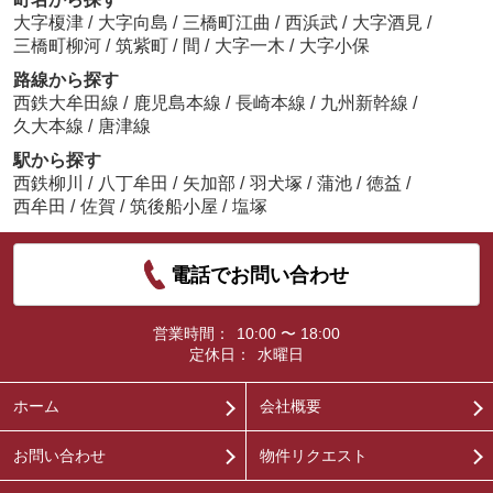
大字榎津
/
大字向島
/
三橋町江曲
/
西浜武
/
大字酒見
/
三橋町柳河
/
筑紫町
/
間
/
大字一木
/
大字小保
路線から探す
西鉄大牟田線
/
鹿児島本線
/
長崎本線
/
九州新幹線
/
久大本線
/
唐津線
駅から探す
西鉄柳川
/
八丁牟田
/
矢加部
/
羽犬塚
/
蒲池
/
徳益
/
西牟田
/
佐賀
/
筑後船小屋
/
塩塚
電話でお問い合わせ
営業時間：
10:00 〜 18:00
定休日：
水曜日
ホーム
会社概要
お問い合わせ
物件リクエスト