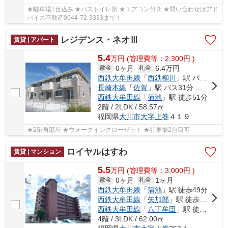
★駐車場1台込み ★バストイレ別 ★エアコン付き ★問い合わせはアド
バイス不動産0944-72-3333まで！
レジデンス・ネオⅢ
賃貸 | アパート
5.4
万
円
(管理費等：2,300円 )
0ヶ月
6.4万円
敷金
礼金
西鉄大牟田線
「
西鉄柳川
」駅 バス17分 「新茶屋」 停歩15分
長崎本線
「
佐賀
」駅 バス31分 「新茶屋」 停歩15分
西鉄大牟田線
「
蒲池
」駅 徒歩51分
2階 / 2LDK / 58.57㎡
福岡県
大川市
大字上巻
４１９
★2階角部屋 ★ウォークインクローゼット ★駐車場2台目可
ロイヤルはすわ
賃貸 | マンション
5.5
万
円
(管理費等：3,000円 )
0ヶ月
1ヶ月
敷金
礼金
西鉄大牟田線
「
蒲池
」駅 徒歩49分
西鉄大牟田線
「
矢加部
」駅 徒歩59分
西鉄大牟田線
「
八丁牟田
」駅 徒歩75分
4階 / 3LDK / 62.00㎡