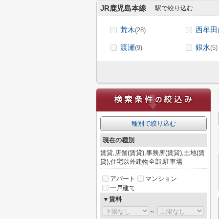
JR鹿児島本線
駅で絞り込む
荒木
西牟田
(28)
渡瀬
銀水
(9)
(5)
種別で絞り込む
現在の種別
賃貸,店舗(賃貸),事務所(賃貸),土地(賃
貸),住宅以外建物全部,駐車場
アパート
マンション
一戸建て
▼賃料
～