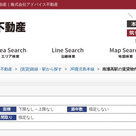
動産｜株式会社アドバイス不動産
ス不動産
>
(賃貸)路線・駅から探す
>
JR鹿児島本線
>
南瀬高駅の賃貸物
面積
下限なし～上限なし
築年数
指定しない
間取り
指定なし