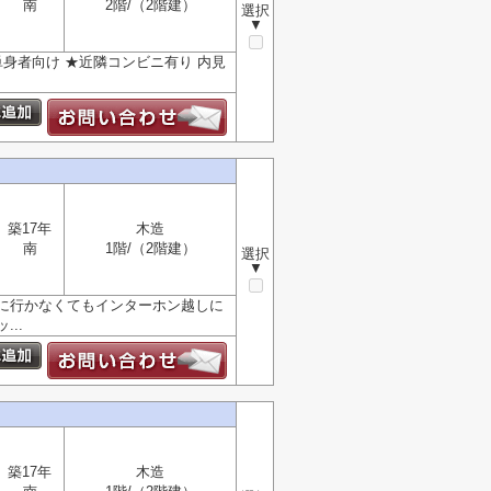
南
2階/（2階建）
選択
▼
★単身者向け ★近隣コンビニ有り 内見
築17年
木造
南
1階/（2階建）
選択
▼
に行かなくてもインターホン越しに
..
築17年
木造