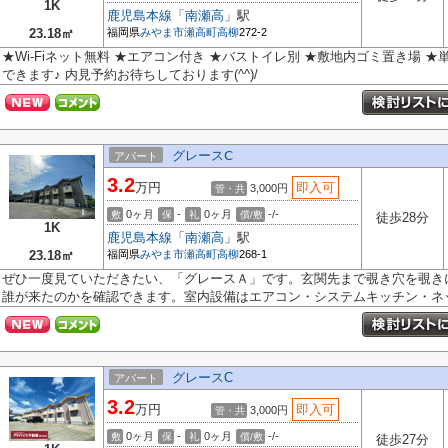
1K
鹿児島本線
「
南瀬高
」駅
23.18㎡
福岡県
みやま市
瀬高町高柳
272-2
★Wi-Fiネット無料 ★エアコン付き ★バストイレ別 ★敷地内ゴミ置き場 
できます♪ 内見予約お待ちしております(^^)/
グレースⅭ
アパート
3.2
万円
即入可
3,000円
管・共
0ヶ月
-
0ヶ月
-/-
敷
保
礼
償/敷
徒歩28分
1K
鹿児島本線
「
南瀬高
」駅
23.18㎡
福岡県
みやま市
瀬高町高柳
268-1
ぜひ一度見ていただきたい、「グレースＡ」です。玄関先まで覗き穴を覗き
誰が来たのかを確認できます。室内設備はエアコン・システムキッチン・ネッ.
グレースC
アパート
3.2
万円
即入可
3,000円
管・共
0ヶ月
-
0ヶ月
-/-
敷
保
礼
償/敷
徒歩27分