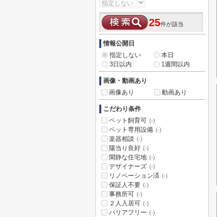
25
件が該当
情報公開日
指定しない
本日
3日以内
1週間以内
画像・動画あり
画像あり
動画あり
こだわり条件
ペット飼育可
(-)
ペット専用設備
(-)
楽器相談
(-)
陽当り良好
(-)
閑静な住宅地
(-)
デザイナーズ
(-)
リノベーション済
(-)
保証人不要
(-)
事務所可
(-)
２人入居可
(-)
バリアフリー
(-)