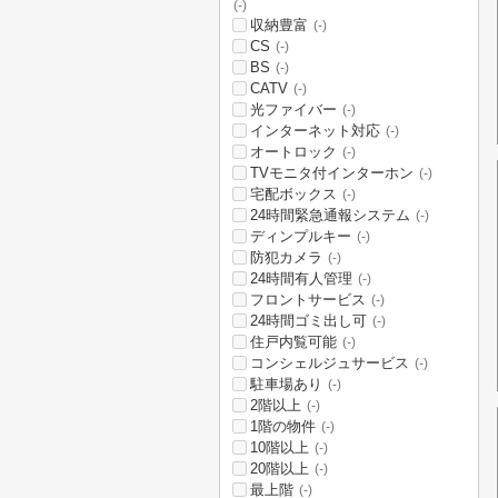
(-)
収納豊富
(-)
CS
(-)
BS
(-)
CATV
(-)
光ファイバー
(-)
インターネット対応
(-)
オートロック
(-)
TVモニタ付インターホン
(-)
宅配ボックス
(-)
24時間緊急通報システム
(-)
ディンプルキー
(-)
防犯カメラ
(-)
24時間有人管理
(-)
フロントサービス
(-)
24時間ゴミ出し可
(-)
住戸内覧可能
(-)
コンシェルジュサービス
(-)
駐車場あり
(-)
2階以上
(-)
1階の物件
(-)
10階以上
(-)
20階以上
(-)
最上階
(-)