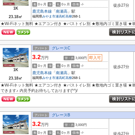
0ヶ月
-
0ヶ月
-/-
敷
保
礼
償/敷
徒歩27分
1K
鹿児島本線
「
南瀬高
」駅
23.18㎡
福岡県
みやま市
瀬高町高柳
268-1
★Wi-Fiネット無料 ★エアコン付き ★バストイレ別 ★敷地内ゴミ置き場 
グレースC
アパート
3.2
万円
即入可
3,000円
管・共
0ヶ月
-
0ヶ月
-/-
敷
保
礼
償/敷
徒歩27分
1K
鹿児島本線
「
南瀬高
」駅
23.18㎡
福岡県
みやま市
瀬高町高柳
268-1
★Wi-Fiネット無料 ★エアコン付き ★バストイレ別 ★敷地内ゴミ置き場 
できます♪ 内見予約お待ちしております(^^)/
グレースB
アパート
3.2
万円
3,000円
管・共
0ヶ月
-
0ヶ月
-/-
敷
保
礼
償/敷
徒歩27分