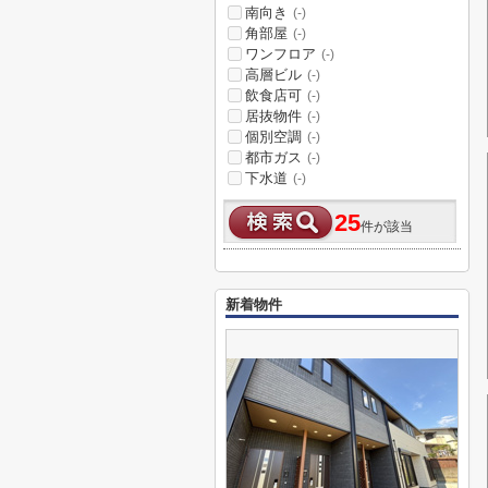
南向き
(-)
角部屋
(-)
ワンフロア
(-)
高層ビル
(-)
飲食店可
(-)
居抜物件
(-)
個別空調
(-)
都市ガス
(-)
下水道
(-)
25
件が該当
新着物件