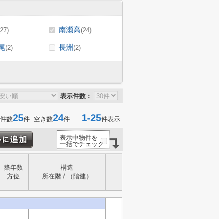
南瀬高
(27)
(24)
尾
長洲
(2)
(2)
表示件数：
25
24
1-25
件数
件 空き数
件
件表示
表示中物件を
一括でチェック
築年数
構造
方位
所在階 / （階建）