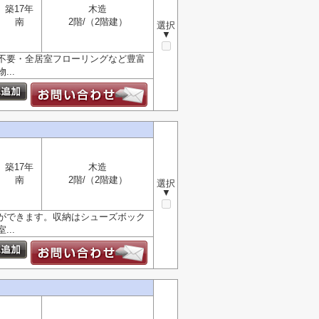
築17年
木造
南
2階/（2階建）
選択
▼
不要・全居室フローリングなど豊富
..
築17年
木造
南
2階/（2階建）
選択
▼
ができます。収納はシューズボック
..