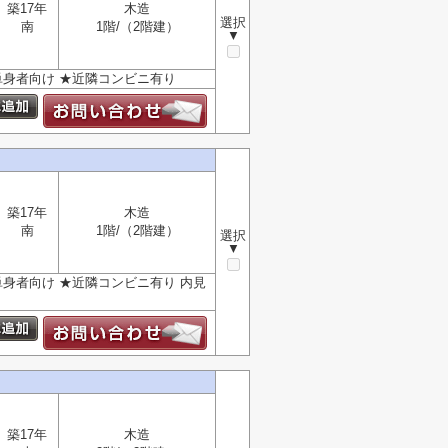
築17年
木造
選択
南
1階/（2階建）
▼
★単身者向け ★近隣コンビニ有り
築17年
木造
南
1階/（2階建）
選択
▼
★単身者向け ★近隣コンビニ有り 内見
築17年
木造