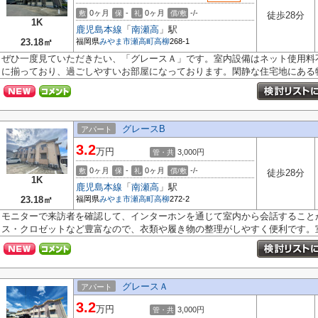
0ヶ月
-
0ヶ月
-/-
敷
保
礼
償/敷
徒歩28分
1K
鹿児島本線
「
南瀬高
」駅
23.18㎡
福岡県
みやま市
瀬高町高柳
268-1
ぜひ一度見ていただきたい、「グレースＡ」です。室内設備はネット使用料
に揃っており、過ごしやすいお部屋になっております。閑静な住宅地にある物.
グレースB
アパート
3.2
万円
3,000円
管・共
0ヶ月
-
0ヶ月
-/-
敷
保
礼
償/敷
徒歩28分
1K
鹿児島本線
「
南瀬高
」駅
23.18㎡
福岡県
みやま市
瀬高町高柳
272-2
モニターで来訪者を確認して、インターホンを通じて室内から会話すること
ス・クロゼットなど豊富なので、衣類や履き物の整理がしやすく便利です。室.
グレースＡ
アパート
3.2
万円
3,000円
管・共