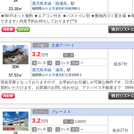
1K
鹿児島本線
「
南瀬高
」駅
23.18㎡
福岡県
みやま市
瀬高町高柳
268-1
★Wi-Fiネット無料 ★エアコン付き ★バストイレ別 ★敷地内ゴミ置き場 
できます♪ 内見予約お待ちしております(^^)/
文廣アパート
一戸建て
3.2
万円
-
管・共
0ヶ月
-
1ヶ月
-/-
敷
保
礼
償/敷
徒歩7分
3DK
鹿児島本線
「
瀬高
」駅
57.53㎡
福岡県
みやま市
瀬高町文廣
1509-1
現在空家となっておりますので、お早めのお引越しが可能な物件です。日当
契約いただけます。お部屋のお問い合わせは、アドバイス不動産まで 0944-7.
グレースＡ
アパート
3.2
万円
3,000円
管・共
0ヶ月
-
0ヶ月
-/-
敷
保
礼
償/敷
徒歩27分
1K