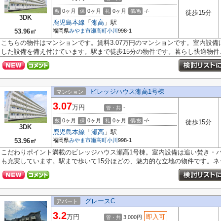
0ヶ月
0ヶ月
0ヶ月
-/-
敷
保
礼
償/敷
徒歩15分
3DK
鹿児島本線
「
瀬高
」駅
53.96㎡
福岡県
みやま市
瀬高町小川
998-1
こちらの物件はマンションです。賃料3.07万円のマンションです。室内設
した設備を備え付けています。駅まで徒歩15分の物件です。暮らし快適物件、.
ビレッジハウス瀬高1号棟
マンション
3.07
万円
-
管・共
0ヶ月
0ヶ月
0ヶ月
-/-
敷
保
礼
償/敷
徒歩15分
3DK
鹿児島本線
「
瀬高
」駅
53.96㎡
福岡県
みやま市
瀬高町小川
998-1
こだわりポイント満載のビレッジハウス瀬高1号棟。室内設備は追い焚き・
も充実しています。駅まで歩いて15分ほどの、魅力的な立地の物件です。ネッ.
グレースC
アパート
3.2
万円
即入可
3,000円
管・共