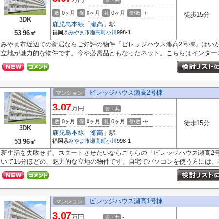
-
管・共
0ヶ月
0ヶ月
0ヶ月
-/-
敷
保
礼
償/敷
徒歩15分
3DK
鹿児島本線
「
瀬高
」駅
53.96㎡
福岡県
みやま市
瀬高町小川
998-1
みやま市近辺での新居ならご好評の物件「ビレッジハウス瀬高2号棟」はいか
立地が魅力的な物件です。今や必需品ともなったネット。こちらはインターネ.
ビレッジハウス瀬高2号棟
マンション
3.07
万円
-
管・共
0ヶ月
0ヶ月
0ヶ月
-/-
敷
保
礼
償/敷
徒歩15分
3DK
鹿児島本線
「
瀬高
」駅
53.96㎡
福岡県
みやま市
瀬高町小川
998-1
新生活を失敗せず、スタートさせたいならこちらの「ビレッジハウス瀬高2
いて15分ほどの、魅力的な立地の物件です。自宅でパソコンを使う方には、初.
ビレッジハウス瀬高1号棟
マンション
3.07
万円
-
管・共