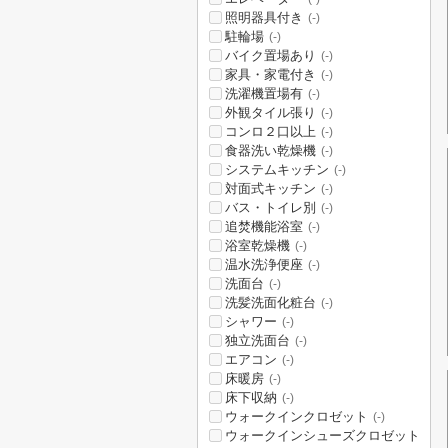
照明器具付き
(-)
駐輪場
(-)
バイク置場あり
(-)
家具・家電付き
(-)
洗濯機置場有
(-)
外観タイル張り
(-)
コンロ２口以上
(-)
食器洗い乾燥機
(-)
システムキッチン
(-)
対面式キッチン
(-)
バス・トイレ別
(-)
追焚機能浴室
(-)
浴室乾燥機
(-)
温水洗浄便座
(-)
洗面台
(-)
洗髪洗面化粧台
(-)
シャワー
(-)
独立洗面台
(-)
エアコン
(-)
床暖房
(-)
床下収納
(-)
ウォークインクロゼット
(-)
ウォークインシューズクロゼット