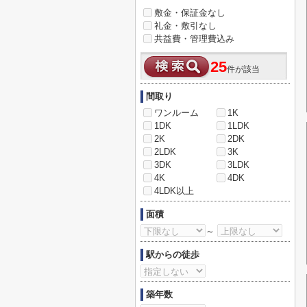
敷金・保証金なし
礼金・敷引なし
共益費・管理費込み
25
件が該当
間取り
ワンルーム
1K
1DK
1LDK
2K
2DK
2LDK
3K
3DK
3LDK
4K
4DK
4LDK以上
面積
～
駅からの徒歩
築年数