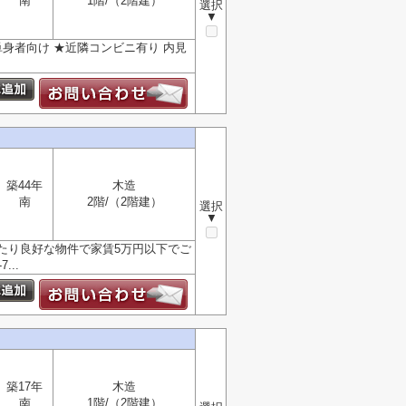
南
1階/（2階建）
選択
▼
★単身者向け ★近隣コンビニ有り 内見
築44年
木造
南
2階/（2階建）
選択
▼
たり良好な物件で家賃5万円以下でご
..
築17年
木造
南
1階/（2階建）