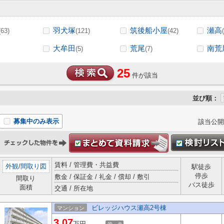
羽犬塚
筑後船小屋
瀬高
(63)
(121)
(42)
大牟田
荒尾
南荒
(5)
(7)
25
件が該当
並び順：
募集中のみ表示
該当公開
賃料 / 管理費・共益費
外観
/
間取り図
駅徒歩
停歩
敷金 / 保証金 / 礼金 / 償却 / 敷引
間取り
バス徒歩
面積
交通 / 所在地
ビレッジハウス瀬高2号棟
マンション
3.07
万円