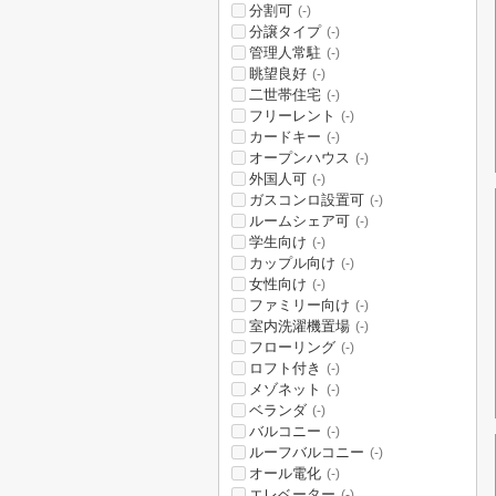
分割可
(-)
分譲タイプ
(-)
管理人常駐
(-)
眺望良好
(-)
二世帯住宅
(-)
フリーレント
(-)
カードキー
(-)
オープンハウス
(-)
外国人可
(-)
ガスコンロ設置可
(-)
ルームシェア可
(-)
学生向け
(-)
カップル向け
(-)
女性向け
(-)
ファミリー向け
(-)
室内洗濯機置場
(-)
フローリング
(-)
ロフト付き
(-)
メゾネット
(-)
ベランダ
(-)
バルコニー
(-)
ルーフバルコニー
(-)
オール電化
(-)
エレベーター
(-)