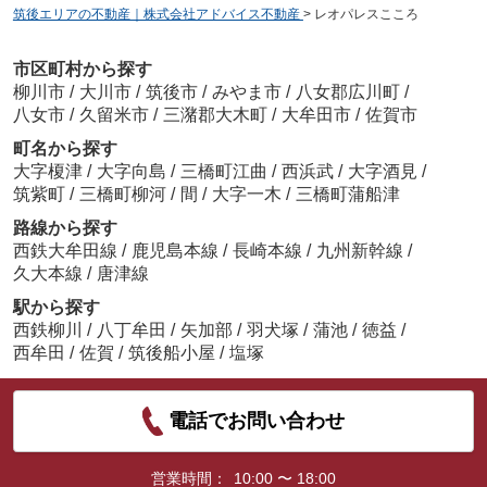
筑後エリアの不動産｜株式会社アドバイス不動産
>
レオパレスこころ
市区町村から探す
柳川市
/
大川市
/
筑後市
/
みやま市
/
八女郡広川町
/
八女市
/
久留米市
/
三潴郡大木町
/
大牟田市
/
佐賀市
町名から探す
大字榎津
/
大字向島
/
三橋町江曲
/
西浜武
/
大字酒見
/
筑紫町
/
三橋町柳河
/
間
/
大字一木
/
三橋町蒲船津
路線から探す
西鉄大牟田線
/
鹿児島本線
/
長崎本線
/
九州新幹線
/
久大本線
/
唐津線
駅から探す
西鉄柳川
/
八丁牟田
/
矢加部
/
羽犬塚
/
蒲池
/
徳益
/
西牟田
/
佐賀
/
筑後船小屋
/
塩塚
電話でお問い合わせ
営業時間：
10:00 〜 18:00