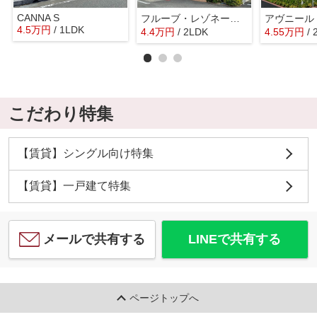
CANNA S
フルーブ・レゾネートＧ
アヴニール
4.5
万
円
/ 1LDK
4.4
万
円
/ 2LDK
4.55
万
円
/
こだわり特集
【賃貸】シングル向け特集
【賃貸】一戸建て特集
メールで共有する
LINEで共有する
ページトップへ