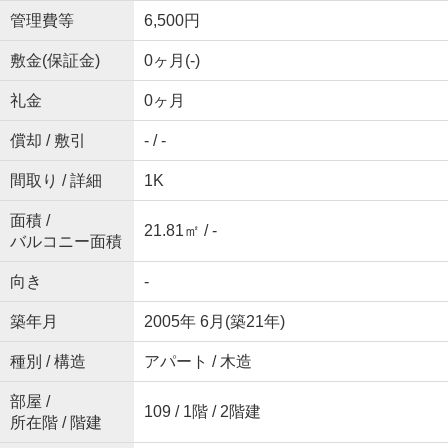
管理費等
6,500円
敷金(保証金)
0ヶ月(-)
礼金
0ヶ月
償却 / 敷引
- / -
間取り / 詳細
1K
面積 /
21.81㎡ / -
バルコニー面積
向き
-
築年月
2005年 6月(築21年)
種別 / 構造
アパート / 木造
部屋 /
109 / 1階 / 2階建
所在階 / 階建