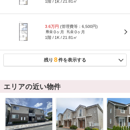
1階
21.81㎡
1K
3.6万円
(管理費等：6,500円)
0ヶ月
0ヶ月
敷金
礼金
1階
21.81㎡
1K
8
残り
件を表示する
エリアの近い物件