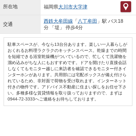
所在地
福岡県
大川市
大字津
西鉄大牟田線
「
八丁牟田
」駅 バス18
交通
分 「堤」 停歩4分
駐車スペースが、今なら13台分あります。楽しい一人暮らしが
おくれるお料理ラクラクのキッチンスペース。乾燥までの時間
を短縮できる浴室乾燥機がついているので、忙しくて洗濯物を
溜め込みがちな人にもおすすめです。ドアを開けたり直接会話
しなくてもモニター越しに来訪者を確認できるモニター付きイ
ンターホンがあります。共用部には宅配ボックスが備え付けら
れているため、非対面で荷物を受け取れます。インターネット
付きの物件です。アドバイス不動産に住まい探しをお任せ下さ
い。多種多様な賃貸情報を取り扱っておりますので、まずは
0944-72-3333へご連絡をお待ちしております。