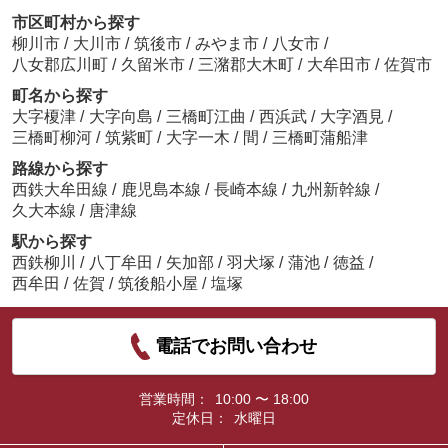
市区町村から探す
柳川市
/
大川市
/
筑後市
/
みやま市
/
八女市
/
八女郡広川町
/
久留米市
/
三潴郡大木町
/
大牟田市
/
佐賀市
町名から探す
大字榎津
/
大字向島
/
三橋町江曲
/
西浜武
/
大字酒見
/
三橋町柳河
/
筑紫町
/
大字一木
/
間
/
三橋町蒲船津
路線から探す
西鉄大牟田線
/
鹿児島本線
/
長崎本線
/
九州新幹線
/
久大本線
/
唐津線
駅から探す
西鉄柳川
/
八丁牟田
/
矢加部
/
羽犬塚
/
蒲池
/
徳益
/
西牟田
/
佐賀
/
筑後船小屋
/
塩塚
電話でお問い合わせ
営業時間：
10:00 〜 18:00
定休日：
水曜日