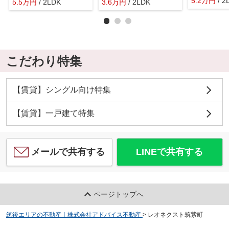
5.2
万
円
/ 2
5.5
万
円
/ 2LDK
3.6
万
円
/ 2LDK
こだわり特集
【賃貸】シングル向け特集
【賃貸】一戸建て特集
メールで共有する
LINEで共有する
ページトップへ
筑後エリアの不動産｜株式会社アドバイス不動産
>
レオネクスト筑紫町