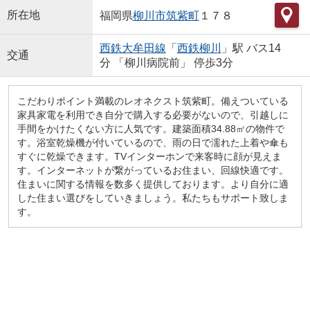
所在地
福岡県
柳川市
筑紫町
１７８
西鉄大牟田線
「
西鉄柳川
」駅 バス14
交通
分 「柳川病院前」 停歩3分
こだわりポイント満載のレオネクスト筑紫町。備えついている
家具家電を利用でき自分で購入する必要がないので、引越しに
手間をかけたくない方に人気です。建築面積34.88㎡の物件で
す。浴室乾燥機が付いているので、雨の日で濡れた上着や傘も
すぐに乾燥できます。TVインターホンで来客時に顔が見えま
す。インターネットが繋がっているお住まい、回線快適です。
住まいに関する情報を数多く提供しております。より自分に適
した住まい選びをしていきましょう。私たちもサポート致しま
す。