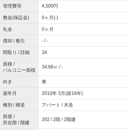
管理費等
4,500円
敷金(保証金)
0ヶ月(-)
礼金
0ヶ月
償却 / 敷引
- / -
間取り / 詳細
1K
面積 /
34.88㎡ / -
バルコニー面積
向き
東
築年月
2010年 3月(築16年)
種別 / 構造
アパート / 木造
部屋 /
202 / 2階 / 2階建
所在階 / 階建