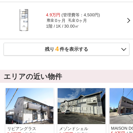
4.9万円
(管理費等：4,500円)
0ヶ月
0ヶ月
敷金
礼金
1階
30.00㎡
1K
4
残り
件を表示する
エリアの近い物件
MAISON D
リビアングラス
メゾンドシェル