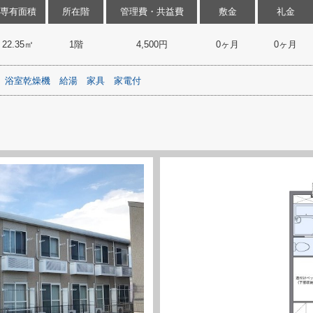
専有面積
所在階
管理費・共益費
敷金
礼金
22.35㎡
1階
4,500円
0ヶ月
0ヶ月
浴室乾燥機
給湯
家具
家電付