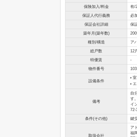
保険加入/料金
有/
保証人代行義務
必
保証会社詳細
保証
築年月(築年数)
20
種別/構造
ア
総戸数
12
特優賃
-
物件番号
103
室
設備条件
エ
自
す
備考
イ
7
条件(その他)
鍵交
ア
福
取扱会社