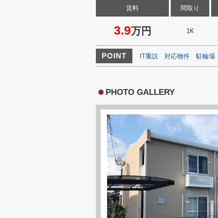
賃料
間取り
3.9
万円
1K
POINT
IT重説
対応物件
駐輪場
PHOTO GALLERY