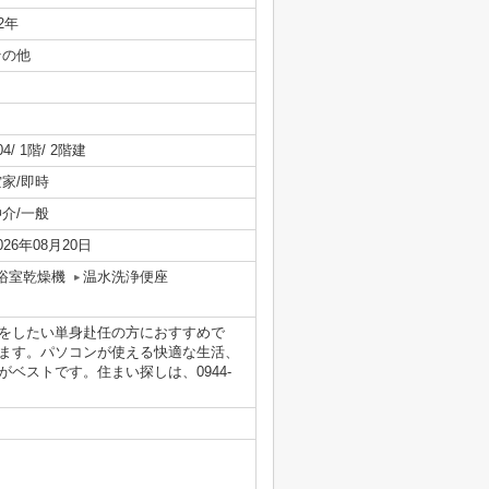
/2年
その他
04/ 1階/ 2階建
空家/即時
仲介/一般
026年08月20日
浴室乾燥機
温水洗浄便座
をしたい単身赴任の方におすすめで
ます。パソコンが使える快適な生活、
ベストです。住まい探しは、0944-