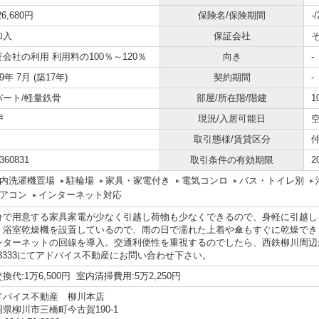
26,680円
保険名/保険期間
-
加入
保証会社
会社の利用 利用料の100％～120％
向き
-
09年 7月 (築17年)
契約期間
-
パート/軽量鉄骨
部屋/所在階/階建
1
戸
現況/入居可能日
取引態様/賃貸区分
360831
取引条件の有効期限
2
内洗濯機置場
駐輪場
家具・家電付き
電気コンロ
バス・トイレ別
アコン
インターネット対応
分で用意する家具家電が少なく引越し荷物も少なくできるので、身軽に引越し
。浴室乾燥機を設置しているので、雨の日で濡れた上着や傘もすぐに乾燥でき
ンターネットの回線を導入。交通利便性を重視するのでしたら、西鉄柳川周辺が
2-3333にてアドバイス不動産にお問い合わせ下さい。
換代:1万6,500円 室内清掃費用:5万2,250円
ドバイス不動産 柳川本店
岡県柳川市三橋町今古賀190-1