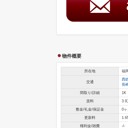
物件概要
所在地
福
西
交通
長
間取り/詳細
1K
賃料
3.
敷金/礼金/保証金
0ヶ
更新料
1.
権利金/雑費
-/-