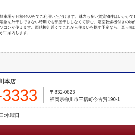
駐車場が月額4400円でご利用いただけます。魅力も多い賃貸物件はいかが
濯物を外干しできない時期でも部屋干ししなくて済む、浴室乾燥機付きの物
ソコンが使えます。西鉄柳川近くでこれから住まいを探す予定なら、真っ先に094
がご案内します。
川本店
-3333
〒832-0823
福岡県柳川市三橋町今古賀190-1
定休日:水曜日