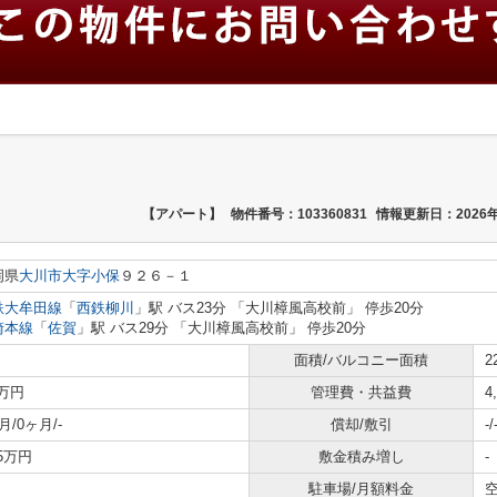
【アパート】
物件番号：103360831
情報更新日：2026年
岡県
大川市
大字小保
９２６－１
鉄大牟田線
「
西鉄柳川
」駅 バス23分 「大川樟風高校前」 停歩20分
崎本線
「
佐賀
」駅 バス29分 「大川樟風高校前」 停歩20分
面積/バルコニー面積
2
9万円
管理費・共益費
4
月/0ヶ月/-
償却/敷引
-/
65万円
敷金積み増し
-
駐車場/月額料金
空