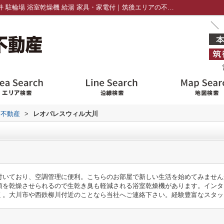
レオパレスウィル大川104｜IT重説 対応物件 駐輪場 浴室乾燥機 給湯 家具・家電付｜筑後エリアの不動産｜株式会社アドバイス不動産
ス不動産
>
レオパレスウィル大川
付いており、空調管理に便利。こちらのお部屋で新しい生活を始めてみません
類を乾燥させられるので生乾き臭も軽減される浴室乾燥機があります。インタ
く。大川市や西鉄柳川付近のことなら当社へご連絡下さい。経験豊富なスタッ