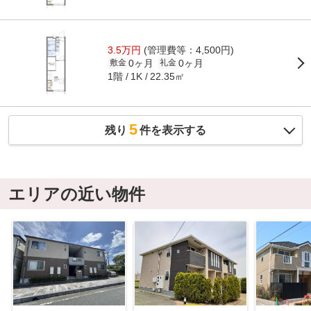
3.5万円
(管理費等：4,500円)
0ヶ月
0ヶ月
敷金
礼金
1階
22.35㎡
1K
5
残り
件を表示する
エリアの近い物件