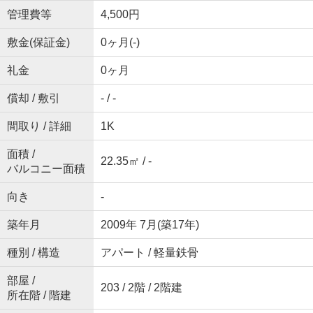
管理費等
4,500円
敷金(保証金)
0ヶ月(-)
礼金
0ヶ月
償却 / 敷引
- / -
間取り / 詳細
1K
面積 /
22.35㎡ / -
バルコニー面積
向き
-
築年月
2009年 7月(築17年)
種別 / 構造
アパート / 軽量鉄骨
部屋 /
203 / 2階 / 2階建
所在階 / 階建