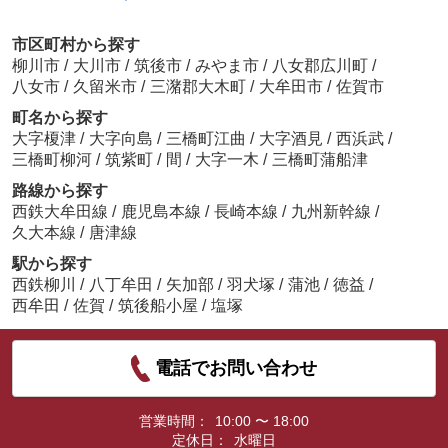
市区町村から探す
柳川市
/
大川市
/
筑後市
/
みやま市
/
八女郡広川町
/
八女市
/
久留米市
/
三潴郡大木町
/
大牟田市
/
佐賀市
町名から探す
大字榎津
/
大字向島
/
三橋町江曲
/
大字酒見
/
西浜武
/
三橋町柳河
/
筑紫町
/
間
/
大字一木
/
三橋町蒲船津
路線から探す
西鉄大牟田線
/
鹿児島本線
/
長崎本線
/
九州新幹線
/
久大本線
/
唐津線
駅から探す
西鉄柳川
/
八丁牟田
/
矢加部
/
羽犬塚
/
蒲池
/
徳益
/
西牟田
/
佐賀
/
筑後船小屋
/
塩塚
電話でお問い合わせ
営業時間：
10:00 〜 18:00
定休日：
水曜日