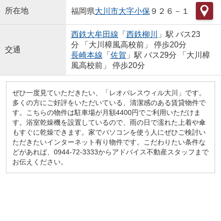
所在地
福岡県
大川市
大字小保
９２６－１
西鉄大牟田線
「
西鉄柳川
」駅 バス23
分 「大川樟風高校前」 停歩20分
交通
長崎本線
「
佐賀
」駅 バス29分 「大川樟
風高校前」 停歩20分
ぜひ一度見ていただきたい、「レオパレスウィル大川」です。
多くの方にご好評をいただいている、清潔感のある賃貸物件で
す。こちらの物件は駐車場が月額4400円でご利用いただけま
す。浴室乾燥機を設置しているので、雨の日で濡れた上着や傘
もすぐに乾燥できます。家でパソコンを使う人にぜひご検討い
ただきたいインターネット有り物件です。こだわりたい条件な
どがあれば、0944-72-3333からアドバイス不動産スタッフまで
お伝えください。