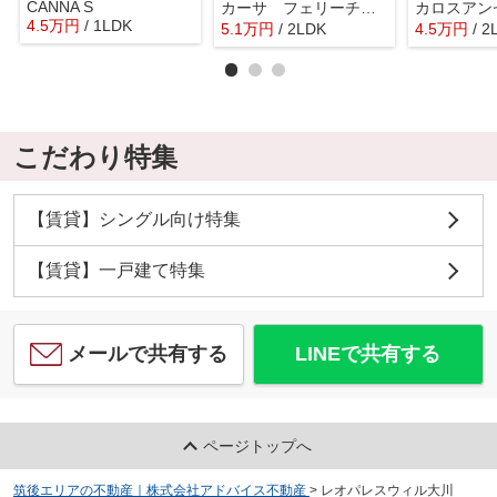
CANNA S
カーサ フェリーチェⅢ
カロスアン
4.5
万
円
/ 1LDK
5.1
万
円
/ 2LDK
4.5
万
円
/ 2
こだわり特集
【賃貸】シングル向け特集
【賃貸】一戸建て特集
メールで共有する
LINEで共有する
ページトップへ
筑後エリアの不動産｜株式会社アドバイス不動産
>
レオパレスウィル大川